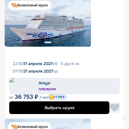
Безвизовый круиз
22:00
17 апреля 2027
сб
5
дн
/
4
нч
07:00
21 апреля 2027
ср
Aroya
ПРЕМИУМ
36 753
₽
от
/чел
+1 000
Выбрать круиз
Безвизовый круиз