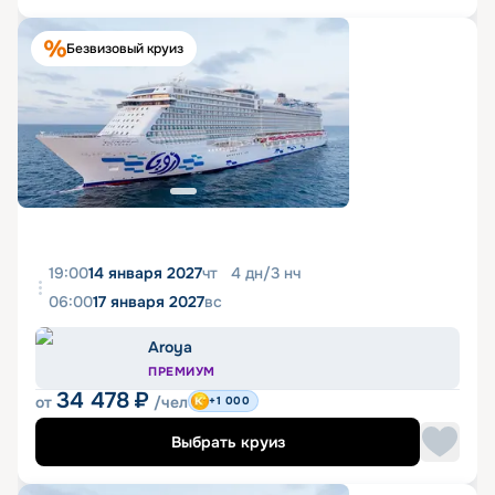
Безвизовый круиз
19:00
14 января 2027
чт
4
дн
/
3
нч
06:00
17 января 2027
вс
Aroya
ПРЕМИУМ
34 478
₽
от
/чел
+1 000
Выбрать круиз