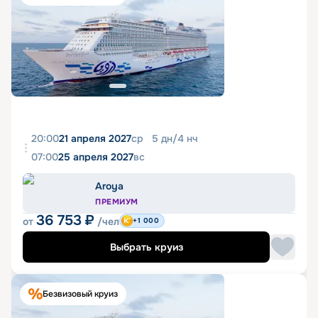
20:00
21 апреля 2027
ср
5
дн
/
4
нч
07:00
25 апреля 2027
вс
Aroya
ПРЕМИУМ
36 753
₽
от
/чел
+1 000
Выбрать круиз
Безвизовый круиз