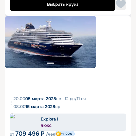
Выбрать круиз
20:00
05 марта 2028
вс
12
дн
/
11
нч
08:00
15 марта 2028
ср
Explora I
ЛЮКС
709 496
₽
от
/чел
+1 000