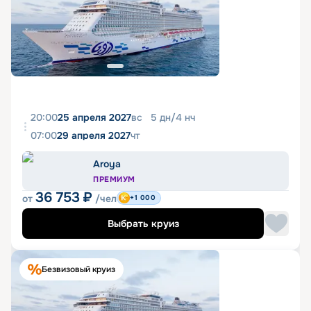
20:00
25 апреля 2027
вс
5
дн
/
4
нч
07:00
29 апреля 2027
чт
Aroya
ПРЕМИУМ
36 753
₽
от
/чел
+1 000
Выбрать круиз
Безвизовый круиз