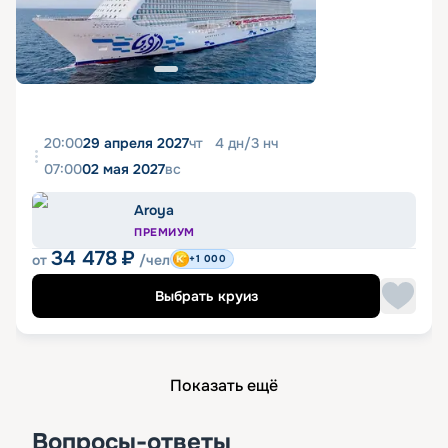
20:00
29 апреля 2027
чт
4
дн
/
3
нч
07:00
02 мая 2027
вс
Aroya
ПРЕМИУМ
34 478
₽
от
/чел
+1 000
Выбрать круиз
Показать ещё
Вопросы-ответы