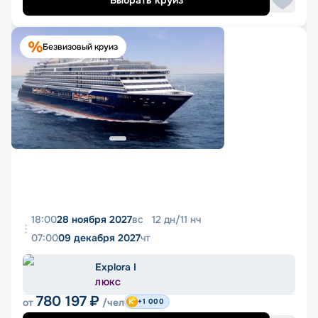
Выбрать круиз
Безвизовый круиз
18:00
28 ноября 2027
вс
12
дн
/
11
нч
07:00
09 декабря 2027
чт
Explora I
ЛЮКС
780 197
₽
от
/чел
+1 000