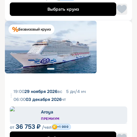
Выбрать круиз
Безвизовый круиз
19:00
29 ноября 2026
вс
5
дн
/
4
нч
06:00
03 декабря 2026
чт
Aroya
ПРЕМИУМ
36 753
₽
от
/чел
+1 000