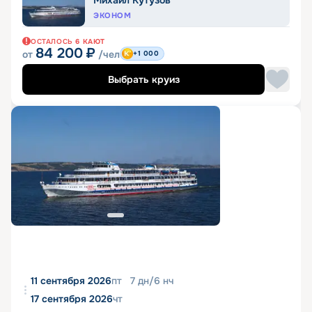
Михаил Кутузов
ЭКОНОМ
ОСТАЛОСЬ
6
КАЮТ
84 200
₽
от
/чел
+1 000
Выбрать круиз
11 сентября 2026
пт
7
дн
/
6
нч
17 сентября 2026
чт