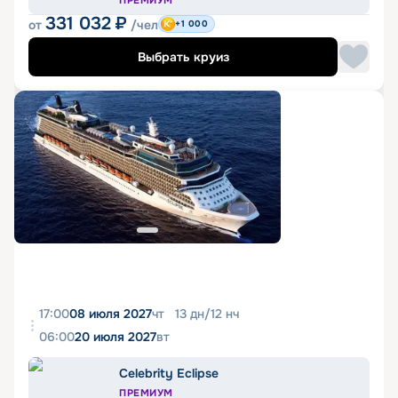
ПРЕМИУМ
331 032
₽
от
/чел
+1 000
Выбрать круиз
17:00
08 июля 2027
чт
13
дн
/
12
нч
06:00
20 июля 2027
вт
Celebrity Eclipse
ПРЕМИУМ