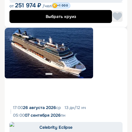
251 974
₽
от
/чел
+1 000
Выбрать круиз
17:00
26 августа 2026
ср
13
дн
/
12
нч
05:00
07 сентября 2026
пн
Celebrity Eclipse