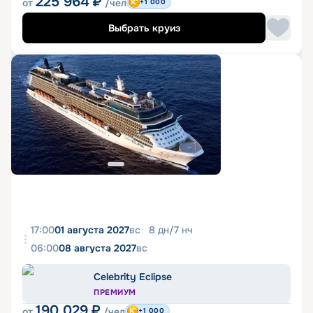
225 964
₽
от
/чел
+1 000
Выбрать круиз
17:00
01 августа 2027
вс
8
дн
/
7
нч
06:00
08 августа 2027
вс
Celebrity Eclipse
ПРЕМИУМ
190 029
₽
от
/чел
+1 000