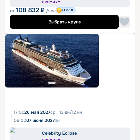
ПРЕМИУМ
108 832
₽
от
/чел
+1 000
Выбрать круиз
17:00
26 мая 2027
ср
13
дн
/
12
нч
06:00
07 июня 2027
пн
Celebrity Eclipse