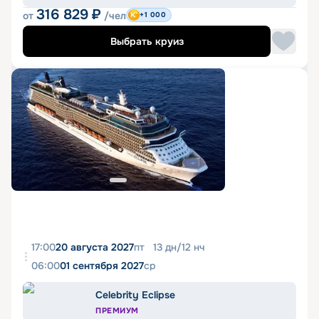
316 829
₽
от
/чел
+1 000
Выбрать круиз
17:00
20 августа 2027
пт
13
дн
/
12
нч
06:00
01 сентября 2027
ср
Celebrity Eclipse
ПРЕМИУМ