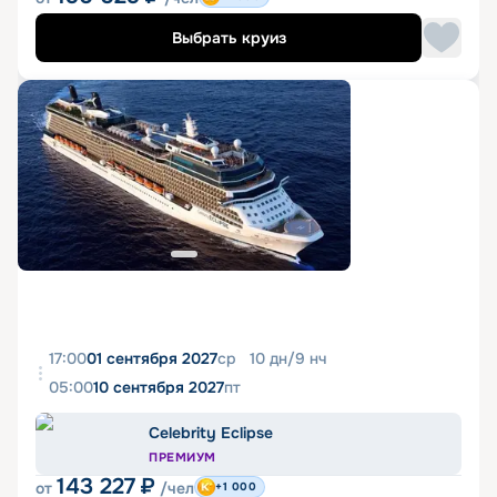
Выбрать круиз
17:00
01 сентября 2027
ср
10
дн
/
9
нч
05:00
10 сентября 2027
пт
Celebrity Eclipse
ПРЕМИУМ
143 227
₽
от
/чел
+1 000