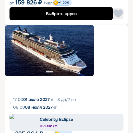
159 826
₽
от
/чел
+1 000
Выбрать круиз
17:00
01 июля 2027
чт
8
дн
/
7
нч
06:00
08 июля 2027
чт
Celebrity Eclipse
ПРЕМИУМ