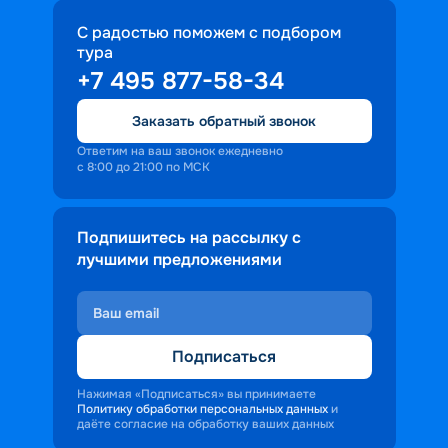
интересам;
отличные рестораны, бары и кафе – 
С радостью поможем с подбором
что-то включено в стоимость путевки, 
тура
а что-то оплачивается отдельно;
+7 495 877-58-34
множество вариантов для 
спокойствия и полного расслабления. 
Заказать обратный звонок
Ответим на ваш звонок ежедневно
с 8:00 до 21:00 по МСК
Подпишитесь на рассылку с
лучшими предложениями
Подписаться
Нажимая «Подписаться» вы принимаете
Политику обработки персональных данных
и
даёте согласие на обработку ваших данных