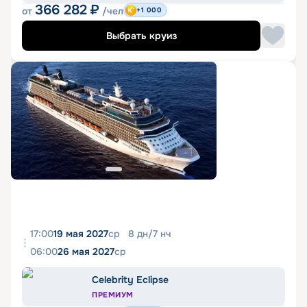
366 282
₽
от
/чел
+1 000
Выбрать круиз
17:00
19 мая 2027
ср
8
дн
/
7
нч
06:00
26 мая 2027
ср
Celebrity Eclipse
ПРЕМИУМ