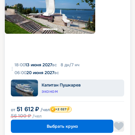
18:00
13 июня 2027
вс
8
дн
/
7
нч
06:00
20 июня 2027
вс
Капитан Пушкарев
ЭКОНОМ
51 612
₽
от
/чел
+2 027
56 100
₽
/чел
Выбрать круиз