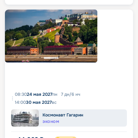
08:30
24 мая 2027
пн
7
дн
/
6
нч
14:00
30 мая 2027
вс
Космонавт Гагарин
ЭКОНОМ