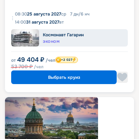
08:30
25 августа 2027
ср
7
дн
/
6
нч
14:00
31 августа 2027
вт
Космонавт Гагарин
ЭКОНОМ
49 404
₽
от
/чел
+2 027
53 700
₽
/чел
Выбрать круиз