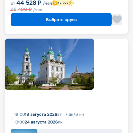
44 528
₽
от
/чел
+2 027
48 400
₽
/чел
Выбрать круиз
19:00
18 августа 2026
вт
7
дн
/
6
нч
13:00
24 августа 2026
пн