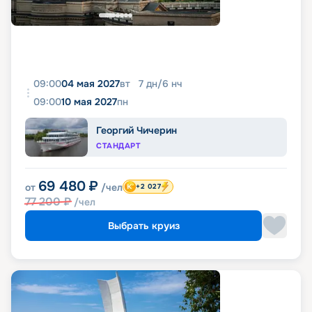
09:00
04 мая 2027
вт
7
дн
/
6
нч
09:00
10 мая 2027
пн
Георгий Чичерин
СТАНДАРТ
69 480
₽
от
/чел
+2 027
77 200
₽
/чел
Выбрать круиз