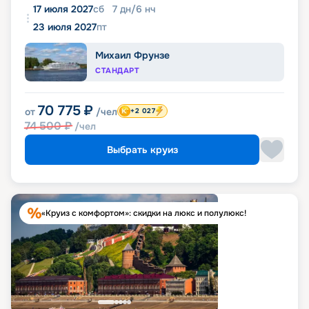
17 июля 2027
сб
7
дн
/
6
нч
23 июля 2027
пт
Михаил Фрунзе
СТАНДАРТ
70 775
₽
от
/чел
+2 027
74 500
₽
/чел
Выбрать круиз
«Круиз с комфортом»: скидки на люкс и полулюкс!