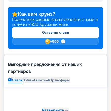
Как вам круиз?
Поделитесь своими впечатлениями с нами и
получите
500
Круизных миль
Оставить отзыв
+
500
Выгодные предложения от наших
партнеров
🏨
✈️
🚗
Отели
Авиабилеты
Трансферы
Развернуть