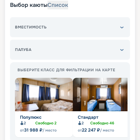
Выбор каюты
Список
ВМЕСТИМОСТЬ
ПАЛУБА
ВЫБЕРИТЕ КЛАСС ДЛЯ ФИЛЬТРАЦИИ НА КАРТЕ
Полулюкс
Стандарт
Л
2
Свободно
2
2
Свободно
46
31 988
₽
22 247
₽
от
/ место
от
/ место
от