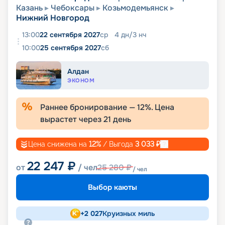
Казань
Чебоксары
Козьмодемьянск
Нижний Новгород
13:00
22 сентября 2027
ср
4
дн
/
3
нч
10:00
25 сентября 2027
сб
Алдан
ЭКОНОМ
Раннее бронирование —
12
%. Цена
вырастет через
21
день
Цена снижена на
12
%
/ Выгода
3 033
₽
22 247
₽
от
/ чел
25 280
₽
/ чел
Выбор каюты
+
2 027
Круизных миль