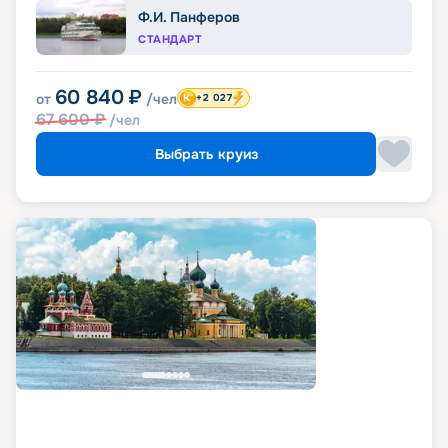
Ф.И. Панферов
СТАНДАРТ
60 840
₽
от
/чел
+2 027
67 600
₽
/чел
Выбрать круиз