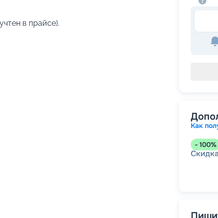
учтен в прайсе).
Допо
Как пол
-
100
%
Скидк
-
5
%
о
Скидк
Пишит