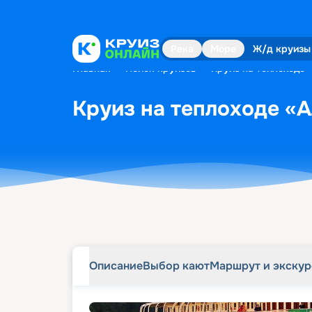
Описание
Выбор кают
Маршрут и экску
Река
Море
Ж/д круизы
Главная
•
Поиск круизов
•
Круиз на теплоходе 
Круиз на теплоходе «А
Описание
Выбор кают
Маршрут и экску