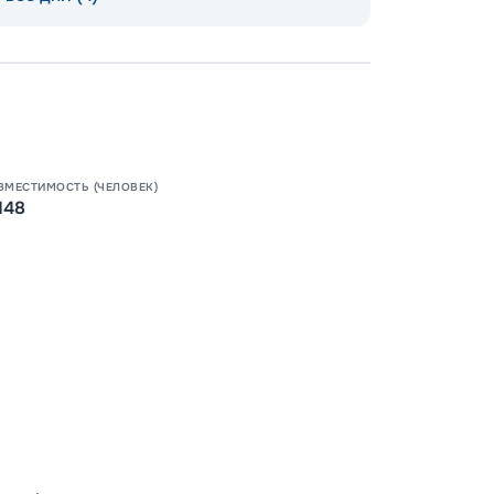
Допо
Как пол
-
100
%
Скидк
ВМЕСТИМОСТЬ (ЧЕЛОВЕК)
148
-
5
%
о
Скидк
Пишит