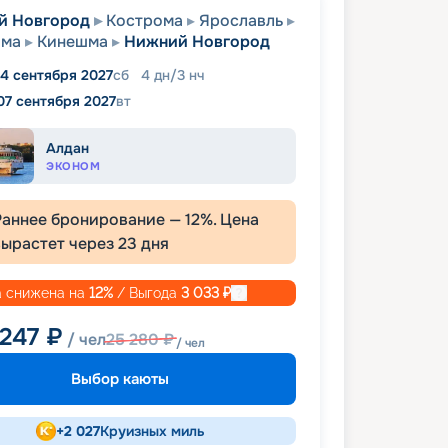
й Новгород
Кострома
Ярославль
ома
Кинешма
Нижний Новгород
4 сентября 2027
сб
4
дн
/
3
нч
07 сентября 2027
вт
Алдан
ЭКОНОМ
Раннее бронирование —
12
%. Цена
вырастет через
23
дня
 снижена на
12
%
/ Выгода
3 033
₽
 247
₽
/ чел
25 280
₽
/ чел
Выбор каюты
+
2 027
Круизных миль