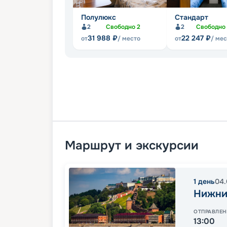
Полулюкс
Стандарт
2
Свободно
2
2
Свободно
31 988
₽
22 247
₽
от
/ место
от
/ ме
Маршрут и экскурсии
1
день
04.
Нижни
ОТПРАВЛЕН
13:00