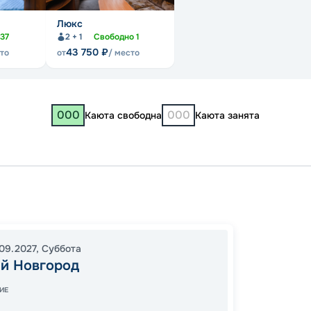
Люкс
37
2 + 1
Свободно
1
43 750
₽
сто
от
/ место
000
000
Каюта свободна
Каюта занята
Нижни
Костр
13:00
0
09.2027
,
Суббота
й Новгород
09:00
ИЕ