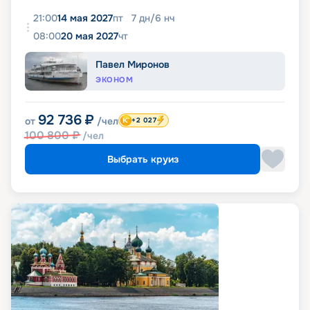
21:00
14 мая 2027
пт
7
дн
/
6
нч
08:00
20 мая 2027
чт
Павел Миронов
ЭКОНОМ
92 736
₽
от
/чел
+2 027
100 800
₽
/чел
Выбрать круиз