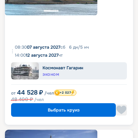
08:30
07 августа 2027
сб
6
дн
/
5
нч
14:00
12 августа 2027
чт
Космонавт Гагарин
ЭКОНОМ
44 528
₽
от
/чел
+2 027
48 400
₽
/чел
Выбрать круиз