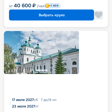
40 600
₽
от
/чел
+1 000
Выбрать круиз
17 июля 2027
сб
7
дн
/
6
нч
23 июля 2027
пт