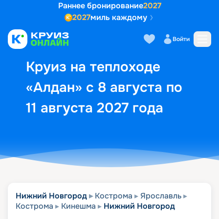
Раннее бронирование
2027
2027
миль каждому
Описание
Выбор кают
Маршрут и экск
Войти
Круиз на теплоходе
«Алдан» с 8 августа по
11 августа 2027 года
Нижний Новгород
Кострома
Ярославль
Кострома
Кинешма
Нижний Новгород