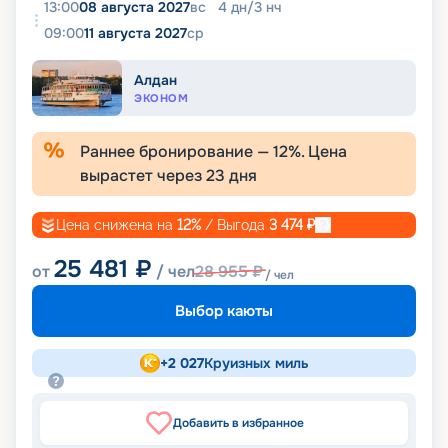
13:00
08 августа 2027
вс
4
дн
/
3
нч
09:00
11 августа 2027
ср
Алдан
ЭКОНОМ
Раннее бронирование —
12
%. Цена
вырастет через
23
дня
Цена снижена на
12
%
/ Выгода
3 474
₽
25 481
₽
от
/ чел
28 955
₽
/ чел
Выбор каюты
+
2 027
Круизных миль
Добавить в избранное