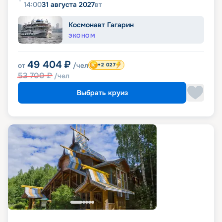
14:00
31 августа 2027
вт
Космонавт Гагарин
ЭКОНОМ
49 404
₽
от
/чел
+2 027
53 700
₽
/чел
Выбрать круиз