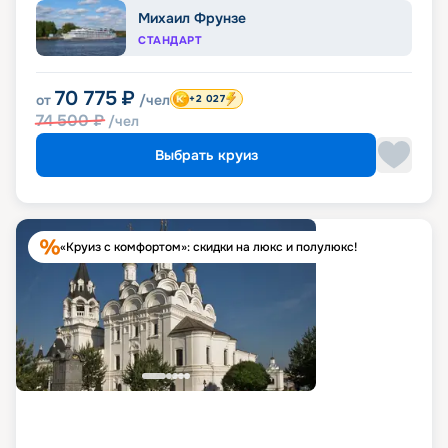
Михаил Фрунзе
СТАНДАРТ
70 775
₽
от
/чел
+2 027
74 500
₽
/чел
Выбрать круиз
«Круиз с комфортом»: скидки на люкс и полулюкс!