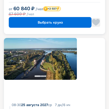
60 840
₽
от
/чел
+2 027
67 600
₽
/чел
Выбрать круиз
08:30
25 августа 2027
ср
7
дн
/
6
нч