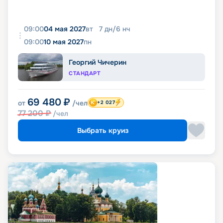
09:00
04 мая 2027
вт
7
дн
/
6
нч
09:00
10 мая 2027
пн
Георгий Чичерин
СТАНДАРТ
69 480
₽
от
/чел
+2 027
77 200
₽
/чел
Выбрать круиз