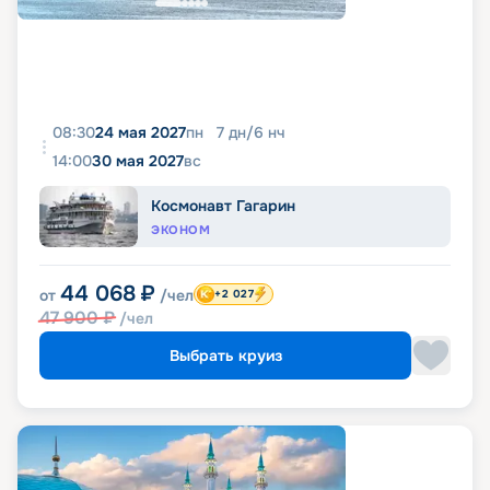
08:30
24 мая 2027
пн
7
дн
/
6
нч
14:00
30 мая 2027
вс
Космонавт Гагарин
ЭКОНОМ
44 068
₽
от
/чел
+2 027
47 900
₽
/чел
Выбрать круиз