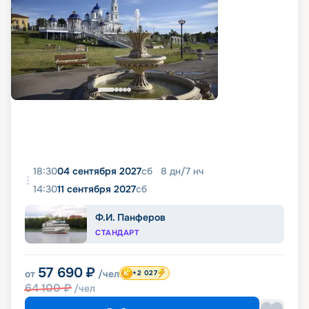
18:30
04 сентября 2027
сб
8
дн
/
7
нч
14:30
11 сентября 2027
сб
Ф.И. Панферов
СТАНДАРТ
57 690
₽
от
/чел
+2 027
64 100
₽
/чел