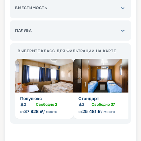
ВМЕСТИМОСТЬ
ПАЛУБА
ВЫБЕРИТЕ КЛАСС ДЛЯ ФИЛЬТРАЦИИ НА КАРТЕ
Полулюкс
Стандарт
Л
2
Свободно
2
2
Свободно
37
37 928
₽
25 481
₽
от
/ место
от
/ место
от