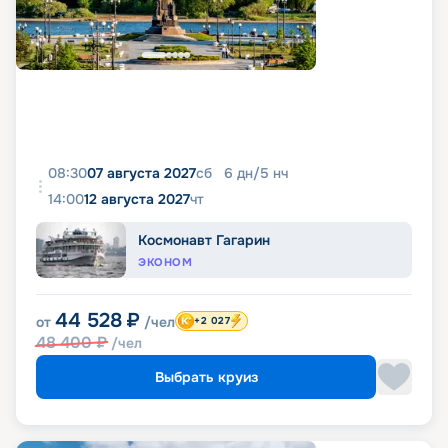
08:30
07 августа 2027
сб
6
дн
/
5
нч
14:00
12 августа 2027
чт
Космонавт Гагарин
ЭКОНОМ
44 528
₽
от
/чел
+2 027
48 400
₽
/чел
Выбрать круиз