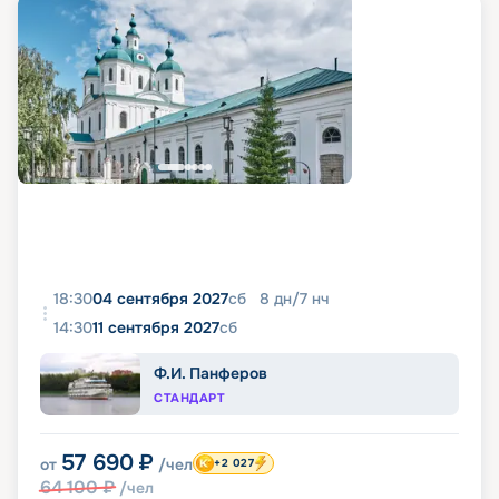
18:30
04 сентября 2027
сб
8
дн
/
7
нч
14:30
11 сентября 2027
сб
Ф.И. Панферов
СТАНДАРТ
57 690
₽
от
/чел
+2 027
64 100
₽
/чел