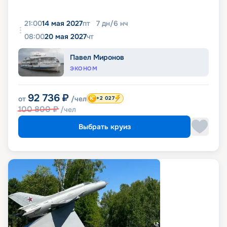
21:00
14 мая 2027
пт
7
дн
/
6
нч
08:00
20 мая 2027
чт
Павел Миронов
ЭКОНОМ
92 736
₽
от
/чел
+2 027
100 800
₽
/чел
Выбрать круиз