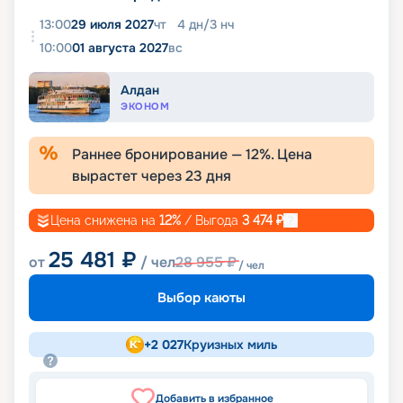
13:00
29 июля 2027
чт
4
дн
/
3
нч
10:00
01 августа 2027
вс
Алдан
ЭКОНОМ
Раннее бронирование —
12
%. Цена
вырастет через
23
дня
Цена снижена на
12
%
/ Выгода
3 474
₽
25 481
₽
от
/ чел
28 955
₽
/ чел
Выбор каюты
+
2 027
Круизных миль
Добавить в избранное