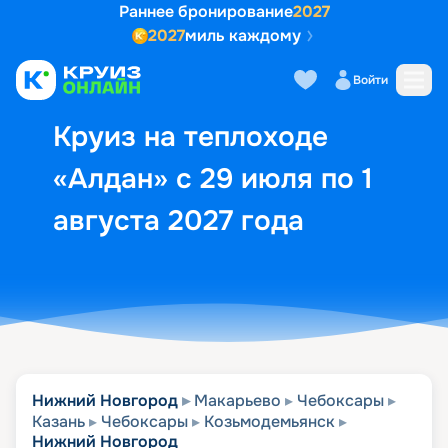
Раннее бронирование
2027
2027
миль каждому
Описание
Выбор кают
Маршрут и экск
Войти
Круиз на теплоходе
«Алдан» с 29 июля по 1
августа 2027 года
Нижний Новгород
Макарьево
Чебоксары
Казань
Чебоксары
Козьмодемьянск
Нижний Новгород