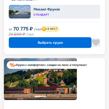
Михаил Фрунзе
СТАНДАРТ
70 775
₽
от
/чел
+2 027
74 500
₽
/чел
Выбрать круиз
«Круиз с комфортом»: скидки на люкс и полулюкс!