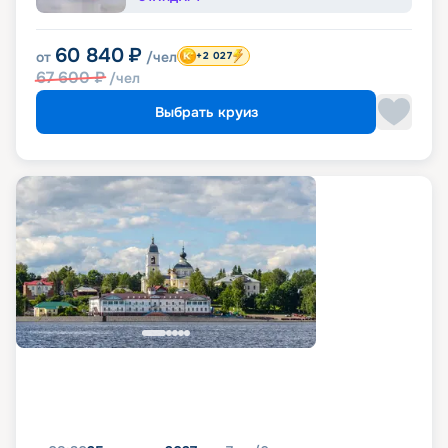
60 840
₽
от
/чел
+2 027
67 600
₽
/чел
Выбрать круиз