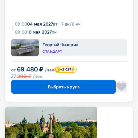
09:00
04 мая 2027
вт
7
дн
/
6
нч
09:00
10 мая 2027
пн
Георгий Чичерин
СТАНДАРТ
69 480
₽
от
/чел
+2 027
77 200
₽
/чел
Выбрать круиз