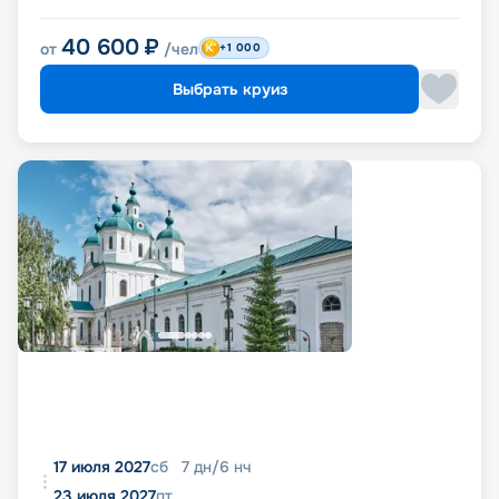
40 600
₽
от
/чел
+1 000
Выбрать круиз
17 июля 2027
сб
7
дн
/
6
нч
23 июля 2027
пт