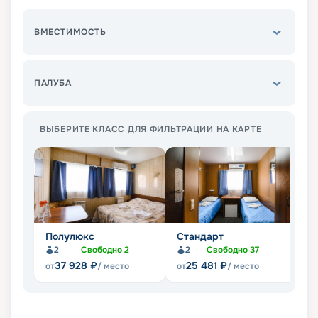
ВМЕСТИМОСТЬ
ПАЛУБА
ВЫБЕРИТЕ КЛАСС ДЛЯ ФИЛЬТРАЦИИ НА КАРТЕ
Полулюкс
Стандарт
Л
2
Свободно
2
2
Свободно
37
37 928
₽
25 481
₽
от
/ место
от
/ место
от