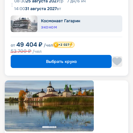
08:30
25 августа 2027
ср
7
дн
/
6
нч
14:00
31 августа 2027
вт
Космонавт Гагарин
ЭКОНОМ
49 404
₽
от
/чел
+2 027
53 700
₽
/чел
Выбрать круиз