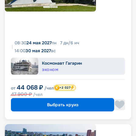
08:30
24 мая 2027
пн
7
дн
/
6
нч
14:00
30 мая 2027
вс
Космонавт Гагарин
ЭКОНОМ
44 068
₽
от
/чел
+2 027
47 900
₽
/чел
Выбрать круиз