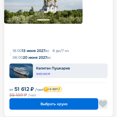
18:00
13 июня 2027
вс
8
дн
/
7
нч
06:00
20 июня 2027
вс
Капитан Пушкарев
ЭКОНОМ
51 612
₽
от
/чел
+2 027
56 100
₽
/чел
Выбрать круиз