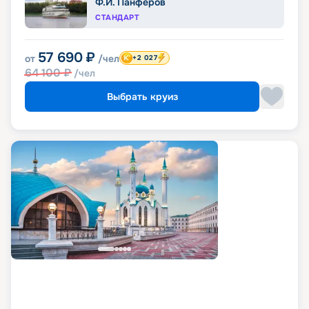
Ф.И. Панферов
СТАНДАРТ
57 690
₽
от
/чел
+2 027
64 100
₽
/чел
Выбрать круиз