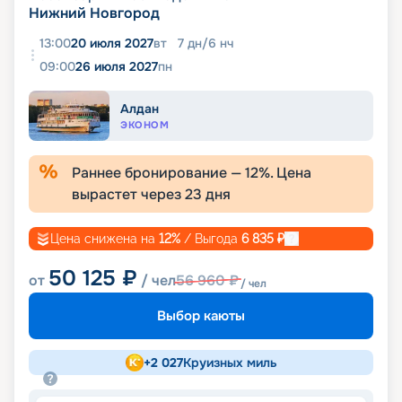
Нижний Новгород
13:00
20 июля 2027
вт
7
дн
/
6
нч
09:00
26 июля 2027
пн
Алдан
ЭКОНОМ
Раннее бронирование —
12
%. Цена
вырастет через
23
дня
Цена снижена на
12
%
/ Выгода
6 835
₽
50 125
₽
от
/ чел
56 960
₽
/ чел
Выбор каюты
+
2 027
Круизных миль