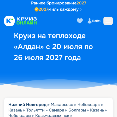
Раннее бронирование
2027
2027
миль каждому
Описание
Выбор кают
Маршрут и экск
Войти
Круиз на теплоходе
«Алдан» с 20 июля по
26 июля 2027 года
Нижний Новгород
Макарьево
Чебоксары
Казань
Тольятти
Самара
Болгары
Казань
Чебоксары
Козьмодемьянск