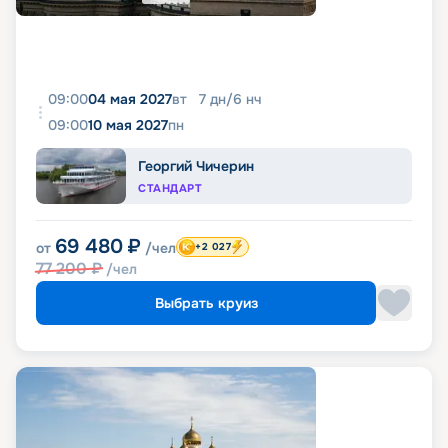
09:00
04 мая 2027
вт
7
дн
/
6
нч
09:00
10 мая 2027
пн
Георгий Чичерин
СТАНДАРТ
69 480
₽
от
/чел
+2 027
77 200
₽
/чел
Выбрать круиз