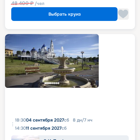
48 400
₽
/чел
Выбрать круиз
18:30
04 сентября 2027
сб
8
дн
/
7
нч
14:30
11 сентября 2027
сб