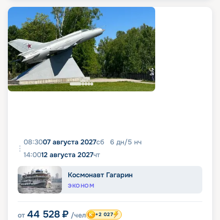
08:30
07 августа 2027
сб
6
дн
/
5
нч
14:00
12 августа 2027
чт
Космонавт Гагарин
ЭКОНОМ
44 528
₽
от
/чел
+2 027