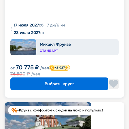
17 июля 2027
сб
7
дн
/
6
нч
23 июля 2027
пт
Михаил Фрунзе
СТАНДАРТ
70 775
₽
от
/чел
+2 027
74 500
₽
/чел
Выбрать круиз
«Круиз с комфортом»: скидки на люкс и полулюкс!