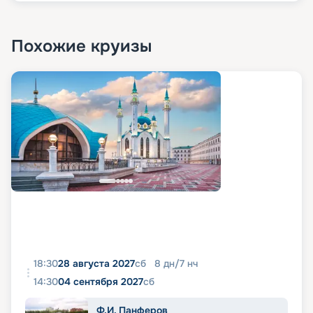
Похожие круизы
18:30
28 августа 2027
сб
8
дн
/
7
нч
14:30
04 сентября 2027
сб
Ф.И. Панферов