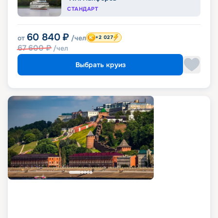
СТАНДАРТ
60 840
₽
от
/чел
+2 027
67 600
₽
/чел
Выбрать круиз