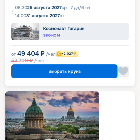
08:30
25 августа 2027
ср
7
дн
/
6
нч
14:00
31 августа 2027
вт
Космонавт Гагарин
ЭКОНОМ
49 404
₽
от
/чел
+2 027
53 700
₽
/чел
Выбрать круиз