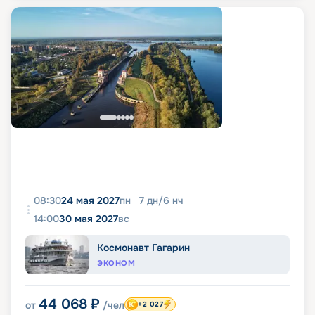
08:30
24 мая 2027
пн
7
дн
/
6
нч
14:00
30 мая 2027
вс
Космонавт Гагарин
ЭКОНОМ
44 068
₽
от
/чел
+2 027