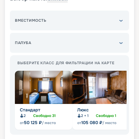
ВМЕСТИМОСТЬ
ПАЛУБА
ВЫБЕРИТЕ КЛАСС ДЛЯ ФИЛЬТРАЦИИ НА КАРТЕ
Стандарт
Люкс
П
2
Свободно
31
2 + 1
Свободно
1
Не
50 125
₽
105 080
₽
от
/ место
от
/ место