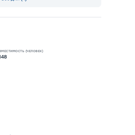
Допо
Как пол
-
100
%
Скидк
ВМЕСТИМОСТЬ (ЧЕЛОВЕК)
148
-
5
%
о
Скидк
Пишит