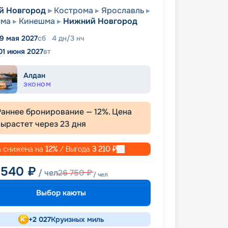
й Новгород
Кострома
Ярославль
ома
Кинешма
Нижний Новгород
9 мая 2027
сб
4
дн
/
3
нч
01 июня 2027
вт
Алдан
ЭКОНОМ
Раннее бронирование —
12
%. Цена
вырастет через
23
дня
 снижена на
12
%
/ Выгода
3 210
₽
 540
₽
/ чел
26 750
₽
/ чел
Выбор каюты
+
2 027
Круизных миль