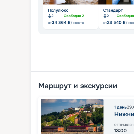
Полулюкс
Стандарт
2
Свободно
2
2
Свободн
34 364
₽
23 540
₽
от
/ место
от
/ ме
Маршрут и экскурсии
1
день
29.
Нижни
ОТПРАВЛЕН
13:00