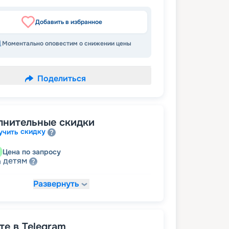
Добавить в избранное
Моментально оповестим о снижении цены
Поделиться
лнительные скидки
скидку
учить
Цена по запросу
детям
а
Развернуть
25 413
₽
/ турист
т
пенсионерам
а
е в Telegram