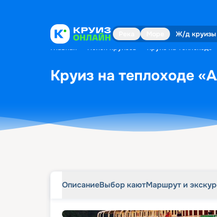
Описание
Выбор кают
Маршрут и экску
Река
Море
Ж/д круизы
Главная
•
Поиск круизов
•
Круиз на теплоходе «
Круиз на теплоходе «А
Описание
Выбор кают
Маршрут и экску