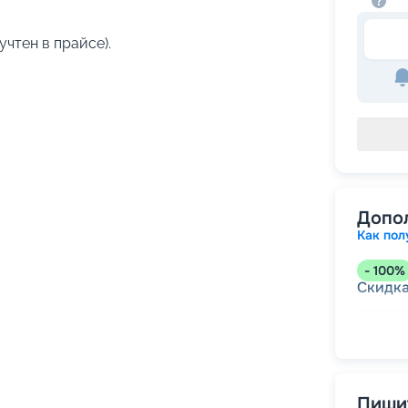
учтен в прайсе).
Допо
Как пол
-
100
%
Скидк
-
5
%
о
Скидк
Пишит