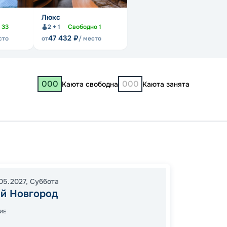
Люкс
о
33
2 + 1
Свободно
1
47 432
₽
сто
от
/ место
000
000
Каюта свободна
Каюта занята
Нижни
Костр
13:00
2
05.2027
,
Суббота
й Новгород
09:00
ИЕ