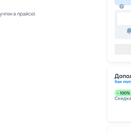
учтен в прайсе).
Допо
Как пол
-
100
%
Скидк
-
5
%
о
Скидк