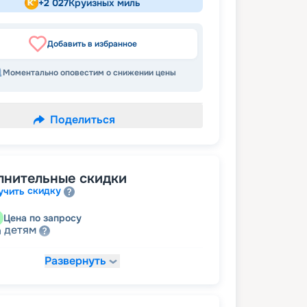
+
2 027
Круизных миль
Добавить в избранное
Моментально оповестим о снижении цены
Поделиться
лнительные скидки
скидку
учить
Цена по запросу
детям
а
Развернуть
33 583
₽
/ турист
т
пенсионерам
а