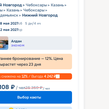
й Новгород
Чебоксары
Казань
ры
Казань
Чебоксары
одемьянск
Нижний Новгород
8 мая 2027
сб
5
дн
/
4
нч
12 мая 2027
ср
Алдан
ЭКОНОМ
Раннее бронирование —
12
%. Цена
вырастет через
23
дня
 снижена на
12
%
/ Выгода
4 242
₽
 108
₽
/ чел
35 350
₽
/ чел
Выбор каюты