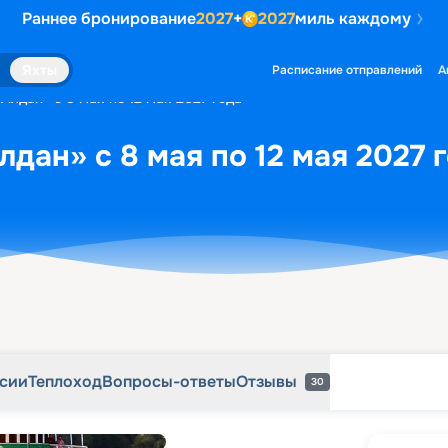
Раннее бронирование
2027
+
2027
миль каждому
рсии
Теплоход
Вопросы-ответы
Отзывы
30
Яхты
Расписание отправлений
А
Алдан» с 8 мая по 12 мая 2027 года
дан» с 8 мая по 12 мая 2027 
рсии
Теплоход
Вопросы-ответы
Отзывы
30