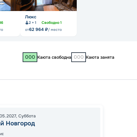
Люкс
36
2 + 1
Свободно
1
62 964
₽
то
от
/ место
000
000
Каюта свободна
Каюта занята
Нижни
Болга
Козьм
05.2027
,
Суббота
13:00
0
й Новгород
09:00
ИЕ