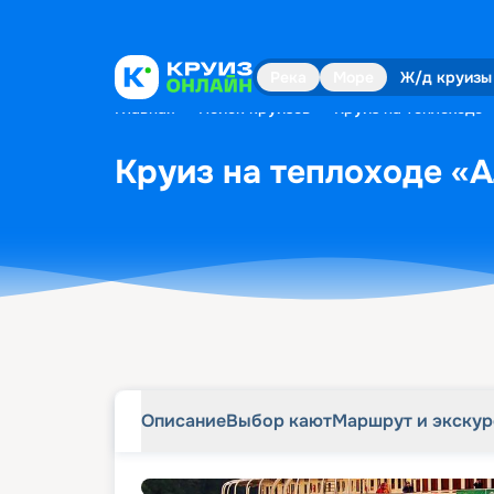
Описание
Выбор кают
Маршрут и экску
Река
Море
Ж/д круизы
Главная
•
Поиск круизов
•
Круиз на теплоходе «
Круиз на теплоходе «Ал
Описание
Выбор кают
Маршрут и экску