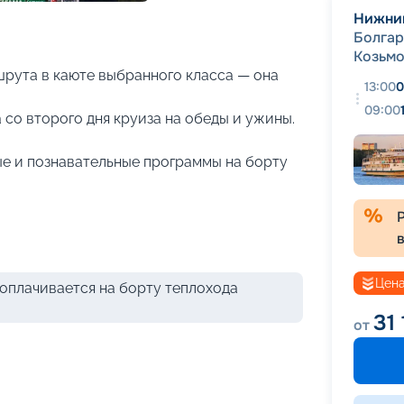
+
19
фотографий
Нижни
Болга
Козьм
рута в каюте выбранного класса — она
13:00
0
09:00
 со второго дня круиза на обеды и ужины.
е и познавательные программы на борту
Цена
оплачивается на борту теплохода
31
от