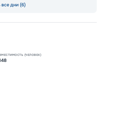
все дни (6)
Допо
Как пол
-
100
%
Скидк
ВМЕСТИМОСТЬ (ЧЕЛОВЕК)
148
-
5
%
о
Скидк
Пишит