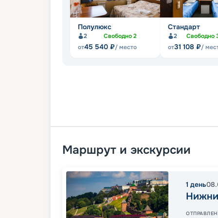
Полулюкс
Стандарт
2
Свободно
2
2
Свободно
45 540
₽
31 108
₽
от
/ место
от
/ мес
Маршрут и экскурсии
1
день
08.
Нижни
ОТПРАВЛЕН