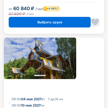
60 840
₽
от
/чел
+2 027
67 600
₽
/чел
Выбрать круиз
09:00
04 мая 2027
вт
7
дн
/
6
нч
09:00
10 мая 2027
пн