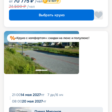
70 775
₽
от
/чел
+2 027
74 500
₽
/чел
Выбрать круиз
«Круиз с комфортом»: скидки на люкс и полулюкс!
21:00
14 мая 2027
пт
7
дн
/
6
нч
08:00
20 мая 2027
чт
Павел Миронов