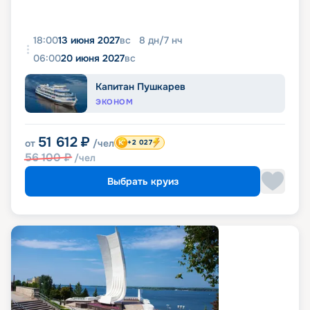
18:00
13 июня 2027
вс
8
дн
/
7
нч
06:00
20 июня 2027
вс
Капитан Пушкарев
ЭКОНОМ
51 612
₽
от
/чел
+2 027
56 100
₽
/чел
Выбрать круиз