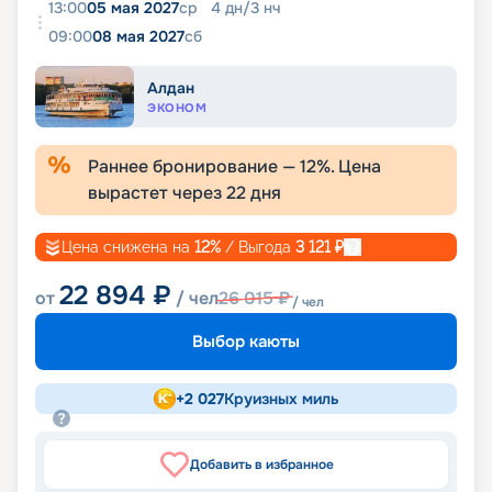
13:00
05 мая 2027
ср
4
дн
/
3
нч
09:00
08 мая 2027
сб
Алдан
ЭКОНОМ
Раннее бронирование —
12
%. Цена
вырастет через
22
дня
Цена снижена на
12
%
/ Выгода
3 121
₽
22 894
₽
от
/ чел
26 015
₽
/ чел
Выбор каюты
+
2 027
Круизных миль
Добавить в избранное