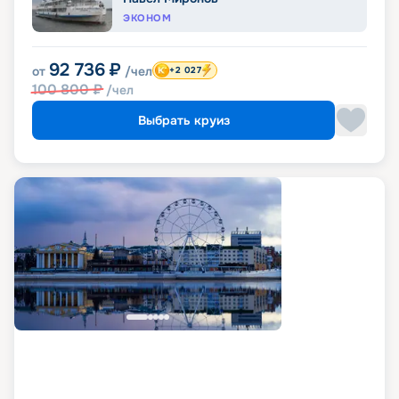
ЭКОНОМ
92 736
₽
от
/чел
+2 027
100 800
₽
/чел
Выбрать круиз