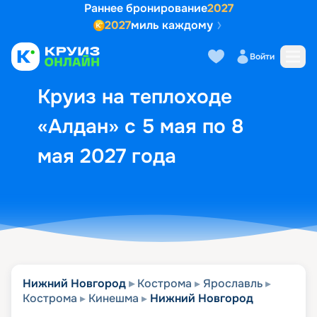
Раннее бронирование
2027
2027
миль каждому
Описание
Выбор кают
Маршрут и экск
Войти
Круиз на теплоходе
«Алдан» с 5 мая по 8
мая 2027 года
Нижний Новгород
Кострома
Ярославль
Кострома
Кинешма
Нижний Новгород