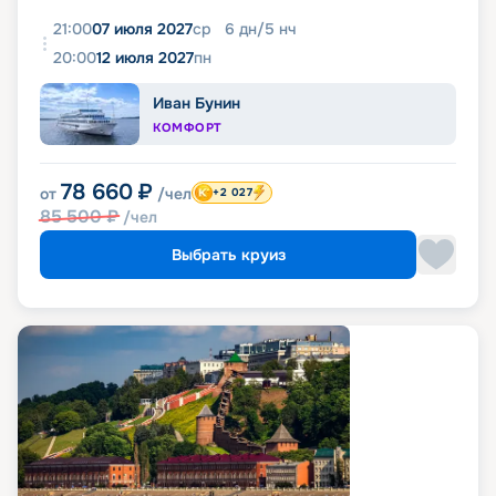
21:00
07 июля 2027
ср
6
дн
/
5
нч
20:00
12 июля 2027
пн
Иван Бунин
КОМФОРТ
78 660
₽
от
/чел
+2 027
85 500
₽
/чел
Выбрать круиз