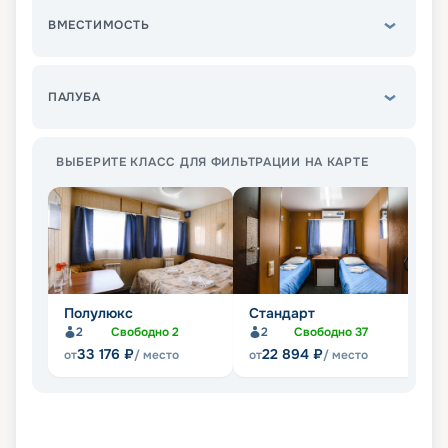
ВМЕСТИМОСТЬ
ПАЛУБА
ВЫБЕРИТЕ КЛАСС ДЛЯ ФИЛЬТРАЦИИ НА КАРТЕ
Полулюкс
Стандарт
Л
2
Свободно
2
2
Свободно
37
33 176
₽
22 894
₽
от
/ место
от
/ место
от