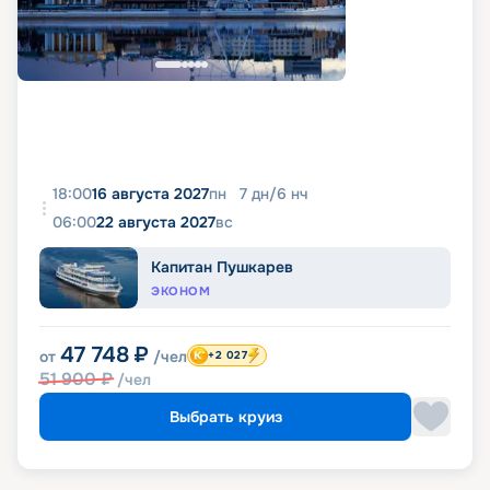
18:00
16 августа 2027
пн
7
дн
/
6
нч
06:00
22 августа 2027
вс
Капитан Пушкарев
ЭКОНОМ
47 748
₽
от
/чел
+2 027
51 900
₽
/чел
Выбрать круиз