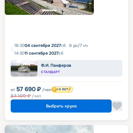
18:30
04 сентября 2027
сб
8
дн
/
7
нч
14:30
11 сентября 2027
сб
Ф.И. Панферов
СТАНДАРТ
57 690
₽
от
/чел
+2 027
64 100
₽
/чел
Выбрать круиз