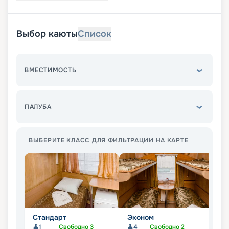
Выбор каюты
Список
ВМЕСТИМОСТЬ
ПАЛУБА
ВЫБЕРИТЕ КЛАСС ДЛЯ ФИЛЬТРАЦИИ НА КАРТЕ
Стандарт
Эконом
П
1
Свободно
3
4
Свободно
2
Не