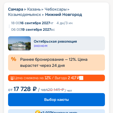
Самара
Казань
Чебоксары
Козьмодемьянск
Нижний Новгород
18:00
16 сентября 2027
чт
4
дн
/
3
нч
06:00
19 сентября 2027
вс
Октябрьская революция
ЭКОНОМ
Раннее бронирование —
12
%. Цена
вырастет через
24
дня
Цена снижена на
12
%
/ Выгода
2 417
₽
17 728
₽
от
/ чел
20 145
₽
/ чел
Выбор каюты
+
2 027
Круизных миль