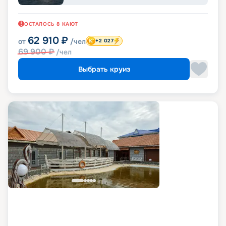
ОСТАЛОСЬ
8
КАЮТ
62 910
₽
от
/чел
+2 027
69 900
₽
/чел
Выбрать круиз