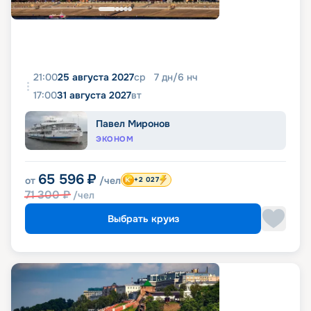
21:00
25 августа 2027
ср
7
дн
/
6
нч
17:00
31 августа 2027
вт
Павел Миронов
ЭКОНОМ
65 596
₽
от
/чел
+2 027
71 300
₽
/чел
Выбрать круиз