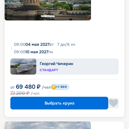
09:00
04 мая 2027
вт
7
дн
/
6
нч
09:00
10 мая 2027
пн
Георгий Чичерин
СТАНДАРТ
69 480
₽
от
/чел
+1 000
77 200
₽
/чел
Выбрать круиз