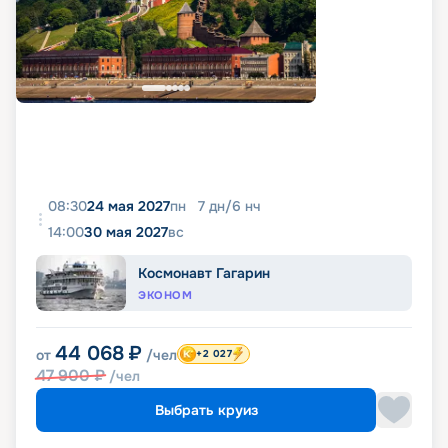
08:30
24 мая 2027
пн
7
дн
/
6
нч
14:00
30 мая 2027
вс
Космонавт Гагарин
ЭКОНОМ
44 068
₽
от
/чел
+2 027
47 900
₽
/чел
Выбрать круиз