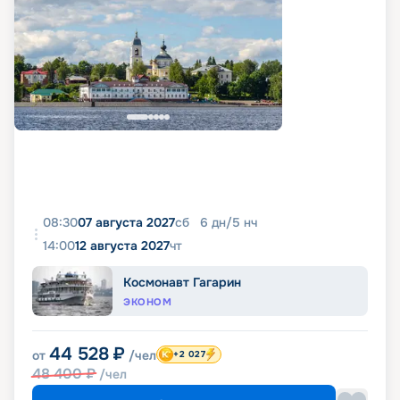
08:30
07 августа 2027
сб
6
дн
/
5
нч
14:00
12 августа 2027
чт
Космонавт Гагарин
ЭКОНОМ
44 528
₽
от
/чел
+2 027
48 400
₽
/чел