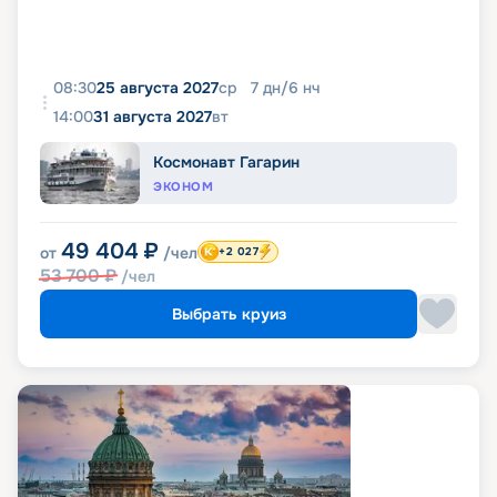
08:30
25 августа 2027
ср
7
дн
/
6
нч
14:00
31 августа 2027
вт
Космонавт Гагарин
ЭКОНОМ
49 404
₽
от
/чел
+2 027
53 700
₽
/чел
Выбрать круиз