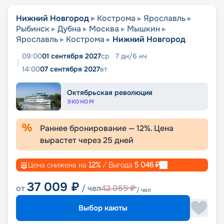
Нижний Новгород
Кострома
Ярославль
Рыбинск
Дубна
Москва
Мышкин
Ярославль
Кострома
Нижний Новгород
09:00
01 сентября 2027
ср
7
дн
/
6
нч
14:00
07 сентября 2027
вт
Октябрьская революция
ЭКОНОМ
Раннее бронирование —
12
%. Цена
вырастет через
25
дней
Цена снижена на
12
%
/ Выгода
5 046
₽
37 009
₽
от
/ чел
42 055
₽
/ чел
Выбор каюты