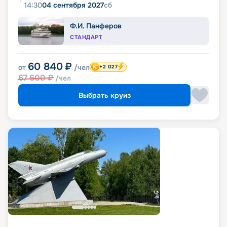
14:30
04 сентября 2027
сб
Ф.И. Панферов
СТАНДАРТ
60 840
₽
от
/чел
+2 027
67 600
₽
/чел
Выбрать круиз