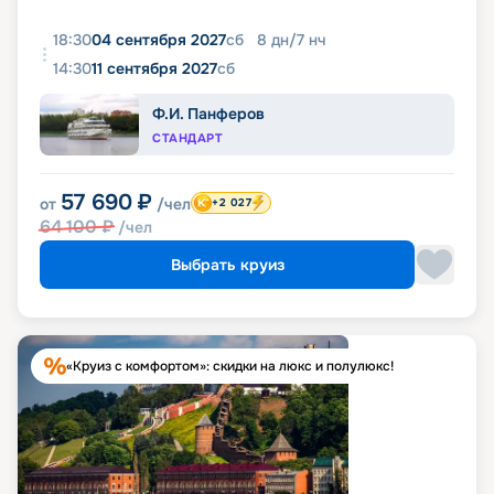
18:30
04 сентября 2027
сб
8
дн
/
7
нч
14:30
11 сентября 2027
сб
Ф.И. Панферов
СТАНДАРТ
57 690
₽
от
/чел
+2 027
64 100
₽
/чел
Выбрать круиз
«Круиз с комфортом»: скидки на люкс и полулюкс!