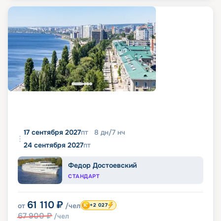
17 сентября 2027
пт
8
дн
/
7
нч
24 сентября 2027
пт
Федор Достоевский
СТАНДАРТ
61 110
₽
от
/чел
+2 027
67 900
₽
/чел