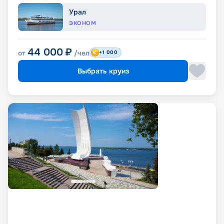
Урал
ЭКОНОМ
44 000
₽
от
/чел
+1 000
Выбрать круиз