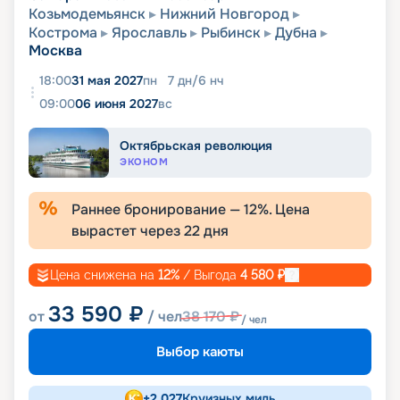
Козьмодемьянск
Нижний Новгород
Кострома
Ярославль
Рыбинск
Дубна
Москва
18:00
31 мая 2027
пн
7
дн
/
6
нч
09:00
06 июня 2027
вс
Октябрьская революция
ЭКОНОМ
Раннее бронирование —
12
%. Цена
вырастет через
22
дня
Цена снижена на
12
%
/ Выгода
4 580
₽
33 590
₽
от
/ чел
38 170
₽
/ чел
Выбор каюты
+
2 027
Круизных миль