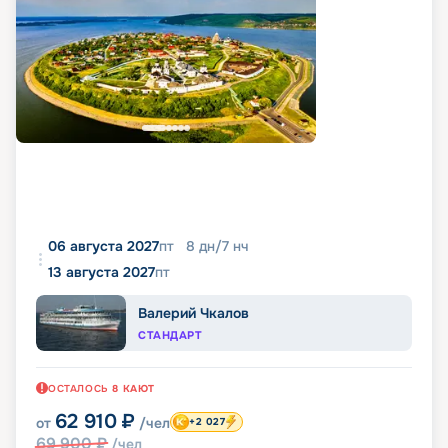
06 августа 2027
пт
8
дн
/
7
нч
13 августа 2027
пт
Валерий Чкалов
СТАНДАРТ
ОСТАЛОСЬ
8
КАЮТ
62 910
₽
от
/чел
+2 027
69 900
₽
/чел