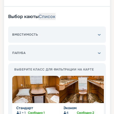
Выбор каюты
Список
ВМЕСТИМОСТЬ
ПАЛУБА
ВЫБЕРИТЕ КЛАСС ДЛЯ ФИЛЬТРАЦИИ НА КАРТЕ
Стандарт
Эконом
П
2 + 1
Свободно
1
4
Свободно
2
Не