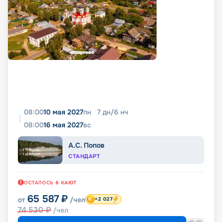
08:00
10 мая 2027
пн
7
дн
/
6
нч
08:00
16 мая 2027
вс
А.С. Попов
СТАНДАРТ
ОСТАЛОСЬ
6
КАЮТ
65 587
₽
от
/чел
+2 027
74 530
₽
/чел