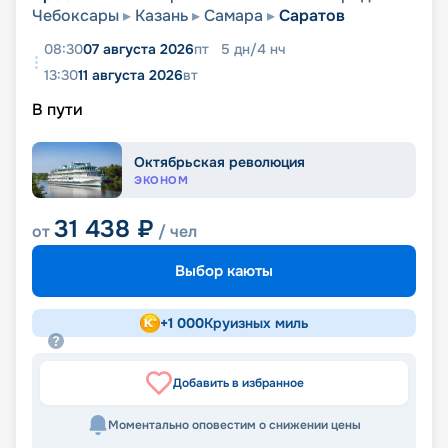
Чебоксары
Казань
Самара
Саратов
08:30
07 августа 2026
пт
5
дн
/
4
нч
13:30
11 августа 2026
вт
В пути
Октябрьская революция
ЭКОНОМ
31 438
₽
от
/ чел
Выбор каюты
+
1 000
Круизных миль
Добавить в избранное
Моментально оповестим о снижении цены