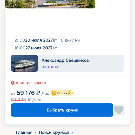
21:00
20 июля 2027
вт
8
дн
/
7
нч
16:00
27 июля 2027
вт
Александр Свешников
ЭКОНОМ
ОСТАЛОСЬ
9
КАЮТ
59 176
₽
от
/чел
+2 027
67 245
₽
/чел
Выбрать круиз
Главная
•
Поиск круизов
•