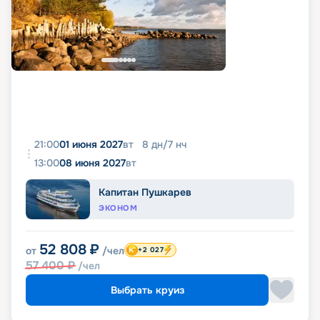
21:00
01 июня 2027
вт
8
дн
/
7
нч
13:00
08 июня 2027
вт
Капитан Пушкарев
ЭКОНОМ
52 808
₽
от
/чел
+2 027
57 400
₽
/чел
Выбрать круиз