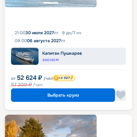
21:00
30 июля 2027
пт
8
дн
/
7
нч
09:00
06 августа 2027
пт
Капитан Пушкарев
ЭКОНОМ
52 624
₽
от
/чел
+2 027
57 200
₽
/чел
Выбрать круиз