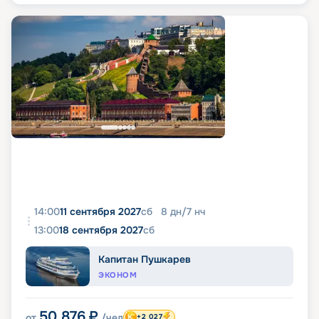
14:00
11 сентября 2027
сб
8
дн
/
7
нч
13:00
18 сентября 2027
сб
Капитан Пушкарев
ЭКОНОМ
50 876
₽
от
/чел
+2 027