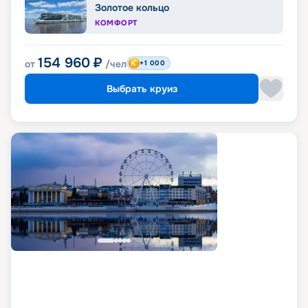
Золотое кольцо
КОМФОРТ
154 960
₽
от
/чел
+1 000
Выбрать круиз