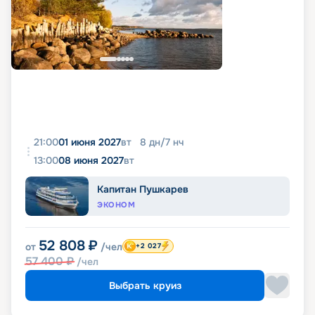
21:00
01 июня 2027
вт
8
дн
/
7
нч
13:00
08 июня 2027
вт
Капитан Пушкарев
ЭКОНОМ
52 808
₽
от
/чел
+2 027
57 400
₽
/чел
Выбрать круиз