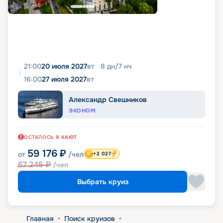
21:00
20 июля 2027
вт
8
дн
/
7
нч
16:00
27 июля 2027
вт
Александр Свешников
ЭКОНОМ
ОСТАЛОСЬ
9
КАЮТ
59 176
₽
от
/чел
+2 027
67 245
₽
/чел
Выбрать круиз
Главная
•
Поиск круизов
•