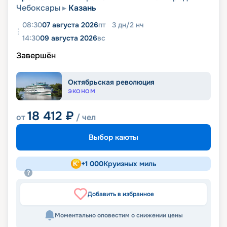
Чебоксары
Казань
08:30
07 августа 2026
пт
3
дн
/
2
нч
14:30
09 августа 2026
вс
Завершён
Октябрьская революция
ЭКОНОМ
18 412
₽
от
/ чел
Выбор каюты
+
1 000
Круизных миль
Добавить в избранное
Моментально оповестим о снижении цены