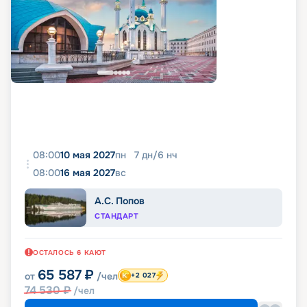
08:00
10 мая 2027
пн
7
дн
/
6
нч
08:00
16 мая 2027
вс
А.С. Попов
СТАНДАРТ
ОСТАЛОСЬ
6
КАЮТ
65 587
₽
от
/чел
+2 027
74 530
₽
/чел