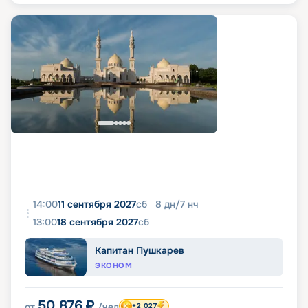
14:00
11 сентября 2027
сб
8
дн
/
7
нч
13:00
18 сентября 2027
сб
Капитан Пушкарев
ЭКОНОМ
50 876
₽
от
/чел
+2 027