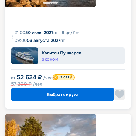
21:00
30 июля 2027
пт
8
дн
/
7
нч
09:00
06 августа 2027
пт
Капитан Пушкарев
ЭКОНОМ
52 624
₽
от
/чел
+2 027
57 200
₽
/чел
Выбрать круиз