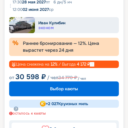
17:30
28 мая 2027
пт
6
дн
/
5
нч
12:00
02 июня 2027
ср
Иван Кулибин
ЭКОНОМ
Раннее бронирование —
12
%. Цена
вырастет через
24
дня
Цена снижена на
12
%
/ Выгода
4 172
₽
30 598
₽
от
/ чел
34 770
₽
/ чел
Выбор каюты
+
2 027
Круизных миль
ОСТАЛОСЬ
4
КАЮТЫ