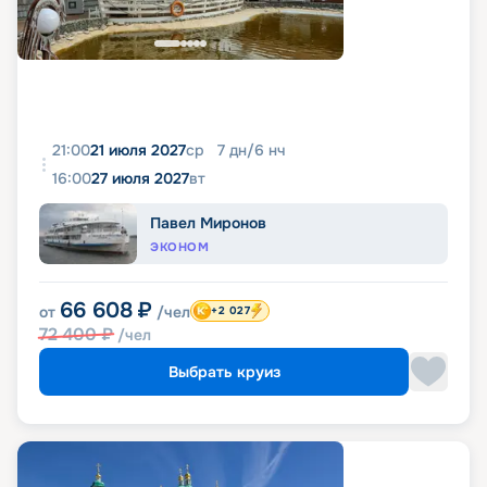
21:00
21 июля 2027
ср
7
дн
/
6
нч
16:00
27 июля 2027
вт
Павел Миронов
ЭКОНОМ
66 608
₽
от
/чел
+2 027
72 400
₽
/чел
Выбрать круиз