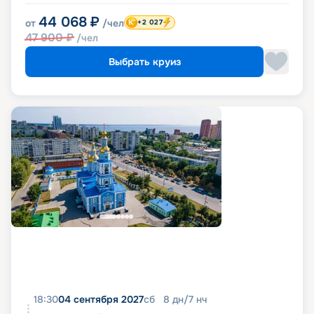
44 068
₽
от
/чел
+2 027
47 900
₽
/чел
Выбрать круиз
18:30
04 сентября 2027
сб
8
дн
/
7
нч