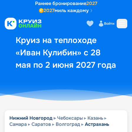
Раннее бронирование
2027
2027
миль каждому
Описание
Выбор кают
Маршрут и экск
Войти
Круиз на теплоходе
«Иван Кулибин» с 28
мая по 2 июня 2027 года
Нижний Новгород
Чебоксары
Казань
Самара
Саратов
Волгоград
Астрахань