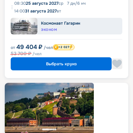
08:30
25 августа 2027
ср
7
дн
/
6
нч
14:00
31 августа 2027
вт
Космонавт Гагарин
ЭКОНОМ
49 404
₽
от
/чел
+2 027
53 700
₽
/чел
Выбрать круиз