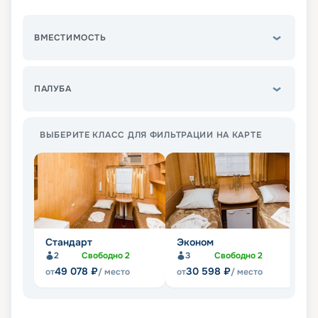
ВМЕСТИМОСТЬ
ПАЛУБА
ВЫБЕРИТЕ КЛАСС ДЛЯ ФИЛЬТРАЦИИ НА КАРТЕ
Стандарт
Эконом
Л
2
Свободно
2
3
Свободно
2
Не
49 078
₽
30 598
₽
от
/ место
от
/ место