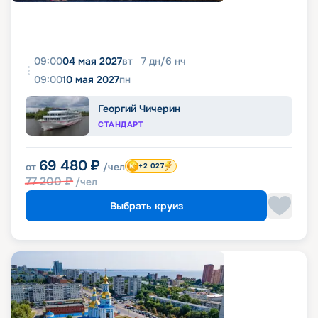
09:00
04 мая 2027
вт
7
дн
/
6
нч
09:00
10 мая 2027
пн
Георгий Чичерин
СТАНДАРТ
69 480
₽
от
/чел
+2 027
77 200
₽
/чел
Выбрать круиз