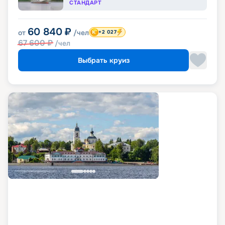
СТАНДАРТ
60 840
₽
от
/чел
+2 027
67 600
₽
/чел
Выбрать круиз