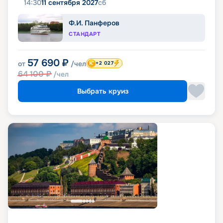
14:30
11 сентября 2027
сб
Ф.И. Панферов
СТАНДАРТ
57 690
₽
от
/чел
+2 027
64 100
₽
/чел
Выбрать круиз