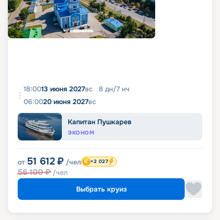
18:00
13 июня 2027
вс
8
дн
/
7
нч
06:00
20 июня 2027
вс
Капитан Пушкарев
ЭКОНОМ
51 612
₽
от
/чел
+2 027
56 100
₽
/чел
Выбрать круиз