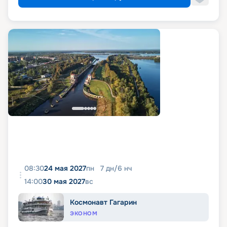
08:30
24 мая 2027
пн
7
дн
/
6
нч
14:00
30 мая 2027
вс
Космонавт Гагарин
ЭКОНОМ