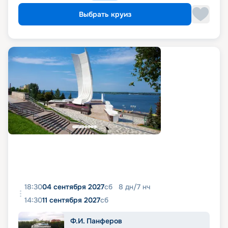
Выбрать круиз
18:30
04 сентября 2027
сб
8
дн
/
7
нч
14:30
11 сентября 2027
сб
Ф.И. Панферов