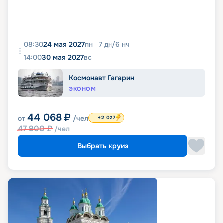
08:30
24 мая 2027
пн
7
дн
/
6
нч
14:00
30 мая 2027
вс
Космонавт Гагарин
ЭКОНОМ
44 068
₽
от
/чел
+2 027
47 900
₽
/чел
Выбрать круиз