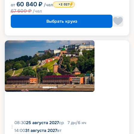
60 840
₽
от
/чел
+2 027
67 600
₽
/чел
Выбрать круиз
08:30
25 августа 2027
ср
7
дн
/
6
нч
14:00
31 августа 2027
вт