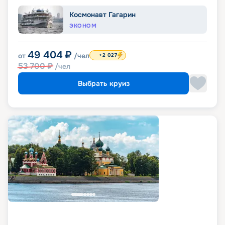
Космонавт Гагарин
ЭКОНОМ
49 404
₽
от
/чел
+2 027
53 700
₽
/чел
Выбрать круиз