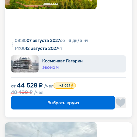
08:30
07 августа 2027
сб
6
дн
/
5
нч
14:00
12 августа 2027
чт
Космонавт Гагарин
ЭКОНОМ
44 528
₽
от
/чел
+2 027
48 400
₽
/чел
Выбрать круиз