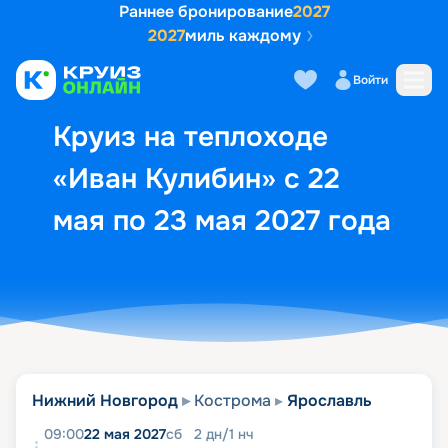
Раннее бронирование
2027
2027
миль каждому
Описание
Выбор кают
Маршрут и экск
Войти
Круиз на теплоходе
«Иван Кулибин» с 22
мая по 23 мая 2027 года
Нижний Новгород
Кострома
Ярославль
09:00
22 мая 2027
сб
2
дн
/
1
нч