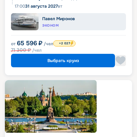
17:00
31 августа 2027
вт
Павел Миронов
ЭКОНОМ
65 596
₽
от
/чел
+2 027
71 300
₽
/чел
Выбрать круиз