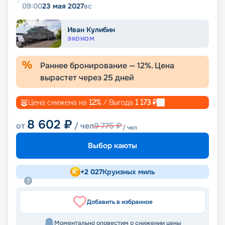
09:00
23 мая 2027
вс
Иван Кулибин
ЭКОНОМ
Раннее бронирование —
12
%. Цена
вырастет через
25
дней
Цена снижена на
12
%
/ Выгода
1 173
₽
8 602
₽
от
/ чел
9 775
₽
/ чел
Выбор каюты
+
2 027
Круизных миль
Добавить в избранное
Моментально оповестим о снижении цены