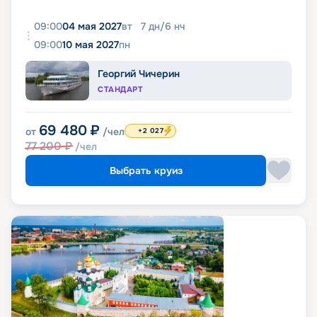
09:00
04 мая 2027
вт
7
дн
/
6
нч
09:00
10 мая 2027
пн
Георгий Чичерин
СТАНДАРТ
69 480
₽
от
/чел
+2 027
77 200
₽
/чел
Выбрать круиз