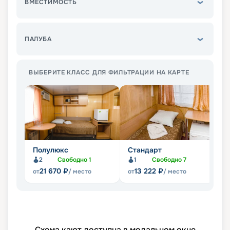
ВМЕСТИМОСТЬ
ПАЛУБА
ВЫБЕРИТЕ КЛАСС ДЛЯ ФИЛЬТРАЦИИ НА КАРТЕ
Полулюкс
Стандарт
Э
2
Свободно
1
1
Свободно
7
21 670
₽
13 222
₽
от
/ место
от
/ место
от
Схема кают доступна в модальном окне