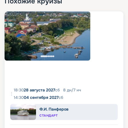
Похожие круизы
18:30
28 августа 2027
сб
8
дн
/
7
нч
14:30
04 сентября 2027
сб
Ф.И. Панферов
СТАНДАРТ