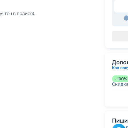
учтен в прайсе).
Допо
Как пол
-
100
%
Скидк
-
5
%
о
Скидк
Пишит