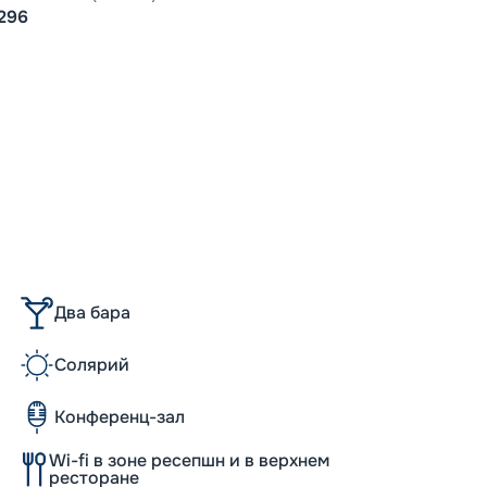
296
Допо
Как пол
-
100
%
Скидк
-
5
%
о
Скидк
Пишит
Два бара
Солярий
Конференц-зал
Wi-fi в зоне ресепшн и в верхнем
ресторане