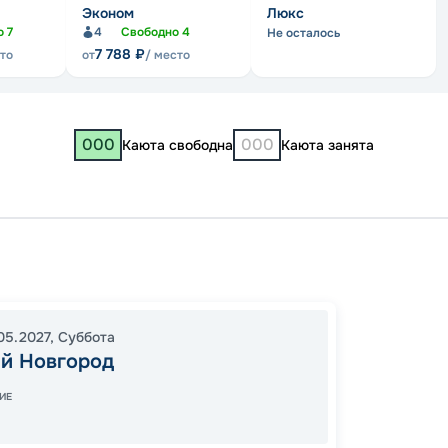
Эконом
Люкс
о
7
4
Свободно
4
Не осталось
7 788
₽
сто
от
/ место
000
000
Каюта свободна
Каюта занята
Нижни
09:00
05.2027
,
Суббота
04:00
й Новгород
ИЕ