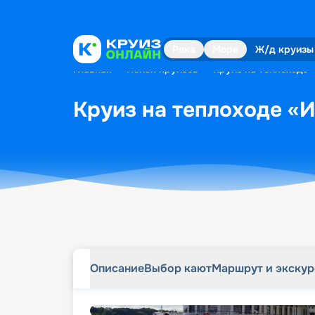
Описание
Выбор кают
Маршрут и экску
Река
Море
Ж/д круизы
Главная
•
Поиск круизов
•
Круиз на теплоходе 
Круиз на теплоходе «И
Описание
Выбор кают
Маршрут и экску