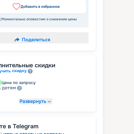
Добавить в избранное
Моментально оповестим о снижении цены
Поделиться
лнительные скидки
скидку
учить
Цена по запросу
детям
а
Развернуть
8 408
₽
/ турист
т
пенсионерам
а
е в Telegram