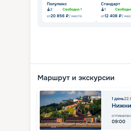
Полулюкс
Стандарт
2
Свободно
1
1
Свободн
20 856
₽
12 408
₽
от
/ место
от
/ ме
Маршрут и экскурсии
1
день
22.
Нижни
ОТПРАВЛЕН
09:00