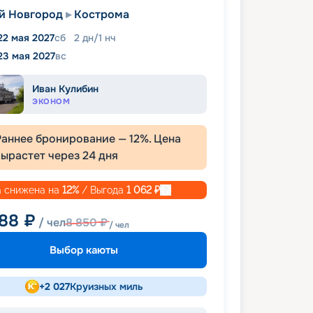
й Новгород
Кострома
22 мая 2027
сб
2
дн
/
1
нч
23 мая 2027
вс
Иван Кулибин
ЭКОНОМ
Раннее бронирование —
12
%. Цена
вырастет через
24
дня
 снижена на
12
%
/ Выгода
1 062
₽
788
₽
/ чел
8 850
₽
/ чел
Выбор каюты
+
2 027
Круизных миль