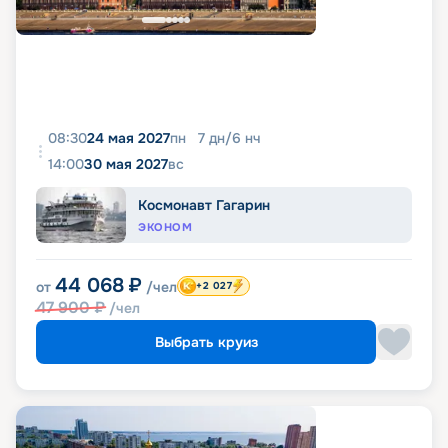
08:30
24 мая 2027
пн
7
дн
/
6
нч
14:00
30 мая 2027
вс
Космонавт Гагарин
ЭКОНОМ
44 068
₽
от
/чел
+2 027
47 900
₽
/чел
Выбрать круиз