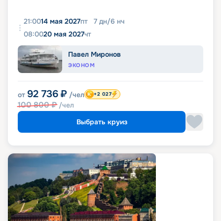
21:00
14 мая 2027
пт
7
дн
/
6
нч
08:00
20 мая 2027
чт
Павел Миронов
ЭКОНОМ
92 736
₽
от
/чел
+2 027
100 800
₽
/чел
Выбрать круиз