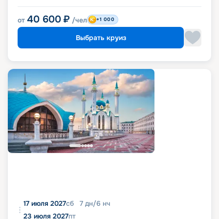
40 600
₽
от
/чел
+1 000
Выбрать круиз
17 июля 2027
сб
7
дн
/
6
нч
23 июля 2027
пт