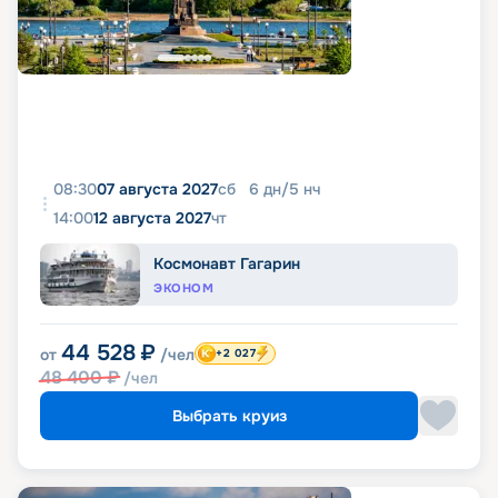
08:30
07 августа 2027
сб
6
дн
/
5
нч
14:00
12 августа 2027
чт
Космонавт Гагарин
ЭКОНОМ
44 528
₽
от
/чел
+2 027
48 400
₽
/чел
Выбрать круиз