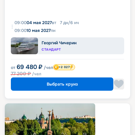
09:00
04 мая 2027
вт
7
дн
/
6
нч
09:00
10 мая 2027
пн
Георгий Чичерин
СТАНДАРТ
69 480
₽
от
/чел
+2 027
77 200
₽
/чел
Выбрать круиз