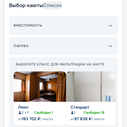
Выбор каюты
Список
ВМЕСТИМОСТЬ
ПАЛУБА
ВЫБЕРИТЕ КЛАСС ДЛЯ ФИЛЬТРАЦИИ НА КАРТЕ
Люкс
Стандарт
П
2 + 1
Свободно
1
1
Свободно
18
193 702
₽
97 838
₽
от
/ место
от
/ место
от