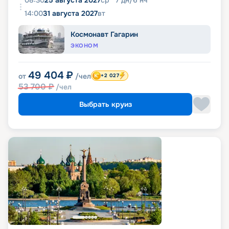
08:30
25 августа 2027
ср
7
дн
/
6
нч
14:00
31 августа 2027
вт
Космонавт Гагарин
ЭКОНОМ
49 404
₽
от
/чел
+2 027
53 700
₽
/чел
Выбрать круиз