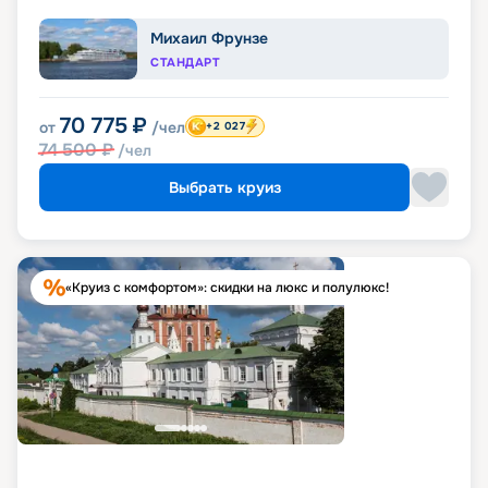
Михаил Фрунзе
СТАНДАРТ
70 775
₽
от
/чел
+2 027
74 500
₽
/чел
Выбрать круиз
«Круиз с комфортом»: скидки на люкс и полулюкс!