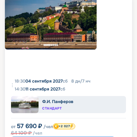
18:30
04 сентября 2027
сб
8
дн
/
7
нч
14:30
11 сентября 2027
сб
Ф.И. Панферов
СТАНДАРТ
57 690
₽
от
/чел
+2 027
64 100
₽
/чел