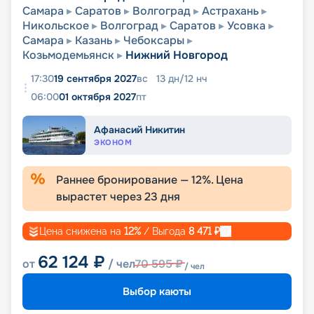
Самара
Саратов
Волгоград
Астрахань
Никольское
Волгоград
Саратов
Усовка
Самара
Казань
Чебоксары
Козьмодемьянск
Нижний Новгород
17:30
19 сентября 2027
вс
13
дн
/
12
нч
06:00
01 октября 2027
пт
Афанасий Никитин
ЭКОНОМ
Раннее бронирование —
12
%. Цена
вырастет через
23
дня
Цена снижена на
12
%
/ Выгода
8 471
₽
62 124
₽
от
/ чел
70 595
₽
/ чел
Выбор каюты