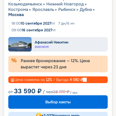
Козьмодемьянск
Нижний Новгород
Кострома
Ярославль
Рыбинск
Дубна
Москва
18:00
10 сентября 2027
пт
7
дн
/
6
нч
09:00
16 сентября 2027
чт
Афанасий Никитин
ЭКОНОМ
Раннее бронирование —
12
%. Цена
вырастет через
23
дня
Цена снижена на
12
%
/ Выгода
4 580
₽
33 590
₽
от
/ чел
38 170
₽
/ чел
Выбор каюты
+
2 027
Круизных миль