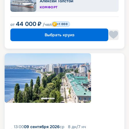
Алексей Толстой
КОМФОРТ
44 000
₽
от
/чел
+1 000
Выбрать круиз
13:00
09 сентября 2026
ср
8
дн
/
7
нч