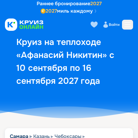
Раннее бронирование
2027
2027
миль каждому
Описание
Выбор кают
Маршрут и экск
Войти
Круиз на теплоходе
«Афанасий Никитин» с
10 сентября по 16
сентября 2027 года
Самара
Казань
Чебоксары