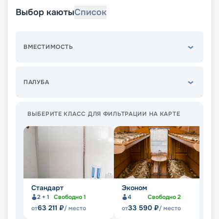
Выбор каюты
Список
ВМЕСТИМОСТЬ
ПАЛУБА
ВЫБЕРИТЕ КЛАСС ДЛЯ ФИЛЬТРАЦИИ НА КАРТЕ
Стандарт
Эконом
Л
2 + 1
Свободно
1
4
Свободно
2
Не
63 211
₽
33 590
₽
от
/ место
от
/ место