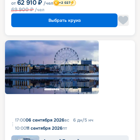
62 910
₽
от
/чел
+2 027
69 900
₽
/чел
Выбрать круиз
17:00
06 сентября 2026
вс
6
дн
/
5
нч
10:00
11 сентября 2026
пт