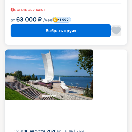
ОСТАЛОСЬ
7
КАЮТ
63 000
₽
от
/чел
+1 000
Выбрать круиз
15:30
16 августа 2026
вс
6
дн
/
5
нч