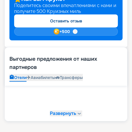
Поделитесь своими впечатлениями с нами и
получите
500
Круизных миль
Оставить отзыв
+
500
Выгодные предложения от наших
партнеров
🏨
✈️
🚗
Отели
Авиабилеты
Трансферы
Развернуть