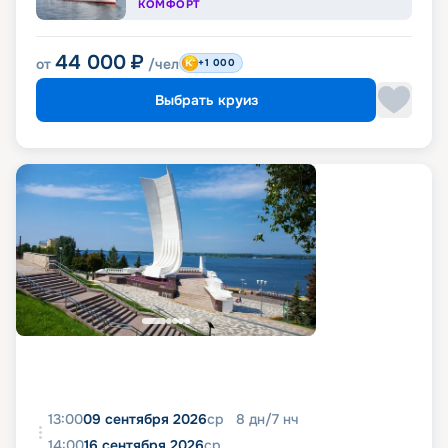
КОМФОРТ
44 000
₽
от
/чел
+1 000
Выбрать круиз
13:00
09 сентября 2026
ср
8
дн
/
7
нч
14:00
16 сентября 2026
ср