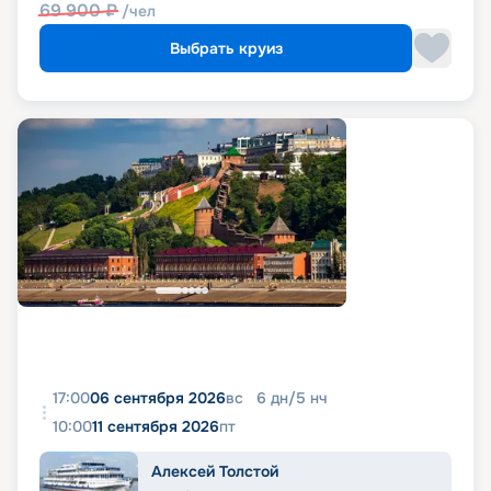
69 900
₽
/чел
Выбрать круиз
17:00
06 сентября 2026
вс
6
дн
/
5
нч
10:00
11 сентября 2026
пт
Алексей Толстой