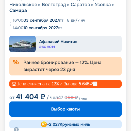
Никольское
Волгоград
Саратов
Усовка
Самара
16:00
03 сентября 2027
пт
8
дн
/
7
нч
14:00
10 сентября 2027
пт
Афанасий Никитин
ЭКОНОМ
Раннее бронирование —
12
%. Цена
вырастет через
23
дня
Цена снижена на
12
%
/ Выгода
5 646
₽
41 404
₽
от
/ чел
47 050
₽
/ чел
Выбор каюты
+
2 027
Круизных миль