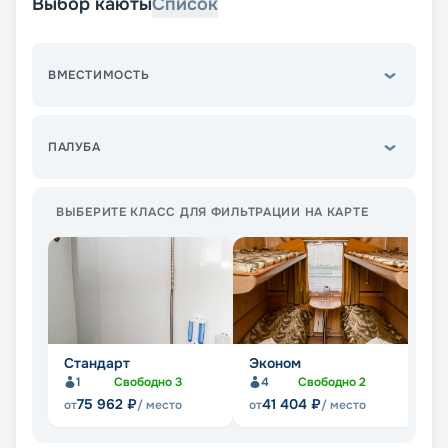
Выбор каюты
Список
ВМЕСТИМОСТЬ
ПАЛУБА
ВЫБЕРИТЕ КЛАСС ДЛЯ ФИЛЬТРАЦИИ НА КАРТЕ
Стандарт
Эконом
Л
1
Свободно
3
4
Свободно
2
Не
75 962
₽
41 404
₽
от
/ место
от
/ место