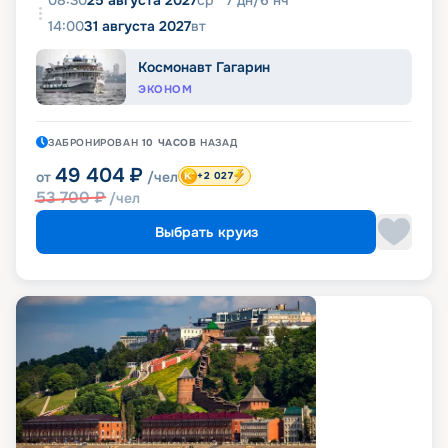
08:30
25 августа 2027
ср
7
дн
/
6
нч
14:00
31 августа 2027
вт
Космонавт Гагарин
ЭКОНОМ
ЗАБРОНИРОВАН
10 ЧАСОВ
НАЗАД
49 404
₽
от
/чел
+2 027
53 700
₽
/чел
Выбрать круиз