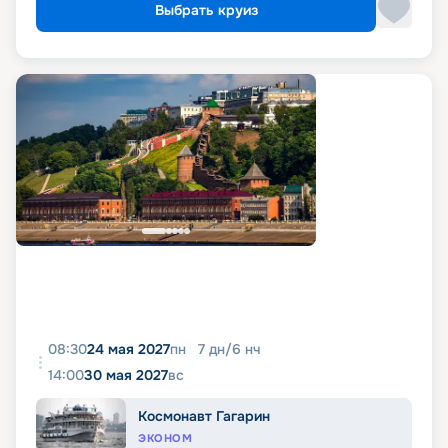
Выбрать круиз
08:30
24 мая 2027
пн
7
дн
/
6
нч
14:00
30 мая 2027
вс
Космонавт Гагарин
ЭКОНОМ