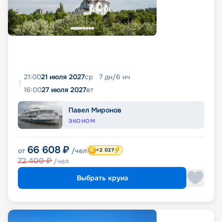
21:00
21 июля 2027
ср
7
дн
/
6
нч
16:00
27 июля 2027
вт
Павел Миронов
ЭКОНОМ
66 608
₽
от
/чел
+2 027
72 400
₽
/чел
Выбрать круиз