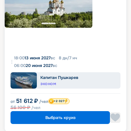
18:00
13 июня 2027
вс
8
дн
/
7
нч
06:00
20 июня 2027
вс
Капитан Пушкарев
ЭКОНОМ
51 612
₽
от
/чел
+2 027
56 100
₽
/чел
Выбрать круиз