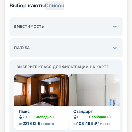
Выбор каюты
Список
ВМЕСТИМОСТЬ
ПАЛУБА
ВЫБЕРИТЕ КЛАСС ДЛЯ ФИЛЬТРАЦИИ НА КАРТЕ
Люкс
Стандарт
П
2 + 1
Свободно
1
1
Свободно
18
221 612
₽
108 493
₽
от
/ место
от
/ место
от