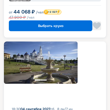
44 068
₽
от
/чел
+2 027
47 900
₽
/чел
Выбрать круиз
18:30
04 сентября 2027
сб
8
дн
/
7
нч