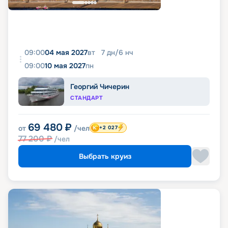
09:00
04 мая 2027
вт
7
дн
/
6
нч
09:00
10 мая 2027
пн
Георгий Чичерин
СТАНДАРТ
69 480
₽
от
/чел
+2 027
77 200
₽
/чел
Выбрать круиз