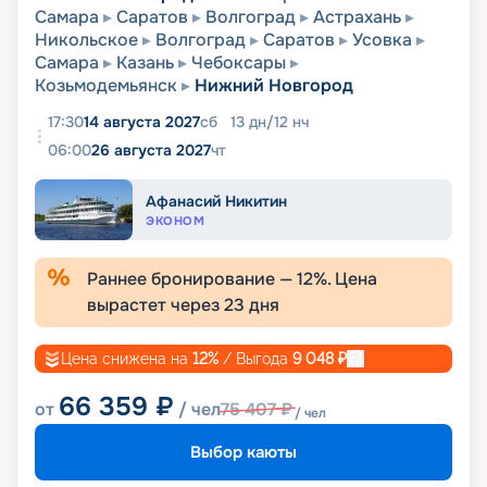
Самара
Саратов
Волгоград
Астрахань
Никольское
Волгоград
Саратов
Усовка
Самара
Казань
Чебоксары
Козьмодемьянск
Нижний Новгород
17:30
14 августа 2027
сб
13
дн
/
12
нч
06:00
26 августа 2027
чт
Афанасий Никитин
ЭКОНОМ
Раннее бронирование —
12
%. Цена
вырастет через
23
дня
Цена снижена на
12
%
/ Выгода
9 048
₽
66 359
₽
от
/ чел
75 407
₽
/ чел
Выбор каюты