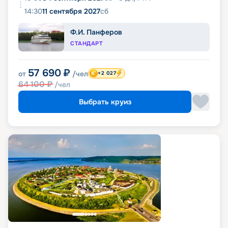
14:30
11 сентября 2027
сб
Ф.И. Панферов
СТАНДАРТ
57 690
₽
от
/чел
+2 027
64 100
₽
/чел
Выбрать круиз