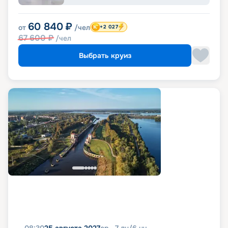
60 840
₽
от
/чел
+2 027
67 600
₽
/чел
Выбрать круиз