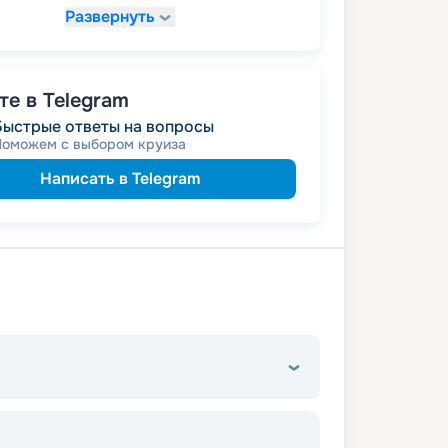
Развернуть
39 083
₽
/ турист
т
пенсионерам
а
е в Telegram
Быстрые ответы на вопросы
Поможем с выбором круиза
Написать в Telegram