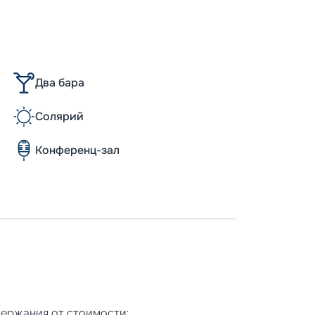
Пишит
Два бара
Солярий
Конференц-зал
держания от стоимости: