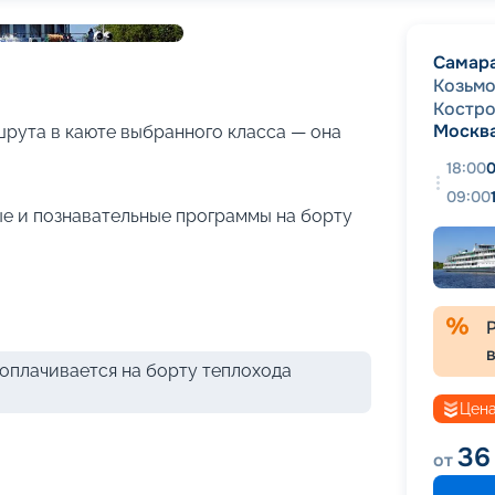
+
19
фотографий
Самар
Козьм
Костр
Москв
рута в каюте выбранного класса — она
18:00
0
09:00
е и познавательные программы на борту
оплачивается на борту теплохода
Цена
36
от