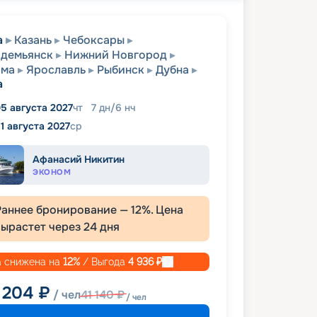
а
Казань
Чебоксары
одемьянск
Нижний Новгород
ома
Ярославль
Рыбинск
Дубна
а
5 августа 2027
чт
7
дн
/
6
нч
11 августа 2027
ср
Афанасий Никитин
ЭКОНОМ
Раннее бронирование —
12
%. Цена
вырастет через
24
дня
 снижена на
12
%
/ Выгода
4 936
₽
 204
₽
/ чел
41 140
₽
/ чел