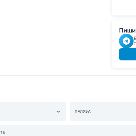
-
5
%
о
Скидк
Пишит
ПАЛУБА
ТЕ