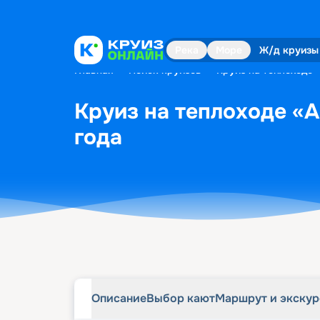
Описание
Выбор кают
Маршрут и экску
Река
Море
Ж/д круизы
Главная
•
Поиск круизов
•
Круиз на теплоходе «
Круиз на теплоходе «А
года
Описание
Выбор кают
Маршрут и экску