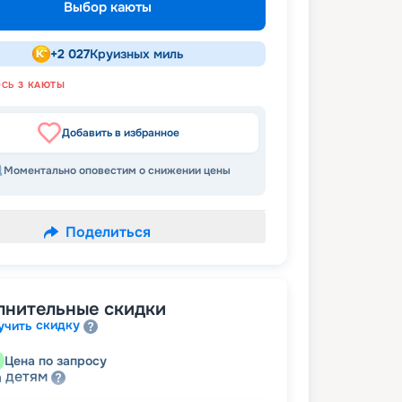
Выбор каюты
+
2 027
Круизных миль
ОСЬ
3
КАЮТЫ
Добавить в избранное
Моментально оповестим о снижении цены
Поделиться
лнительные скидки
скидку
учить
Цена по запросу
детям
а