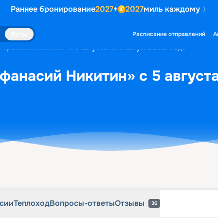
Раннее бронирование
2027
+
2027
миль каждому
рсии
Теплоход
Вопросы-ответы
Отзывы
36
Яхты
Расписание отправлений
А
Афанасий Никитин» с 5 августа по 11 августа 2027 года
фанасий Никитин» с 5 августа 
рсии
Теплоход
Вопросы-ответы
Отзывы
36