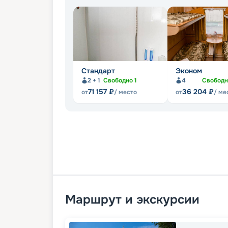
Стандарт
Эконом
2 + 1
Свободно
1
4
Свобод
71 157
₽
36 204
₽
от
/ место
от
/ ме
Маршрут и экскурсии