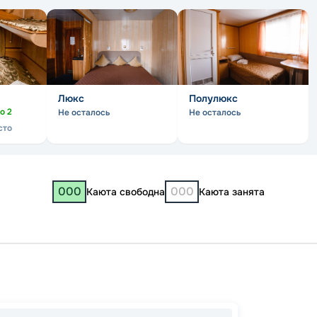
Люкс
Полулюкс
но
2
Не осталось
Не осталось
сто
000
000
Каюта свободна
Каюта занята
Самар
Козьм
Костр