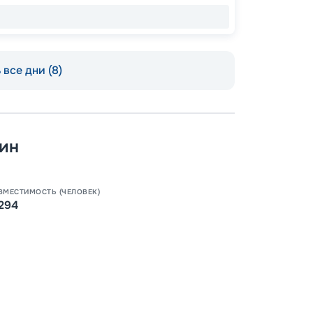
все дни (8)
ин
Допо
Как пол
ВМЕСТИМОСТЬ (ЧЕЛОВЕК)
294
-
100
%
Скидк
-
5
%
о
Скидк