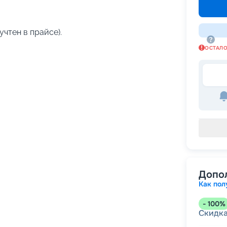
учтен в прайсе).
ОСТАЛ
Допо
Как пол
-
100
%
Скидк