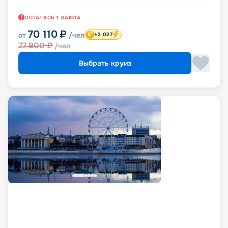
ОСТАЛАСЬ
1
КАЮТА
70 110
₽
от
/чел
+2 027
77 900
₽
/чел
Выбрать круиз