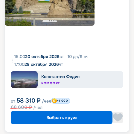
15:00
20 октября 2026
вт
10
дн
/
9
нч
17:00
29 октября 2026
чт
Константин Федин
КОМФОРТ
58 310
₽
от
/чел
+1 000
68 600
₽
/чел
Выбрать круиз