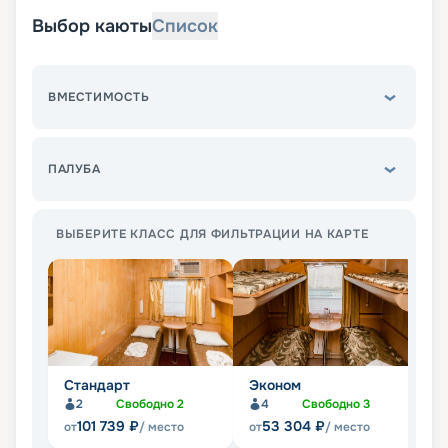
Выбор каюты
Список
ВМЕСТИМОСТЬ
ПАЛУБА
ВЫБЕРИТЕ КЛАСС ДЛЯ ФИЛЬТРАЦИИ НА КАРТЕ
Стандарт
Эконом
Л
2
Свободно
2
4
Свободно
3
Не
101 739
₽
53 304
₽
от
/ место
от
/ место