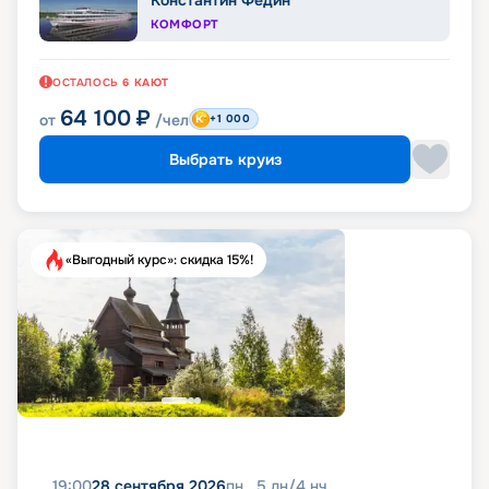
Константин Федин
КОМФОРТ
ОСТАЛОСЬ
6
КАЮТ
64 100
₽
от
/чел
+1 000
Выбрать круиз
«Выгодный курс»: скидка 15%!
19:00
28 сентября 2026
пн
5
дн
/
4
нч