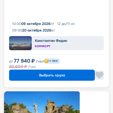
10:00
09 октября 2026
пт
12
дн
/
11
нч
09:00
20 октября 2026
вт
Константин Федин
КОМФОРТ
77 940
₽
от
/чел
+1 000
86 600
₽
/чел
Выбрать круиз