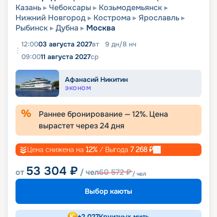
Казань
Чебоксары
Козьмодемьянск
Нижний Новгород
Кострома
Ярославль
Рыбинск
Дубна
Москва
12:00
03 августа 2027
вт
9
дн
/
8
нч
09:00
11 августа 2027
ср
Афанасий Никитин
ЭКОНОМ
Раннее бронирование —
12
%. Цена
вырастет через
24
дня
Цена снижена на
12
%
/ Выгода
7 268
₽
53 304
₽
от
/ чел
60 572
₽
/ чел
Выбор каюты
+
2 027
Круизных миль