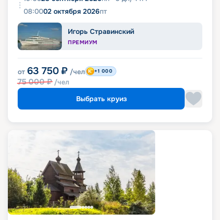
08:00
02 октября 2026
пт
Игорь Стравинский
ПРЕМИУМ
63 750
₽
от
/чел
+1 000
75 000
₽
/чел
Выбрать круиз