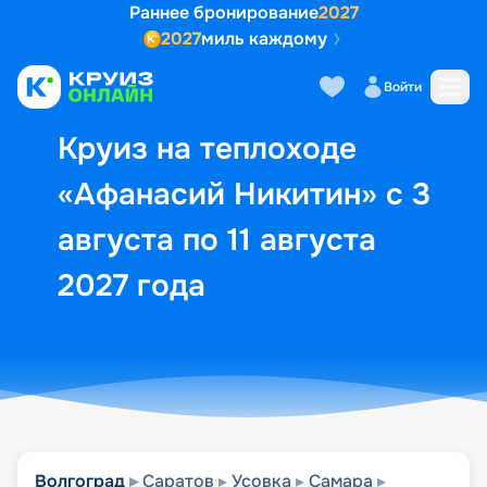
Раннее бронирование
2027
2027
миль каждому
Описание
Выбор кают
Маршрут и экск
Войти
Круиз на теплоходе
«Афанасий Никитин» с 3
августа по 11 августа
2027 года
Волгоград
Саратов
Усовка
Самара