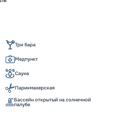
216
Скидки
места
Пишит
-
10
%
Скидк
Скидка
Скидк
Скидк
Три бара
Медпункт
Сауна
Парикмахерская
Бассейн открытый на солнечной
палубе