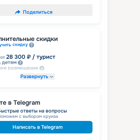
Поделиться
лнительные скидки
скидку
учить
28 300
₽
/ турист
от
детям
а
размещение
ное
Развернуть
39 620
₽
/ турист
от
 за размещение на дополнительных
е в Telegram
Быстрые ответы на вопросы
50 940
₽
/ турист
от
Поможем с выбором круиза
пенсионерам
а
ведомств
 сотрудникам силовых
Написать в Telegram
ветеранам
а
семьям
а многодетным