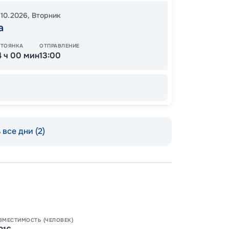
.10.2026
,
Вторник
ОСТАЛ
а
СТОЯНКА
ОТПРАВЛЕНИЕ
4 ч 00 мин
13:00
все дни (2)
Допо
Как пол
-
50
%
Скидк
Непол
-
30
%
ВМЕСТИМОСТЬ (ЧЕЛОВЕК)