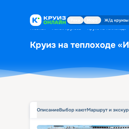
Описание
Выбор кают
Маршрут и экску
Река
Море
Ж/д круизы
Главная
•
Поиск круизов
•
Круиз на теплоходе «
Круиз на теплоходе «И
Описание
Выбор кают
Маршрут и экску