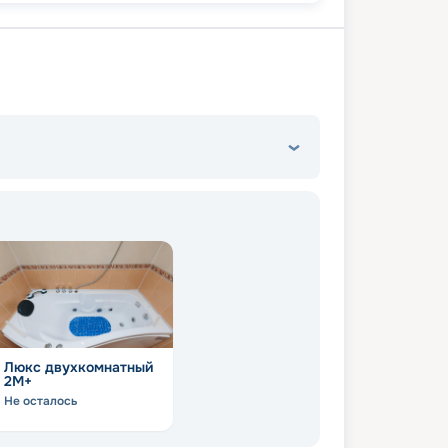
Люкс двухкомнатный
2М+
Не осталось