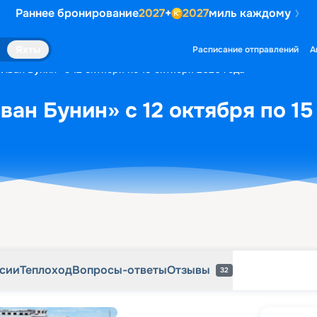
Раннее бронирование
2027
+
2027
миль каждому
рсии
Теплоход
Вопросы-ответы
Отзывы
32
Яхты
Расписание отправлений
А
Иван Бунин» с 12 октября по 15 октября 2026 года
ван Бунин» с 12 октября по 15
рсии
Теплоход
Вопросы-ответы
Отзывы
32