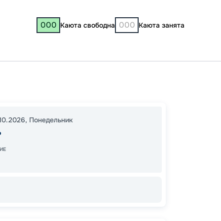
000
000
Каюта свободна
Каюта занята
Казань
11:00
1
10.2026
,
Понедельник
08:00
ь
ИЕ
48
от