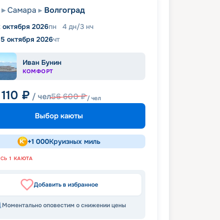
Самара
Волгоград
2 октября 2026
пн
4
дн
/
3
нч
15 октября 2026
чт
Иван Бунин
КОМФОРТ
 110
₽
/ чел
56 600
₽
/ чел
Выбор каюты
+
1 000
Круизных миль
АСЬ
1
КАЮТА
Добавить в избранное
Моментально оповестим о снижении цены