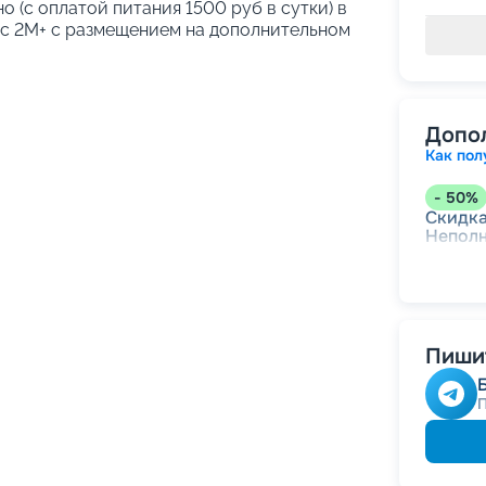
о (с оплатой питания 1500 руб в сутки) в
кс 2М+ с размещением на дополнительном
Допо
Как пол
-
50
%
Скидк
Непол
-
30
%
Скидки
места
Пишит
-
10
%
Скидк
Скидка
Скидк
Скидк