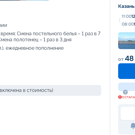
+
24
фотографий
Казань
11:00
1
08:00
рии
 время; Смена постельного белья – 1 раз в 7
Смена полотенец – 1 раз в 3 дня
л.), ежедневное пополнение
48
от
включена в стоимость)
ОСТАЛ