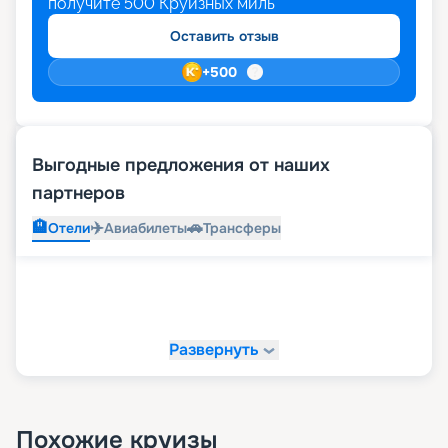
получите
500
Круизных миль
Оставить отзыв
+
500
Выгодные предложения от наших
партнеров
🏨
✈️
🚗
Отели
Авиабилеты
Трансферы
Развернуть
Похожие круизы