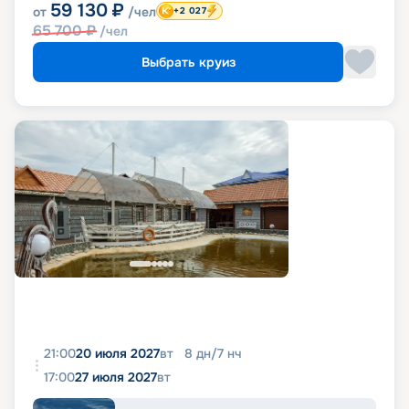
59 130
₽
от
/чел
+2 027
65 700
₽
/чел
Выбрать круиз
21:00
20 июля 2027
вт
8
дн
/
7
нч
17:00
27 июля 2027
вт