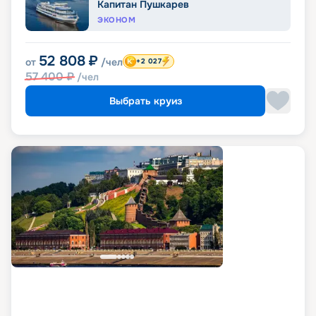
Капитан Пушкарев
ЭКОНОМ
52 808
₽
от
/чел
+2 027
57 400
₽
/чел
Выбрать круиз