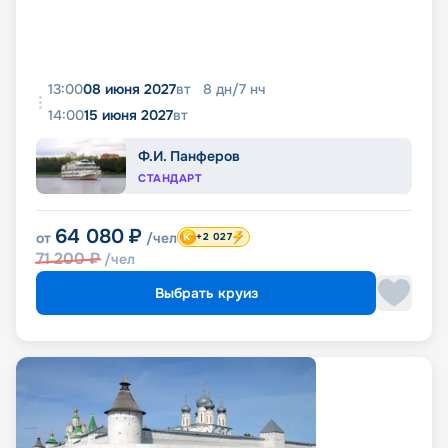
13:00
08 июня 2027
вт
8
дн
/
7
нч
14:00
15 июня 2027
вт
Ф.И. Панферов
СТАНДАРТ
64 080
₽
от
/чел
+2 027
71 200
₽
/чел
Выбрать круиз