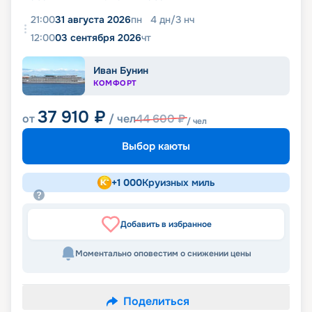
21:00
31 августа 2026
пн
4
дн
/
3
нч
12:00
03 сентября 2026
чт
Иван Бунин
КОМФОРТ
37 910
₽
от
/ чел
44 600
₽
/ чел
Выбор каюты
+
1 000
Круизных миль
Добавить в избранное
Моментально оповестим о снижении цены
Поделиться