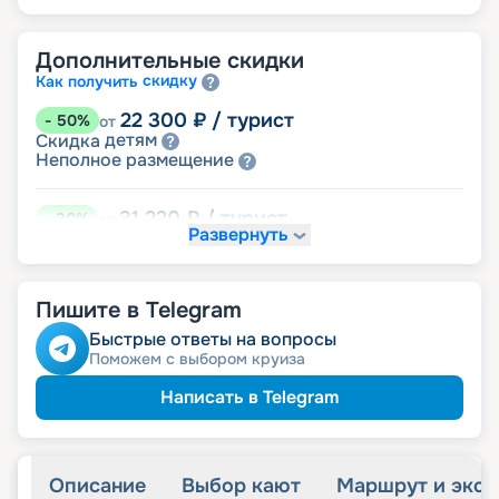
Дополнительные скидки
скидку
Как получить
22 300
₽
/ турист
-
50
%
от
детям
Скидка
размещение
Неполное
31 220
₽
/ турист
-
30
%
от
Развернуть
Скидки за размещение на дополнительных
места
Пишите в Telegram
40 140
₽
/ турист
-
10
%
от
пенсионерам
Скидка
Быстрые ответы на вопросы
ведомств
Скидка сотрудникам силовых
Поможем с выбором круиза
ветеранам
Скидка
семьям
Скидка многодетным
Написать в Telegram
Описание
Выбор кают
Маршрут и экск