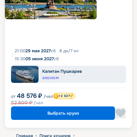
21:00
29 мая 2027
сб
8
дн
/
7
нч
15:30
05 июня 2027
сб
Капитан Пушкарев
ЭКОНОМ
48 576
₽
от
/чел
+2 027
52 800
₽
/чел
Выбрать круиз
Главная
•
Поиск круизов
•