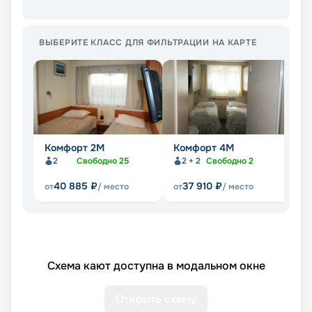
ВЫБЕРИТЕ КЛАСС ДЛЯ ФИЛЬТРАЦИИ НА КАРТЕ
Комфорт 2M
Комфорт 4M
Д
2
Свободно
25
2 + 2
Свободно
2
40 885
₽
37 910
₽
от
/ место
от
/ место
от
Схема кают доступна в модальном окне
Открыть схему