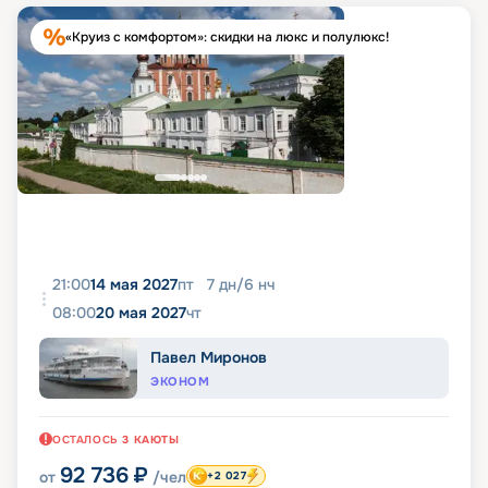
«Круиз с комфортом»: скидки на люкс и полулюкс!
21:00
14 мая 2027
пт
7
дн
/
6
нч
08:00
20 мая 2027
чт
Павел Миронов
ЭКОНОМ
ОСТАЛОСЬ
3
КАЮТЫ
92 736
₽
от
/чел
+2 027