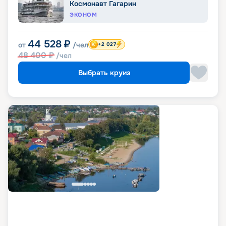
Космонавт Гагарин
ЭКОНОМ
44 528
₽
от
/чел
+2 027
48 400
₽
/чел
Выбрать круиз