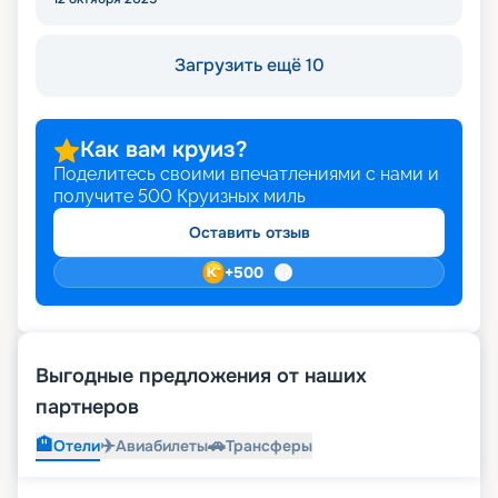
Загрузить ещё 10
Как вам круиз?
Поделитесь своими впечатлениями с нами и
получите
500
Круизных миль
Оставить отзыв
+
500
Выгодные предложения от наших
партнеров
🏨
✈️
🚗
Отели
Авиабилеты
Трансферы