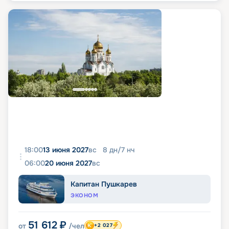
18:00
13 июня 2027
вс
8
дн
/
7
нч
06:00
20 июня 2027
вс
Капитан Пушкарев
ЭКОНОМ
51 612
₽
от
/чел
+2 027