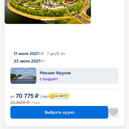
17 июля 2027
сб
7
дн
/
6
нч
23 июля 2027
пт
Михаил Фрунзе
СТАНДАРТ
70 775
₽
от
/чел
+2 027
74 500
₽
/чел
Выбрать круиз