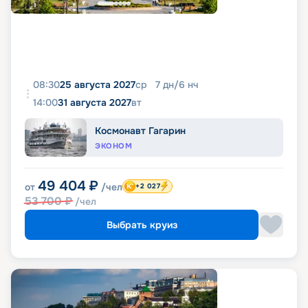
08:30
25 августа 2027
ср
7
дн
/
6
нч
14:00
31 августа 2027
вт
Космонавт Гагарин
ЭКОНОМ
49 404
₽
от
/чел
+2 027
53 700
₽
/чел
Выбрать круиз