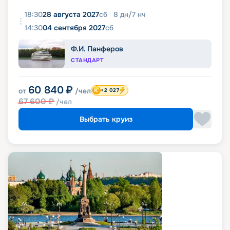
18:30
28 августа 2027
сб
8
дн
/
7
нч
14:30
04 сентября 2027
сб
Ф.И. Панферов
СТАНДАРТ
60 840
₽
от
/чел
+2 027
67 600
₽
/чел
Выбрать круиз