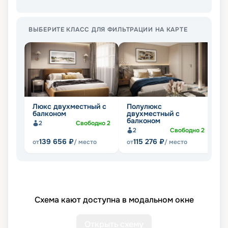
ВЫБЕРИТЕ КЛАСС ДЛЯ ФИЛЬТРАЦИИ НА КАРТЕ
Люкс двухместный с
Полулюкс
Д
балконом
двухместный с
о
балконом
2
Свободно
2
2
Свободно
2
139 656
₽
115 276
₽
от
/ место
от
/ место
от
Схема кают доступна в модальном окне
Открыть схему