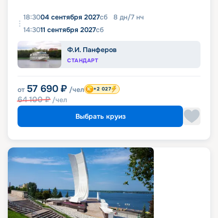
18:30
04 сентября 2027
сб
8
дн
/
7
нч
14:30
11 сентября 2027
сб
Ф.И. Панферов
СТАНДАРТ
57 690
₽
от
/чел
+2 027
64 100
₽
/чел
Выбрать круиз