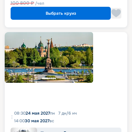
100 800
₽
/чел
Выбрать круиз
08:30
24 мая 2027
пн
7
дн
/
6
нч
14:00
30 мая 2027
вс