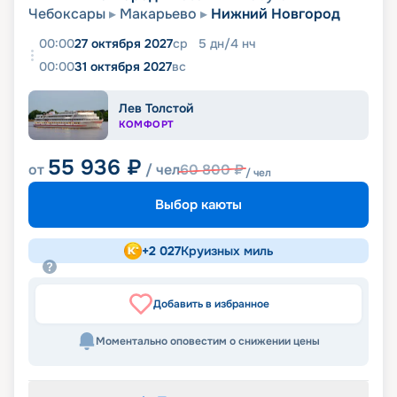
Чебоксары
Макарьево
Нижний Новгород
00:00
27 октября 2027
ср
5
дн
/
4
нч
00:00
31 октября 2027
вс
Лев Толстой
КОМФОРТ
55 936
₽
от
/ чел
60 800
₽
/ чел
Выбор каюты
+
2 027
Круизных миль
Добавить в избранное
Моментально оповестим о снижении цены