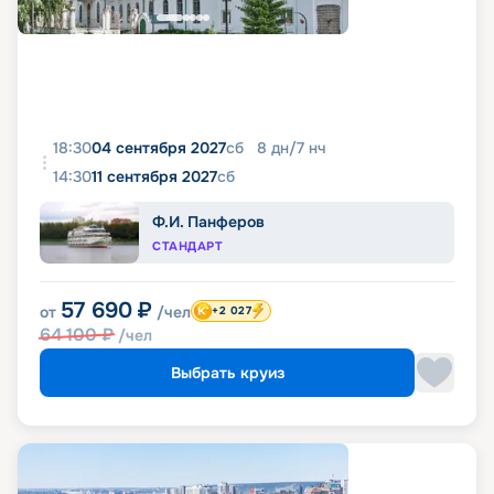
18:30
04 сентября 2027
сб
8
дн
/
7
нч
14:30
11 сентября 2027
сб
Ф.И. Панферов
СТАНДАРТ
57 690
₽
от
/чел
+2 027
64 100
₽
/чел
Выбрать круиз