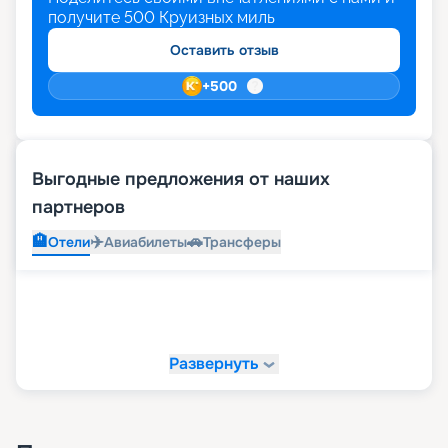
получите
500
Круизных миль
Оставить отзыв
+
500
Выгодные предложения от наших
партнеров
🏨
✈️
🚗
Отели
Авиабилеты
Трансферы
Развернуть