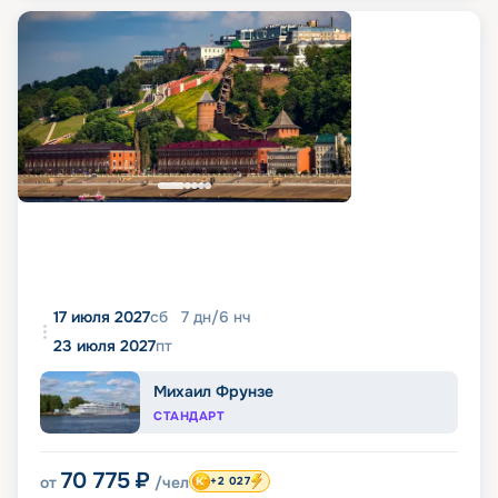
17 июля 2027
сб
7
дн
/
6
нч
23 июля 2027
пт
Михаил Фрунзе
СТАНДАРТ
70 775
₽
от
/чел
+2 027