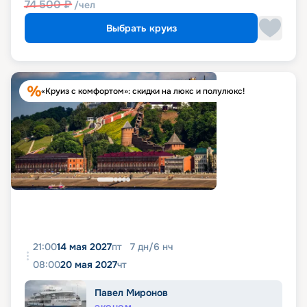
74 500
₽
/чел
Выбрать круиз
«Круиз с комфортом»: скидки на люкс и полулюкс!
21:00
14 мая 2027
пт
7
дн
/
6
нч
08:00
20 мая 2027
чт
Павел Миронов