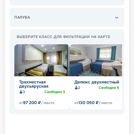
ПАЛУБА
ВЫБЕРИТЕ КЛАСС ДЛЯ ФИЛЬТРАЦИИ НА КАРТЕ
Трехместная
Делюкс двухместный
Л
двухъярусная
ч
2
Свободно
6
3
Свободно
3
97 200
₽
130 050
₽
от
/ место
от
/ место
от