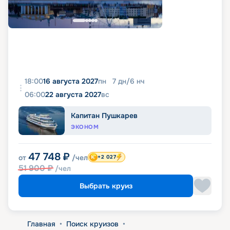
18:00
16 августа 2027
пн
7
дн
/
6
нч
06:00
22 августа 2027
вс
Капитан Пушкарев
ЭКОНОМ
47 748
₽
от
/чел
+2 027
51 900
₽
/чел
Выбрать круиз
Главная
•
Поиск круизов
•