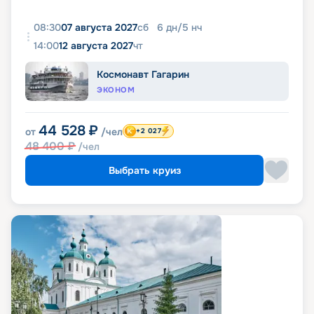
08:30
07 августа 2027
сб
6
дн
/
5
нч
14:00
12 августа 2027
чт
Космонавт Гагарин
ЭКОНОМ
44 528
₽
от
/чел
+2 027
48 400
₽
/чел
Выбрать круиз