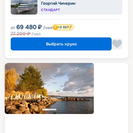
Георгий Чичерин
СТАНДАРТ
69 480
₽
от
/чел
+2 027
77 200
₽
/чел
Выбрать круиз