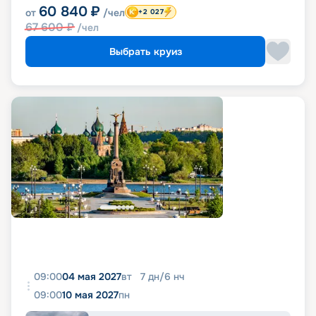
60 840
₽
от
/чел
+2 027
67 600
₽
/чел
Выбрать круиз
09:00
04 мая 2027
вт
7
дн
/
6
нч
09:00
10 мая 2027
пн