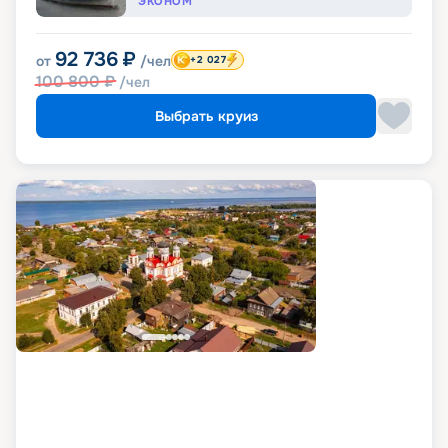
ЭКОНОМ
92 736
₽
от
/чел
+2 027
100 800
₽
/чел
Выбрать круиз