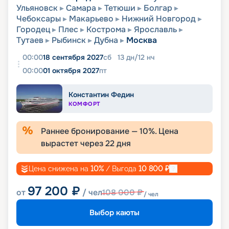
Ульяновск
Самара
Тетюши
Болгар
Чебоксары
Макарьево
Нижний Новгород
Городец
Плес
Кострома
Ярославль
Тутаев
Рыбинск
Дубна
Москва
00:00
18 сентября 2027
сб
13
дн
/
12
нч
00:00
01 октября 2027
пт
Константин Федин
КОМФОРТ
Раннее бронирование —
10
%. Цена
вырастет через
22
дня
Цена снижена на
10
%
/ Выгода
10 800
₽
97 200
₽
от
/ чел
108 000
₽
/ чел
Выбор каюты