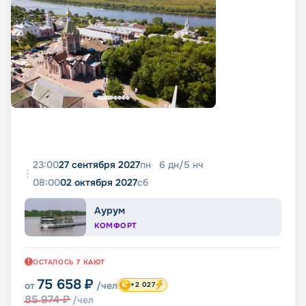
23:00
27 сентября 2027
пн
6
дн
/
5
нч
08:00
02 октября 2027
сб
Аурум
КОМФОРТ
ОСТАЛОСЬ
7
КАЮТ
75 658
₽
от
/чел
+2 027
85 974
₽
/чел