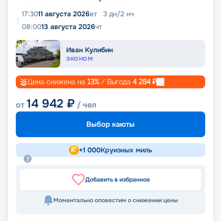
17:30
11 августа 2026
вт
3
дн
/
2
нч
08:00
13 августа 2026
чт
Иван Кулибин
ЭКОНОМ
Цена снижена на
13
%
/ Выгода
4 284
₽
14 942
₽
от
/ чел
Выбор каюты
+
1 000
Круизных миль
Добавить в избранное
Моментально оповестим о снижении цены