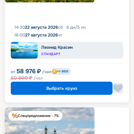
14:30
22 августа 2026
сб
6
дн
/
5
нч
18:00
27 августа 2026
чт
Леонид Красин
СТАНДАРТ
58 976
₽
от
/чел
+1 000
60 800
₽
/чел
Выбрать круиз
Спецпредложение - 7%