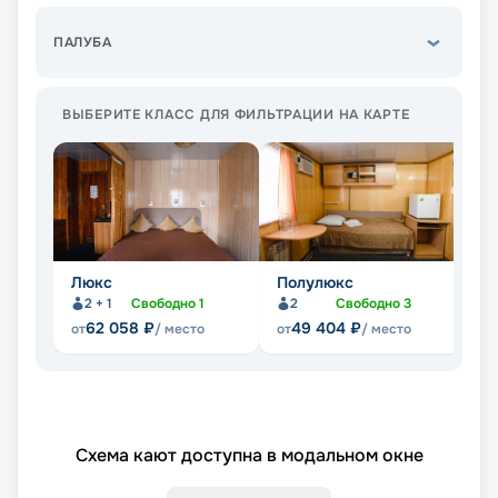
ПАЛУБА
ВЫБЕРИТЕ КЛАСС ДЛЯ ФИЛЬТРАЦИИ НА КАРТЕ
Люкс
Полулюкс
С
2 + 1
Свободно
1
2
Свободно
3
62 058
₽
49 404
₽
от
/ место
от
/ место
от
Схема кают доступна в модальном окне