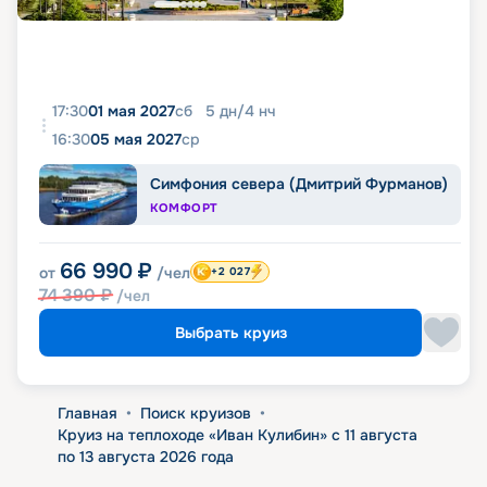
17:30
01 мая 2027
сб
5
дн
/
4
нч
16:30
05 мая 2027
ср
Симфония севера (Дмитрий Фурманов)
КОМФОРТ
66 990
₽
от
/чел
+2 027
74 390
₽
/чел
Выбрать круиз
Главная
•
Поиск круизов
•
Круиз на теплоходе «Иван Кулибин» с 11 августа
по 13 августа 2026 года