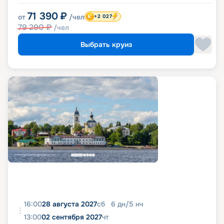
71 390
₽
от
/чел
+2 027
79 290
₽
/чел
Выбрать круиз
16:00
28 августа 2027
сб
6
дн
/
5
нч
13:00
02 сентября 2027
чт