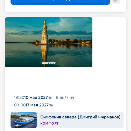
19:30
10 мая 2027
пн
8
дн
/
7
нч
09:00
17 мая 2027
пн
Симфония севера (Дмитрий Фурманов)
КОМФОРТ