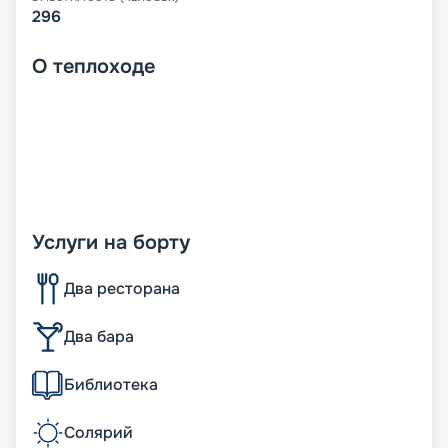
296
О
теплоходе
Услуги на борту
Два ресторана
Два бара
Библиотека
Солярий