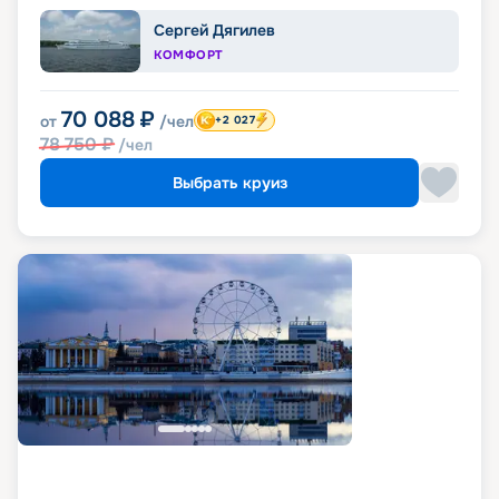
Сергей Дягилев
КОМФОРТ
70 088
₽
от
/чел
+2 027
78 750
₽
/чел
Выбрать круиз