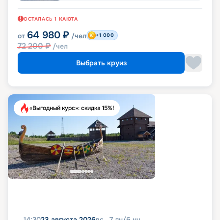
ОСТАЛАСЬ
1
КАЮТА
64 980
₽
от
/чел
+1 000
72 200
₽
/чел
Выбрать круиз
«Выгодный курс»: скидка 15%!
14:30
23 августа 2026
вс
7
дн
/
6
нч