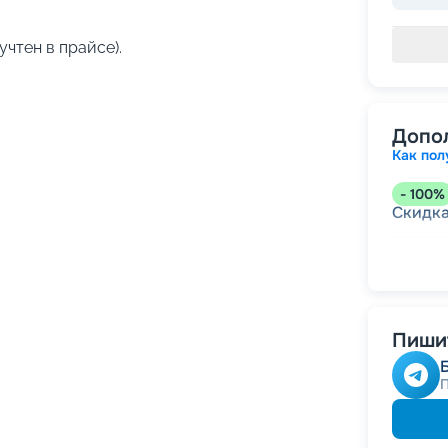
учтен в прайсе).
Допо
Как пол
-
100
%
Скидк
-
5
%
о
Скидк
Пишит