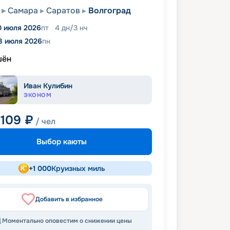
Самара
Саратов
Волгоград
0 июля 2026
пт
4
дн
/
3
нч
3 июля 2026
пн
шён
Иван Кулибин
ЭКОНОМ
 109
₽
/ чел
Выбор каюты
+
1 000
Круизных миль
Добавить в избранное
Моментально оповестим о снижении цены