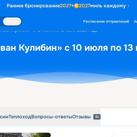
Раннее бронирование
2027
+
2027
миль каждому
рсии
Теплоход
Вопросы-ответы
Отзывы
43
Яхты
Расписание отправлений
А
«Иван Кулибин» с 10 июля по 13 июля 2026 года
ван Кулибин» с 10 июля по 13
рсии
Теплоход
Вопросы-ответы
Отзывы
43