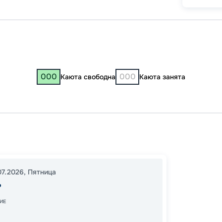
000
000
Каюта свободна
Каюта занята
Казань
17:30
1
07.2026
,
Пятница
12:00
1
ь
Завер
ИЕ