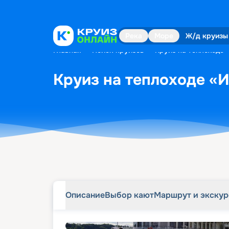
Описание
Выбор кают
Маршрут и экску
Река
Море
Ж/д круизы
Главная
•
Поиск круизов
•
Круиз на теплоходе 
Круиз на теплоходе «И
Описание
Выбор кают
Маршрут и экску