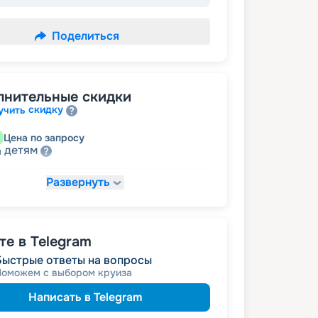
Поделиться
лнительные скидки
скидку
учить
Цена по запросу
детям
а
Развернуть
21 954
₽
/ турист
т
пенсионерам
а
е в Telegram
Быстрые ответы на вопросы
Поможем с выбором круиза
Написать в Telegram