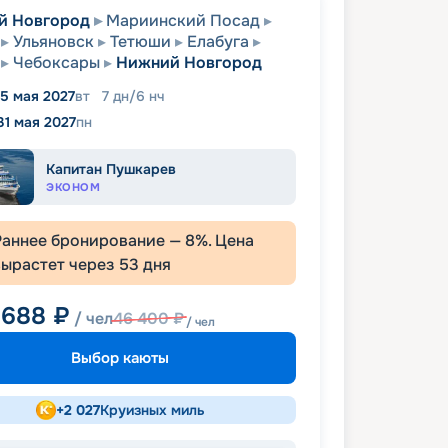
й Новгород
Мариинский Посад
Ульяновск
Тетюши
Елабуга
Чебоксары
Нижний Новгород
5 мая 2027
вт
7
дн
/
6
нч
31 мая 2027
пн
Капитан Пушкарев
ЭКОНОМ
Раннее бронирование —
8
%. Цена
вырастет через
53
дня
 688
₽
/ чел
46 400
₽
/ чел
Выбор каюты
+
2 027
Круизных миль