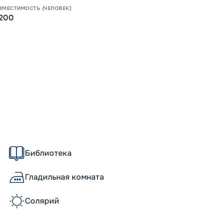
ВМЕСТИМОСТЬ (ЧЕЛОВЕК)
Допо
200
Как пол
-
15
%
Скидк
-
5
%
о
Скидк
Пишит
Библиотека
Гладильная комната
Солярий