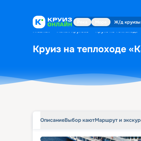
Описание
Выбор кают
Маршрут и экску
Река
Море
Ж/д круизы
Главная
•
Поиск круизов
•
Круиз на теплоходе 
Круиз на теплоходе «К
Описание
Выбор кают
Маршрут и экску