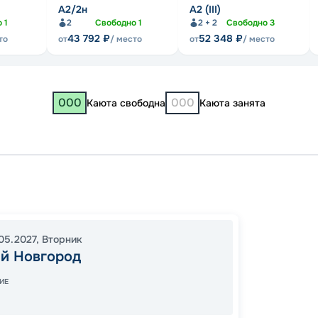
А2/2н
А2 (III)
о
1
2
Свободно
1
2 + 2
Свободно
3
43 792
₽
52 348
₽
то
от
/ место
от
/ место
000
000
Каюта свободна
Каюта занята
Нижни
Казань
Казань
05.2027
,
Вторник
18:00
2
й Новгород
06:00
ИЕ