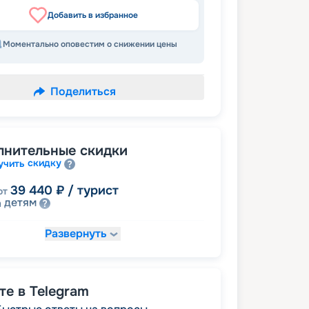
Добавить в избранное
Моментально оповестим о снижении цены
Поделиться
лнительные скидки
скидку
учить
39 440
₽
/ турист
от
детям
а
Развернуть
44 080
₽
/ турист
т
пенсионерам
а
е в Telegram