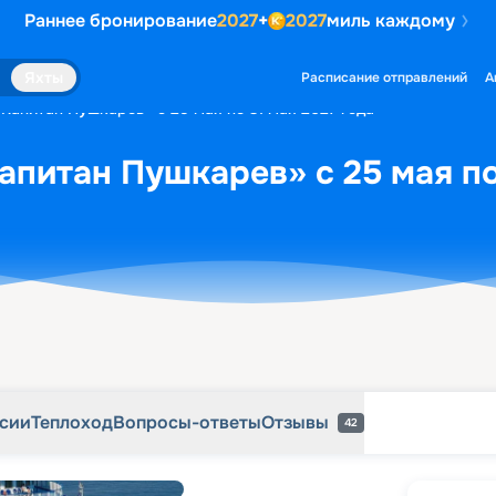
Раннее бронирование
2027
+
2027
миль каждому
рсии
Теплоход
Вопросы-ответы
Отзывы
42
Яхты
Расписание отправлений
А
«Капитан Пушкарев» с 25 мая по 31 мая 2027 года
апитан Пушкарев» с 25 мая по
рсии
Теплоход
Вопросы-ответы
Отзывы
42