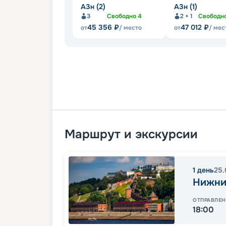
А3н (2)
А3н (1)
3
Свободно
4
2 + 1
Свободн
45 356
₽
47 012
₽
от
/ место
от
/ мес
Маршрут и экскурсии
1
день
25.
Нижни
ОТПРАВЛЕН
18:00