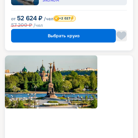
ЭКОНОМ
52 624
₽
от
/чел
+2 027
57 200
₽
/чел
Выбрать круиз