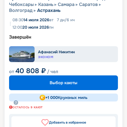
Чебоксары
Казань
Самара
Саратов
Волгоград
Астрахань
08:30
14 июля 2026
вт
7
дн
/
6
нч
12:00
20 июля 2026
пн
Завершён
Афанасий Никитин
ЭКОНОМ
40 808
₽
от
/ чел
Выбор каюты
+
1 000
Круизных миль
ОСТАЛОСЬ
9
КАЮТ
Добавить в избранное