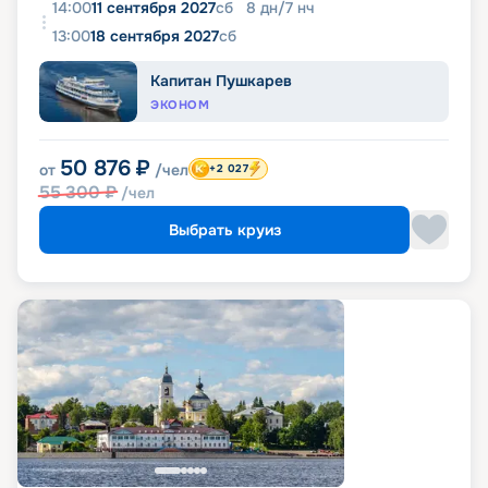
14:00
11 сентября 2027
сб
8
дн
/
7
нч
13:00
18 сентября 2027
сб
Капитан Пушкарев
ЭКОНОМ
50 876
₽
от
/чел
+2 027
55 300
₽
/чел
Выбрать круиз