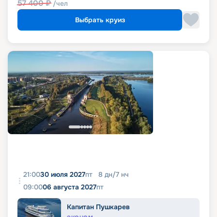
57 400
₽
/чел
Выбрать круиз
21:00
30 июля 2027
пт
8
дн
/
7
нч
09:00
06 августа 2027
пт
Капитан Пушкарев