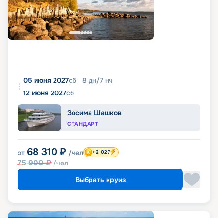
05 июня 2027
сб
8
дн
/
7
нч
12 июня 2027
сб
Зосима Шашков
СТАНДАРТ
68 310
₽
от
/чел
+2 027
75 900
₽
/чел
Выбрать круиз