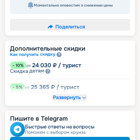
Моментально оповестим о снижении цены
Поделиться
Дополнительные скидки
скидку
Как получить
24 030
₽
/ турист
-
10
%
от
детям
Скидка
25 365
₽
/ турист
-
5
%
от
пенсионерам
Скидка
Развернуть
26 700
₽
/ турист
-
0
%
от
размещение
Неполное
Пишите в Telegram
Быстрые ответы на вопросы
Поможем с выбором круиза