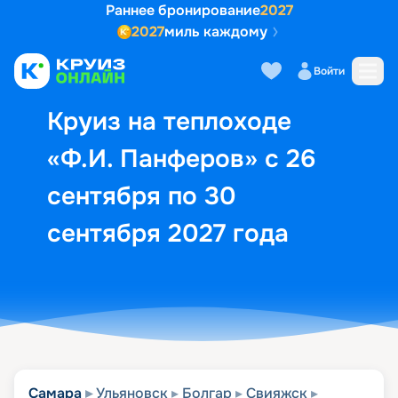
Раннее бронирование
2027
2027
миль каждому
Описание
Выбор кают
Маршрут и экск
Войти
Круиз на теплоходе
«Ф.И. Панферов» с 26
сентября по 30
сентября 2027 года
Самара
Ульяновск
Болгар
Свияжск