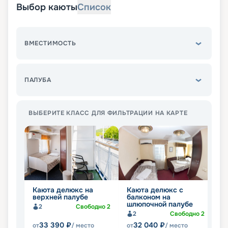
Выбор каюты
Список
ВМЕСТИМОСТЬ
ПАЛУБА
ВЫБЕРИТЕ КЛАСС ДЛЯ ФИЛЬТРАЦИИ НА КАРТЕ
Каюта делюкс на
Каюта делюкс с
П
верхней палубе
балконом на
н
шлюпочной палубе
2
Свободно
2
2
Свободно
2
33 390
₽
32 040
₽
от
/ место
от
/ место
от