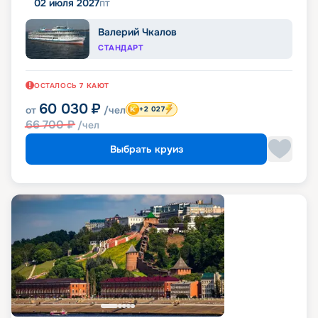
02 июля 2027
пт
Валерий Чкалов
СТАНДАРТ
ОСТАЛОСЬ
7
КАЮТ
60 030
₽
от
/чел
+2 027
66 700
₽
/чел
Выбрать круиз