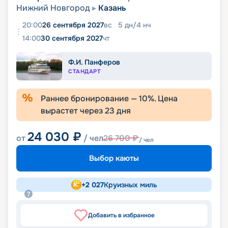
Нижний Новгород
Казань
20:00
26 сентября 2027
вс
5
дн
/
4
нч
14:00
30 сентября 2027
чт
Ф.И. Панферов
СТАНДАРТ
Раннее бронирование —
10
%. Цена
вырастет через
23
дня
24 030
₽
от
/ чел
26 700
₽
/ чел
Выбор каюты
+
2 027
Круизных миль
Добавить в избранное