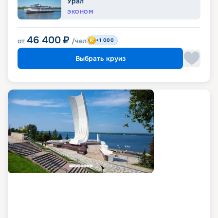
Урал
ЭКОНОМ
46 400
₽
от
/чел
+1 000
Выбрать круиз