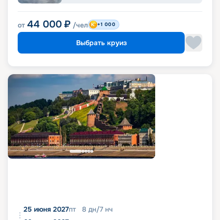
44 000
₽
от
/чел
+1 000
Выбрать круиз
25 июня 2027
пт
8
дн
/
7
нч