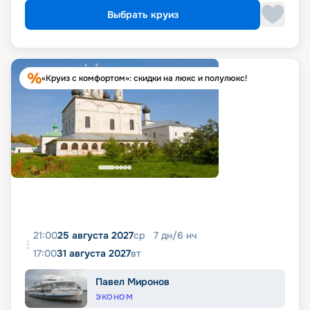
Выбрать круиз
«Круиз с комфортом»: скидки на люкс и полулюкс!
21:00
25 августа 2027
ср
7
дн
/
6
нч
17:00
31 августа 2027
вт
Павел Миронов
ЭКОНОМ