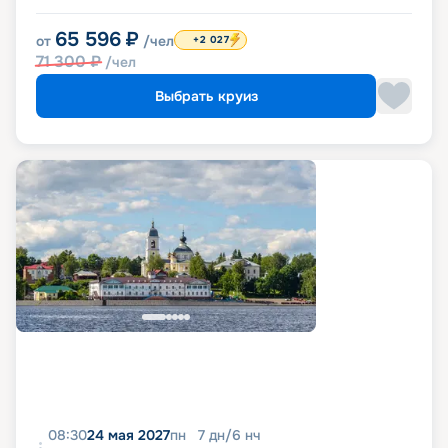
65 596
₽
от
/чел
+2 027
71 300
₽
/чел
Выбрать круиз
08:30
24 мая 2027
пн
7
дн
/
6
нч