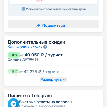
Моментально оповестим о снижении цены
Поделиться
Дополнительные скидки
скидку
Как получить
40 050
₽
/ турист
-
10
%
от
детям
Скидка
42 275
₽
/ турист
-
5
%
от
пенсионерам
Скидка
Развернуть
44 500
₽
/ турист
-
0
%
от
размещение
Неполное
Пишите в Telegram
Быстрые ответы на вопросы
Поможем с выбором круиза