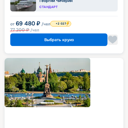
Георгий Чичерин
СТАНДАРТ
69 480
₽
от
/чел
+2 027
77 200
₽
/чел
Выбрать круиз