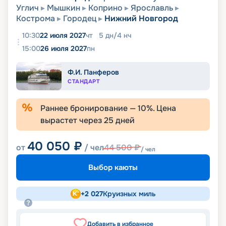
Углич
Мышкин
Коприно
Ярославль
Кострома
Городец
Нижний Новгород
10:30
22 июля 2027
чт
5
дн
/
4
нч
15:00
26 июля 2027
пн
Ф.И. Панферов
СТАНДАРТ
Раннее бронирование —
10
%. Цена
вырастет через
25
дней
40 050
₽
от
/ чел
44 500
₽
/ чел
Выбор каюты
+
2 027
Круизных миль
Добавить в избранное