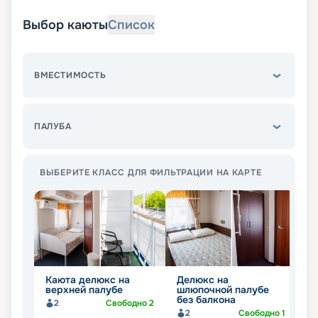
Выбор каюты
Список
ВМЕСТИМОСТЬ
ПАЛУБА
ВЫБЕРИТЕ КЛАСС ДЛЯ ФИЛЬТРАЦИИ НА КАРТЕ
Каюта делюкс на
Делюкс на
К
верхней палубе
шлюпочной палубе
б
без балкона
ш
2
Свободно
2
2
Свободно
1