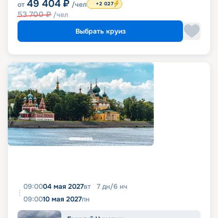
49 404
₽
от
/чел
+2 027
53 700
₽
/чел
Выбрать круиз
09:00
04 мая 2027
вт
7
дн
/
6
нч
09:00
10 мая 2027
пн