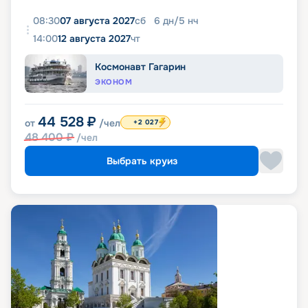
08:30
07 августа 2027
сб
6
дн
/
5
нч
14:00
12 августа 2027
чт
Космонавт Гагарин
ЭКОНОМ
44 528
₽
от
/чел
+2 027
48 400
₽
/чел
Выбрать круиз