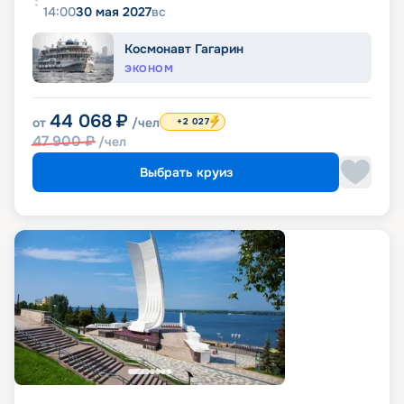
14:00
30 мая 2027
вс
Космонавт Гагарин
ЭКОНОМ
44 068
₽
от
/чел
+2 027
47 900
₽
/чел
Выбрать круиз