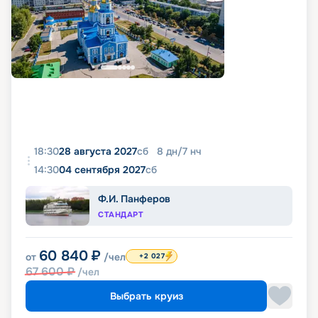
18:30
28 августа 2027
сб
8
дн
/
7
нч
14:30
04 сентября 2027
сб
Ф.И. Панферов
СТАНДАРТ
60 840
₽
от
/чел
+2 027
67 600
₽
/чел
Выбрать круиз