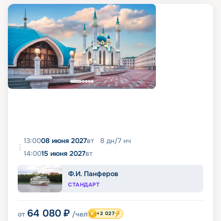
13:00
08 июня 2027
вт
8
дн
/
7
нч
14:00
15 июня 2027
вт
Ф.И. Панферов
СТАНДАРТ
64 080
₽
от
/чел
+2 027