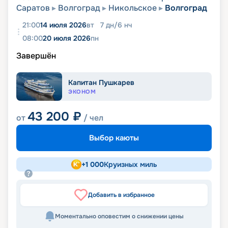
Саратов
Волгоград
Никольское
Волгоград
21:00
14 июля 2026
вт
7
дн
/
6
нч
08:00
20 июля 2026
пн
Завершён
Капитан Пушкарев
ЭКОНОМ
43 200
₽
от
/ чел
Выбор каюты
+
1 000
Круизных миль
Добавить в избранное
Моментально оповестим о снижении цены