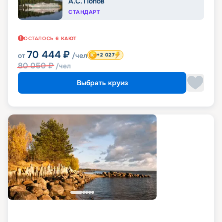
А.С. Попов
СТАНДАРТ
ОСТАЛОСЬ
6
КАЮТ
70 444
₽
от
/чел
+2 027
80 050
₽
/чел
Выбрать круиз