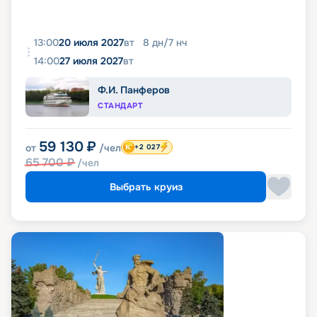
13:00
20 июля 2027
вт
8
дн
/
7
нч
14:00
27 июля 2027
вт
Ф.И. Панферов
СТАНДАРТ
59 130
₽
от
/чел
+2 027
65 700
₽
/чел
Выбрать круиз