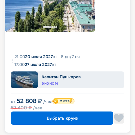
21:00
20 июля 2027
вт
8
дн
/
7
нч
17:00
27 июля 2027
вт
Капитан Пушкарев
ЭКОНОМ
52 808
₽
от
/чел
+2 027
57 400
₽
/чел
Выбрать круиз