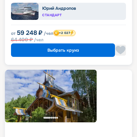
Юрий Андропов
СТАНДАРТ
59 248
₽
от
/чел
+2 027
64 400
₽
/чел
Выбрать круиз