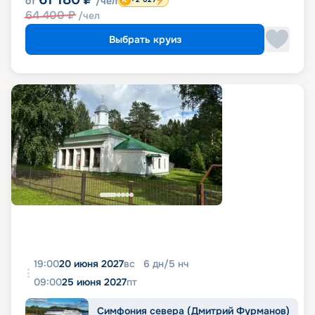
от
/чел
64 400
₽
/чел
Выбрать круиз
19:00
20 июня 2027
вс
6
дн
/
5
нч
09:00
25 июня 2027
пт
Симфония севера (Дмитрий Фурманов)