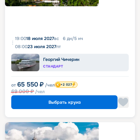
19:00
18 июля 2027
вс
6
дн
/
5
нч
08:00
23 июля 2027
пт
Георгий Чичерин
СТАНДАРТ
65 550
₽
от
/чел
+2 027
69 000
₽
/чел
Выбрать круиз