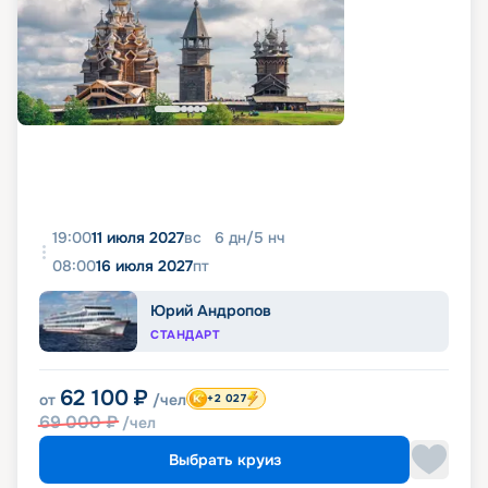
19:00
11 июля 2027
вс
6
дн
/
5
нч
08:00
16 июля 2027
пт
Юрий Андропов
СТАНДАРТ
62 100
₽
от
/чел
+2 027
69 000
₽
/чел
Выбрать круиз