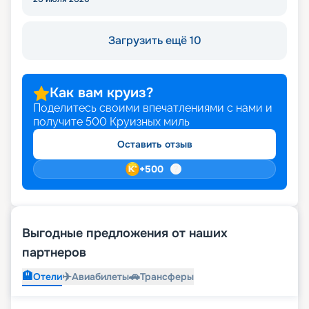
Загрузить ещё 10
Как вам круиз?
Поделитесь своими впечатлениями с нами и
получите
500
Круизных миль
Оставить отзыв
+
500
Выгодные предложения от наших
партнеров
🏨
✈️
🚗
Отели
Авиабилеты
Трансферы