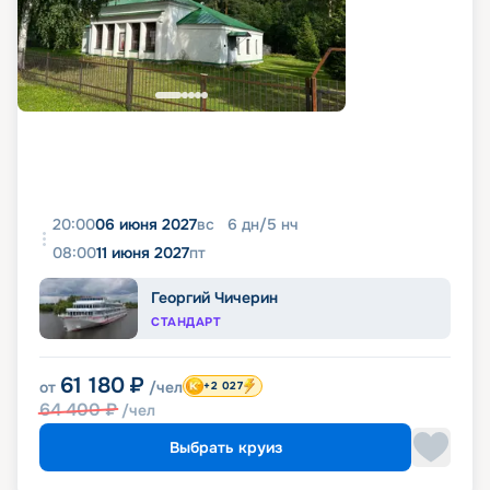
20:00
06 июня 2027
вс
6
дн
/
5
нч
08:00
11 июня 2027
пт
Георгий Чичерин
СТАНДАРТ
61 180
₽
от
/чел
+2 027
64 400
₽
/чел
Выбрать круиз