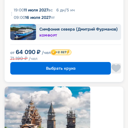
19:00
11 июля 2027
вс
6
дн
/
5
нч
09:00
16 июля 2027
пт
Симфония севера (Дмитрий Фурманов)
КОМФОРТ
64 090
₽
от
/чел
+2 027
71 190
₽
/чел
Выбрать круиз