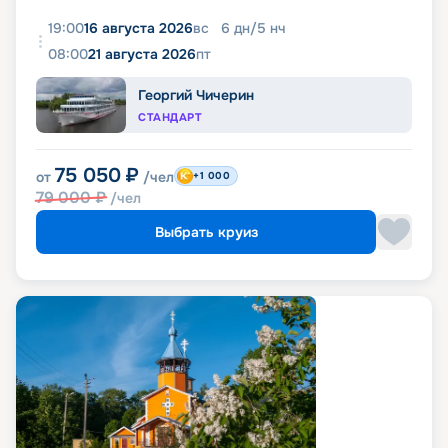
19:00
16 августа 2026
вс
6
дн
/
5
нч
08:00
21 августа 2026
пт
Георгий Чичерин
СТАНДАРТ
75 050
₽
от
/чел
+1 000
79 000
₽
/чел
Выбрать круиз