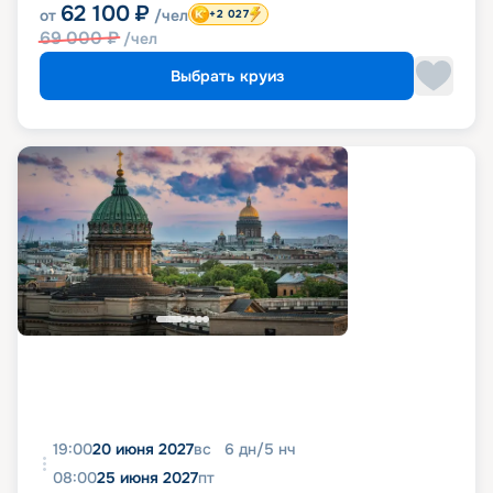
62 100
₽
от
/чел
+2 027
69 000
₽
/чел
Выбрать круиз
19:00
20 июня 2027
вс
6
дн
/
5
нч
08:00
25 июня 2027
пт