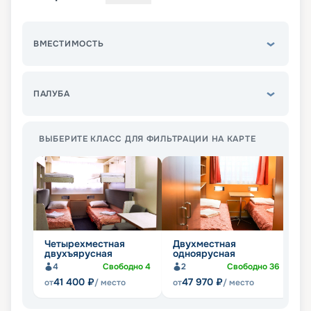
ВМЕСТИМОСТЬ
ПАЛУБА
ВЫБЕРИТЕ КЛАСС ДЛЯ ФИЛЬТРАЦИИ НА КАРТЕ
Четырехместная
Двухместная
О
двухъярусная
одноярусная
4
Свободно
4
2
Свободно
36
41 400
₽
47 970
₽
от
/ место
от
/ место
от