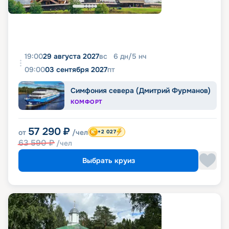
19:00
29 августа 2027
вс
6
дн
/
5
нч
09:00
03 сентября 2027
пт
Симфония севера (Дмитрий Фурманов)
КОМФОРТ
57 290
₽
от
/чел
+2 027
63 590
₽
/чел
Выбрать круиз