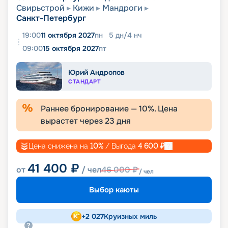
Свирьстрой
Кижи
Мандроги
Санкт-Петербург
19:00
11 октября 2027
пн
5
дн
/
4
нч
09:00
15 октября 2027
пт
Юрий Андропов
СТАНДАРТ
Раннее бронирование —
10
%. Цена
вырастет через
23
дня
Цена снижена на
10
%
/ Выгода
4 600
₽
41 400
₽
от
/ чел
46 000
₽
/ чел
Выбор каюты
+
2 027
Круизных миль