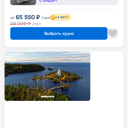
СТАНДАРТ
65 550
₽
от
/чел
+2 027
69 000
₽
/чел
Выбрать круиз