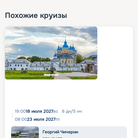
Похожие круизы
19:00
18 июля 2027
вс
6
дн
/
5
нч
08:00
23 июля 2027
пт
Георгий Чичерин