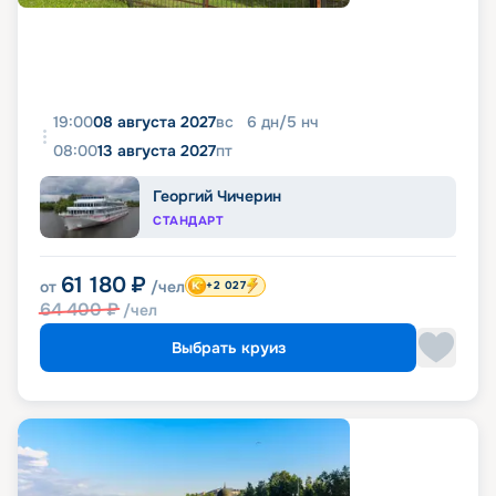
19:00
08 августа 2027
вс
6
дн
/
5
нч
08:00
13 августа 2027
пт
Георгий Чичерин
СТАНДАРТ
61 180
₽
от
/чел
+2 027
64 400
₽
/чел
Выбрать круиз