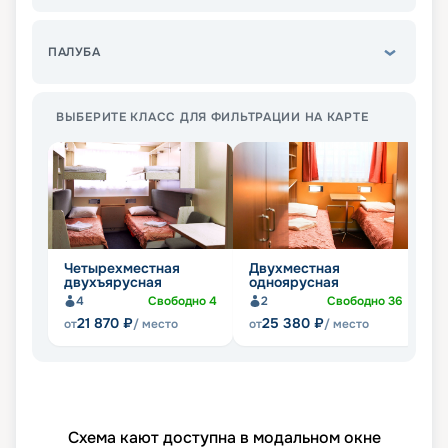
ПАЛУБА
ВЫБЕРИТЕ КЛАСС ДЛЯ ФИЛЬТРАЦИИ НА КАРТЕ
Четырехместная
Двухместная
О
двухъярусная
одноярусная
4
Свободно
4
2
Свободно
36
21 870
₽
25 380
₽
от
/ место
от
/ место
от
Схема кают доступна в модальном окне