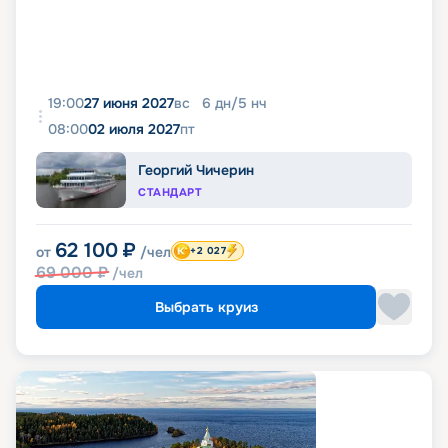
19:00
27 июня 2027
вс
6
дн
/
5
нч
08:00
02 июля 2027
пт
Георгий Чичерин
СТАНДАРТ
62 100
₽
от
/чел
+2 027
69 000
₽
/чел
Выбрать круиз