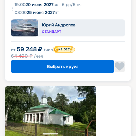
19:00
20 июня 2027
вс
6
дн
/
5
нч
08:00
25 июня 2027
пт
Юрий Андропов
СТАНДАРТ
59 248
₽
от
/чел
+2 027
64 400
₽
/чел
Выбрать круиз