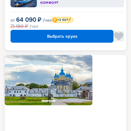
КОМФОРТ
64 090
₽
от
/чел
+2 027
71 190
₽
/чел
Выбрать круиз