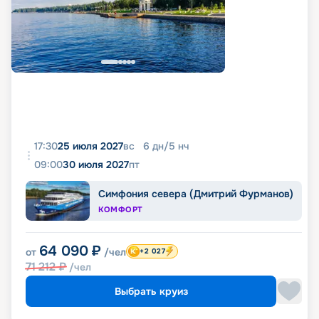
17:30
25 июля 2027
вс
6
дн
/
5
нч
09:00
30 июля 2027
пт
Симфония севера (Дмитрий Фурманов)
КОМФОРТ
64 090
₽
от
/чел
+2 027
71 212
₽
/чел
Выбрать круиз