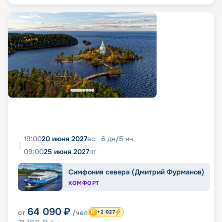
19:00
20 июня 2027
вс
6
дн
/
5
нч
09:00
25 июня 2027
пт
Симфония севера (Дмитрий Фурманов)
КОМФОРТ
64 090
₽
от
/чел
+2 027