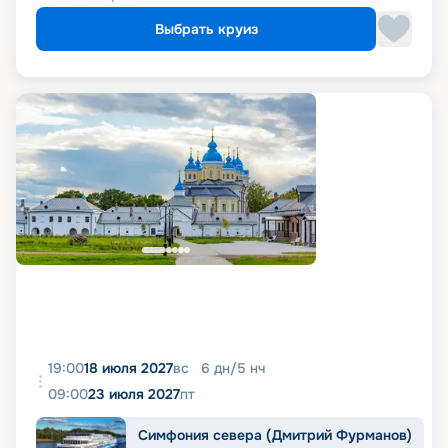
Выбрать круиз
19:00
18 июля 2027
вс
6
дн
/
5
нч
09:00
23 июля 2027
пт
Симфония севера (Дмитрий Фурманов)