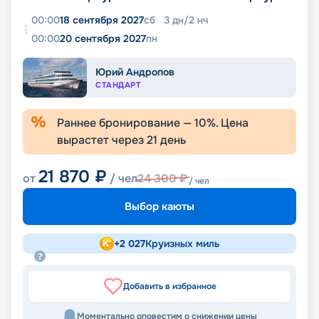
00:00
18 сентября 2027
сб
3
дн
/
2
нч
00:00
20 сентября 2027
пн
Юрий Андропов
СТАНДАРТ
Раннее бронирование —
10
%. Цена
вырастет через
21
день
21 870
₽
от
/ чел
24 300
₽
/ чел
Выбор каюты
+
2 027
Круизных миль
Добавить в избранное
Моментально оповестим о снижении цены