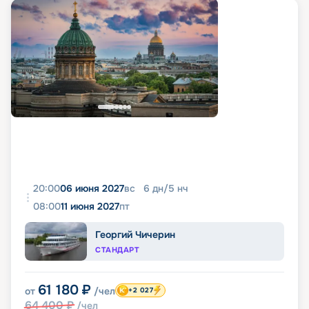
20:00
06 июня 2027
вс
6
дн
/
5
нч
08:00
11 июня 2027
пт
Георгий Чичерин
СТАНДАРТ
61 180
₽
от
/чел
+2 027
64 400
₽
/чел