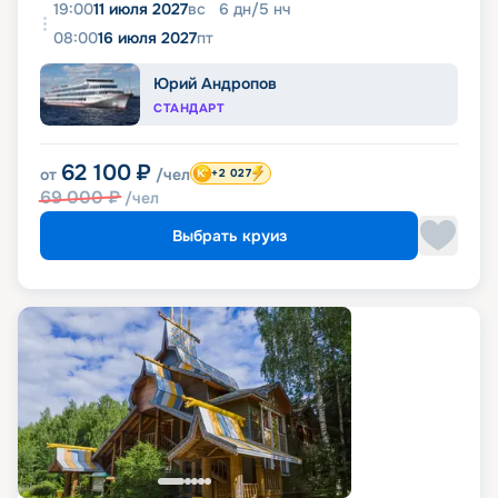
19:00
11 июля 2027
вс
6
дн
/
5
нч
08:00
16 июля 2027
пт
Юрий Андропов
СТАНДАРТ
62 100
₽
от
/чел
+2 027
69 000
₽
/чел
Выбрать круиз