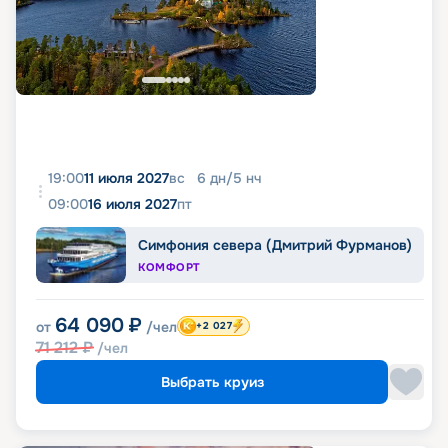
19:00
11 июля 2027
вс
6
дн
/
5
нч
09:00
16 июля 2027
пт
Симфония севера (Дмитрий Фурманов)
КОМФОРТ
64 090
₽
от
/чел
+2 027
71 212
₽
/чел
Выбрать круиз