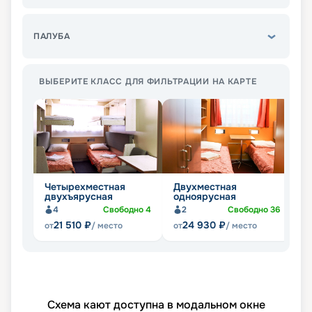
ПАЛУБА
ВЫБЕРИТЕ КЛАСС ДЛЯ ФИЛЬТРАЦИИ НА КАРТЕ
Четырехместная
Двухместная
О
двухъярусная
одноярусная
4
Свободно
4
2
Свободно
36
21 510
₽
24 930
₽
от
/ место
от
/ место
от
Схема кают доступна в модальном окне