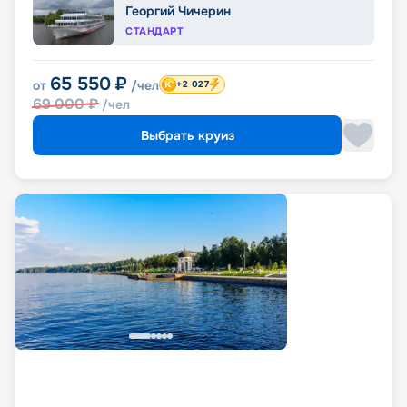
Георгий Чичерин
СТАНДАРТ
65 550
₽
от
/чел
+2 027
69 000
₽
/чел
Выбрать круиз