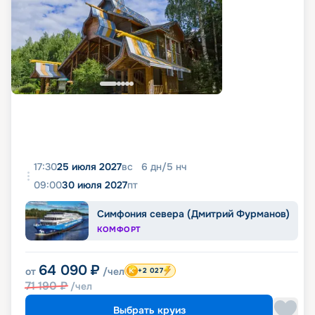
17:30
25 июля 2027
вс
6
дн
/
5
нч
09:00
30 июля 2027
пт
Симфония севера (Дмитрий Фурманов)
КОМФОРТ
64 090
₽
от
/чел
+2 027
71 190
₽
/чел
Выбрать круиз