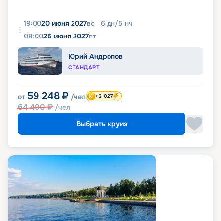
19:00
20 июня 2027
вс
6
дн
/
5
нч
08:00
25 июня 2027
пт
Юрий Андропов
СТАНДАРТ
59 248
₽
от
/чел
+2 027
64 400
₽
/чел
Выбрать круиз