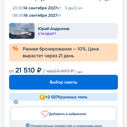
20:00
14 сентября 2027
вт
3
дн
/
2
нч
08:00
16 сентября 2027
чт
Юрий Андропов
СТАНДАРТ
Раннее бронирование —
10
%. Цена
вырастет через
21
день
21 510
₽
от
/ чел
23 900
₽
/ чел
Выбор каюты
+
2 027
Круизных миль
Добавить в избранное
Моментально оповестим о снижении цены