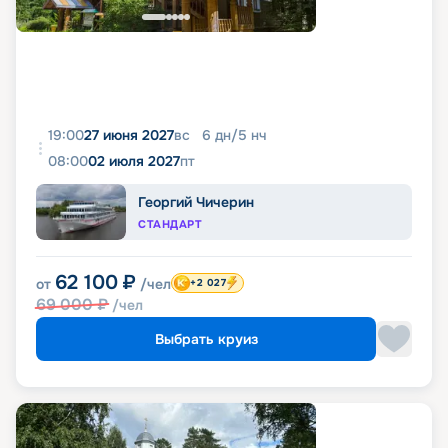
19:00
27 июня 2027
вс
6
дн
/
5
нч
08:00
02 июля 2027
пт
Георгий Чичерин
СТАНДАРТ
62 100
₽
от
/чел
+2 027
69 000
₽
/чел
Выбрать круиз