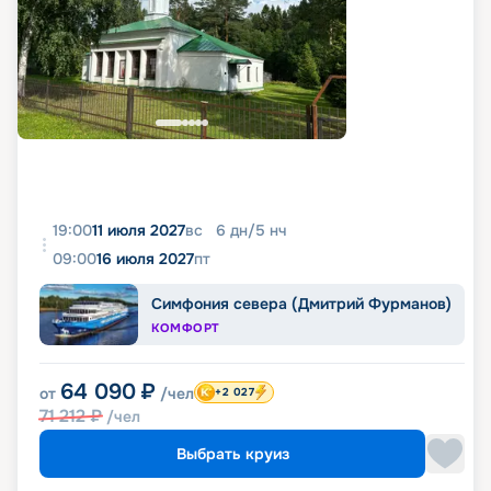
19:00
11 июля 2027
вс
6
дн
/
5
нч
09:00
16 июля 2027
пт
Симфония севера (Дмитрий Фурманов)
КОМФОРТ
64 090
₽
от
/чел
+2 027
71 212
₽
/чел
Выбрать круиз