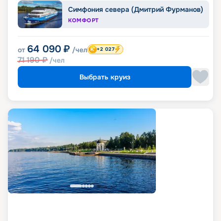
Симфония севера (Дмитрий Фурманов)
КОМФОРТ
64 090
₽
от
/чел
+2 027
71 190
₽
/чел
Выбрать круиз