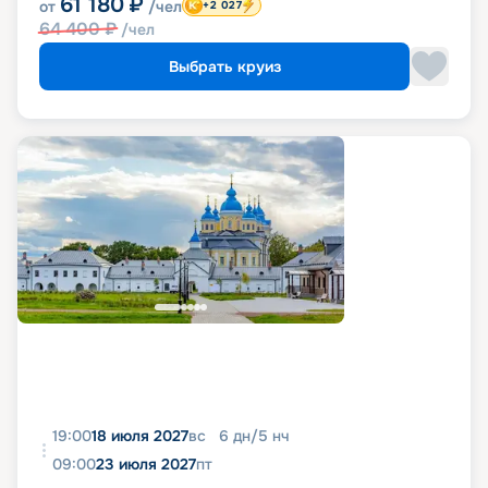
61 180
₽
от
/чел
+2 027
64 400
₽
/чел
Выбрать круиз
19:00
18 июля 2027
вс
6
дн
/
5
нч
09:00
23 июля 2027
пт