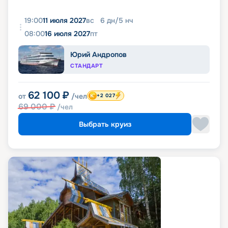
19:00
11 июля 2027
вс
6
дн
/
5
нч
08:00
16 июля 2027
пт
Юрий Андропов
СТАНДАРТ
62 100
₽
от
/чел
+2 027
69 000
₽
/чел
Выбрать круиз