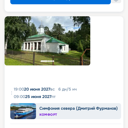
19:00
20 июня 2027
вс
6
дн
/
5
нч
09:00
25 июня 2027
пт
Симфония севера (Дмитрий Фурманов)
КОМФОРТ