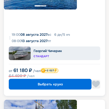
19:00
08 августа 2027
вс
6
дн
/
5
нч
08:00
13 августа 2027
пт
Георгий Чичерин
СТАНДАРТ
61 180
₽
от
/чел
+2 027
64 400
₽
/чел
Выбрать круиз