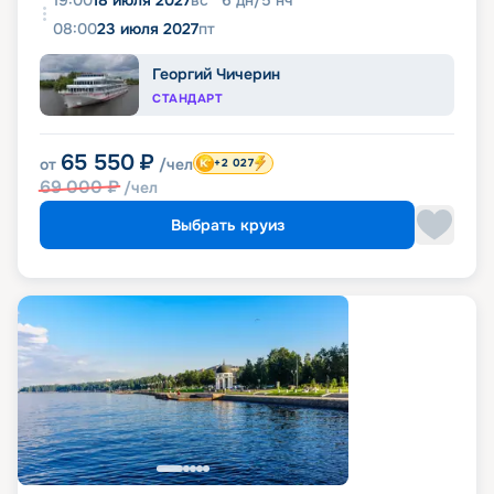
08:00
23 июля 2027
пт
Георгий Чичерин
СТАНДАРТ
65 550
₽
от
/чел
+2 027
69 000
₽
/чел
Выбрать круиз