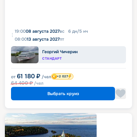
19:00
08 августа 2027
вс
6
дн
/
5
нч
08:00
13 августа 2027
пт
Георгий Чичерин
СТАНДАРТ
61 180
₽
от
/чел
+2 027
64 400
₽
/чел
Выбрать круиз