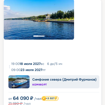
19:00
18 июля 2027
вс
6
дн
/
5
нч
09:00
23 июля 2027
пт
Симфония севера (Дмитрий Фурманов)
КОМФОРТ
64 090
₽
от
/чел
+2 027
71 190
₽
/чел