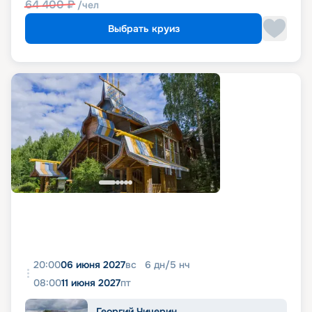
64 400
₽
/чел
Выбрать круиз
20:00
06 июня 2027
вс
6
дн
/
5
нч
08:00
11 июня 2027
пт
Георгий Чичерин