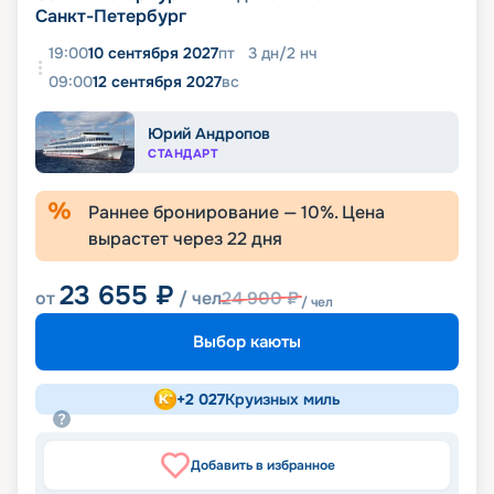
Санкт-Петербург
19:00
10 сентября 2027
пт
3
дн
/
2
нч
09:00
12 сентября 2027
вс
Юрий Андропов
СТАНДАРТ
Раннее бронирование —
10
%. Цена
вырастет через
22
дня
23 655
₽
от
/ чел
24 900
₽
/ чел
Выбор каюты
+
2 027
Круизных миль
Добавить в избранное