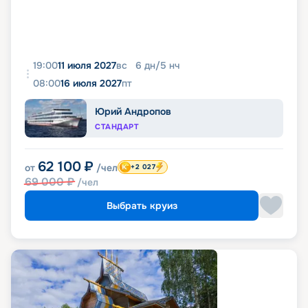
19:00
11 июля 2027
вс
6
дн
/
5
нч
08:00
16 июля 2027
пт
Юрий Андропов
СТАНДАРТ
62 100
₽
от
/чел
+2 027
69 000
₽
/чел
Выбрать круиз