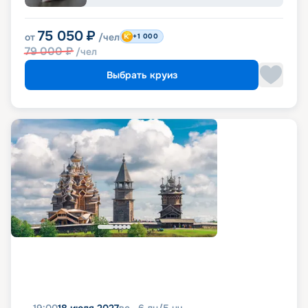
75 050
₽
от
/чел
+1 000
79 000
₽
/чел
Выбрать круиз
19:00
18 июля 2027
вс
6
дн
/
5
нч