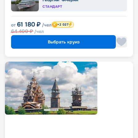
СТАНДАРТ
61 180
₽
от
/чел
+2 027
64 400
₽
/чел
Выбрать круиз