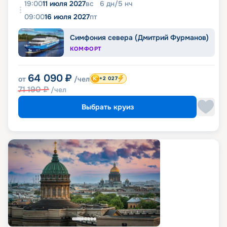
19:00
11 июля 2027
вс
6
дн
/
5
нч
09:00
16 июля 2027
пт
Симфония севера (Дмитрий Фурманов)
КОМФОРТ
64 090
₽
от
/чел
+2 027
71 190
₽
/чел
Выбрать круиз