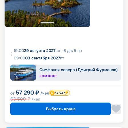
19:00
29 августа 2027
вс
6
дн
/
5
нч
09:00
03 сентября 2027
пт
Симфония севера (Дмитрий Фурманов)
КОМФОРТ
57 290
₽
от
/чел
+2 027
63 590
₽
/чел
Выбрать круиз