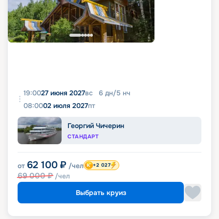
19:00
27 июня 2027
вс
6
дн
/
5
нч
08:00
02 июля 2027
пт
Георгий Чичерин
СТАНДАРТ
62 100
₽
от
/чел
+2 027
69 000
₽
/чел
Выбрать круиз