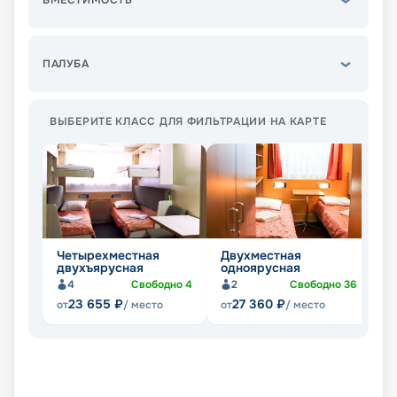
ВМЕСТИМОСТЬ
ПАЛУБА
ВЫБЕРИТЕ КЛАСС ДЛЯ ФИЛЬТРАЦИИ НА КАРТЕ
Четырехместная
Двухместная
О
двухъярусная
одноярусная
4
Свободно
4
2
Свободно
36
23 655
₽
27 360
₽
от
/ место
от
/ место
от