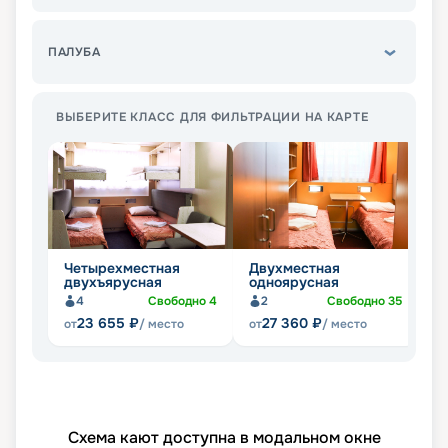
ПАЛУБА
ВЫБЕРИТЕ КЛАСС ДЛЯ ФИЛЬТРАЦИИ НА КАРТЕ
Четырехместная
Двухместная
О
двухъярусная
одноярусная
4
Свободно
4
2
Свободно
35
23 655
₽
27 360
₽
от
/ место
от
/ место
от
Схема кают доступна в модальном окне