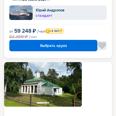
Юрий Андропов
СТАНДАРТ
59 248
₽
от
/чел
+2 027
64 400
₽
/чел
Выбрать круиз