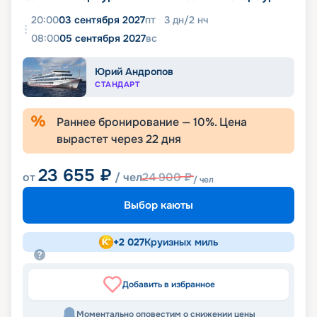
20:00
03 сентября 2027
пт
3
дн
/
2
нч
08:00
05 сентября 2027
вс
Юрий Андропов
СТАНДАРТ
Раннее бронирование —
10
%. Цена
вырастет через
22
дня
23 655
₽
от
/ чел
24 900
₽
/ чел
Выбор каюты
+
2 027
Круизных миль
Добавить в избранное
Моментально оповестим о снижении цены