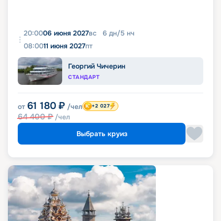
20:00
06 июня 2027
вс
6
дн
/
5
нч
08:00
11 июня 2027
пт
Георгий Чичерин
СТАНДАРТ
61 180
₽
от
/чел
+2 027
64 400
₽
/чел
Выбрать круиз