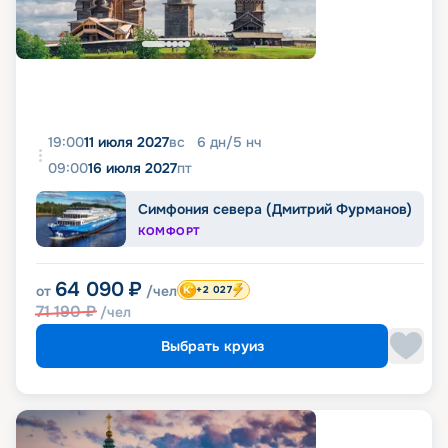
19:00
11 июля 2027
вс
6
дн
/
5
нч
09:00
16 июля 2027
пт
Симфония севера (Дмитрий Фурманов)
КОМФОРТ
64 090
₽
от
/чел
+2 027
71 190
₽
/чел
Выбрать круиз