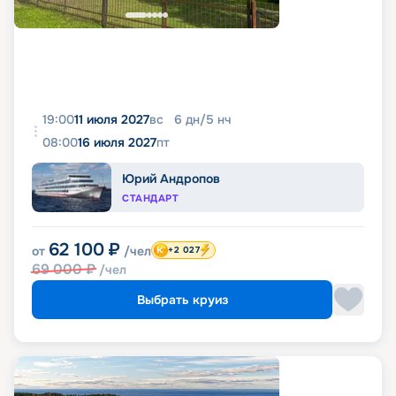
19:00
11 июля 2027
вс
6
дн
/
5
нч
08:00
16 июля 2027
пт
Юрий Андропов
СТАНДАРТ
62 100
₽
от
/чел
+2 027
69 000
₽
/чел
Выбрать круиз