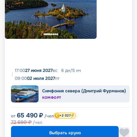
17:00
27 июня 2027
вс
6
дн
/
5
нч
09:00
02 июля 2027
пт
Симфония севера (Дмитрий Фурманов)
КОМФОРТ
65 490
₽
от
/чел
+2 027
72 690
₽
/чел
Выбрать круиз