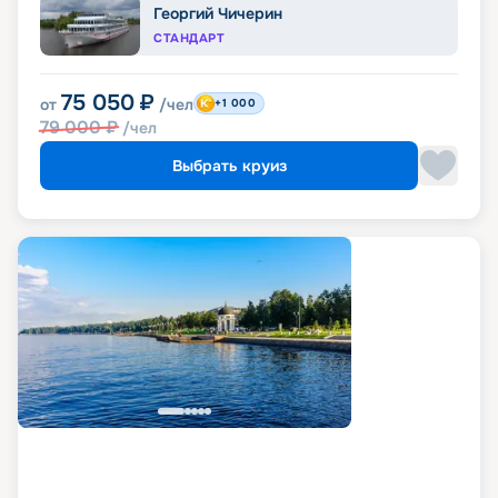
Георгий Чичерин
СТАНДАРТ
75 050
₽
от
/чел
+1 000
79 000
₽
/чел
Выбрать круиз