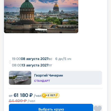
19:00
08 августа 2027
вс
6
дн
/
5
нч
08:00
13 августа 2027
пт
Георгий Чичерин
СТАНДАРТ
61 180
₽
от
/чел
+2 027
64 400
₽
/чел
Выбрать круиз