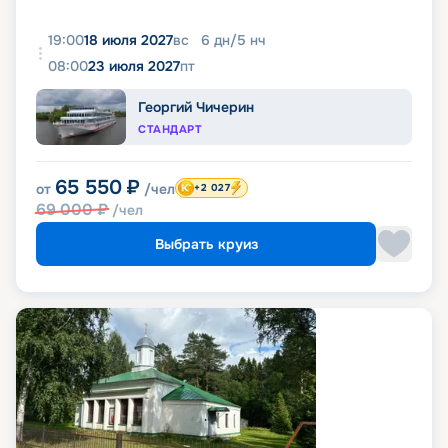
19:00
18 июля 2027
вс
6
дн
/
5
нч
08:00
23 июля 2027
пт
Георгий Чичерин
СТАНДАРТ
65 550
₽
от
/чел
+2 027
69 000
₽
/чел
Выбрать круиз