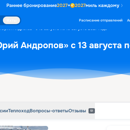
Раннее бронирование
2027
+
2027
миль каждому
рсии
Теплоход
Вопросы-ответы
Отзывы
51
Яхты
Расписание отправлений
А
Юрий Андропов» с 13 августа по 16 августа 2027 года
рий Андропов» с 13 августа по
рсии
Теплоход
Вопросы-ответы
Отзывы
51