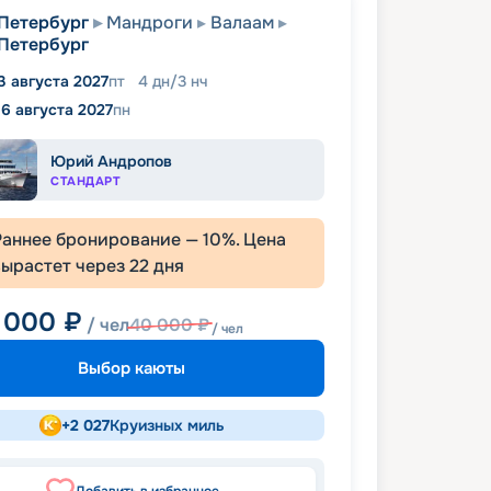
Петербург
Мандроги
Валаам
Петербург
3 августа 2027
пт
4
дн
/
3
нч
16 августа 2027
пн
Юрий Андропов
СТАНДАРТ
Раннее бронирование —
10
%. Цена
вырастет через
22
дня
 000
₽
/ чел
40 000
₽
/ чел
Выбор каюты
+
2 027
Круизных миль