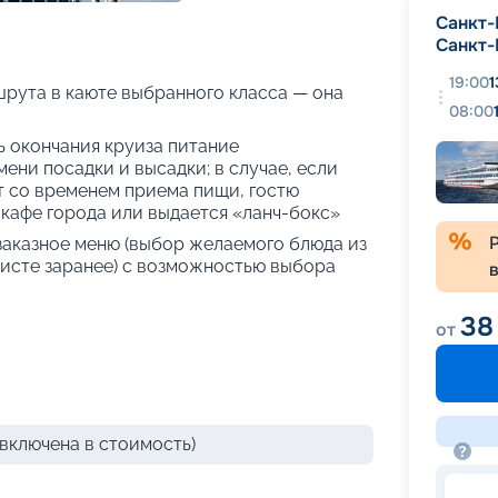
+
31
фотографий
Санкт-
Санкт-
19:00
1
рута в каюте выбранного класса — она
08:00
нь окончания круиза питание
ени посадки и высадки; в случае, если
т со временем приема пищи, гостю
кафе города или выдается «ланч-бокс»
 заказное меню (выбор желаемого блюда из
исте заранее) с возможностью выбора
38
от
включена в стоимость)