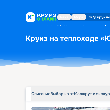
Описание
Выбор кают
Маршрут и экску
Река
Море
Ж/д круизы
Главная
•
Поиск круизов
•
Круиз на теплоходе «
Круиз на теплоходе «Ю
Описание
Выбор кают
Маршрут и экску