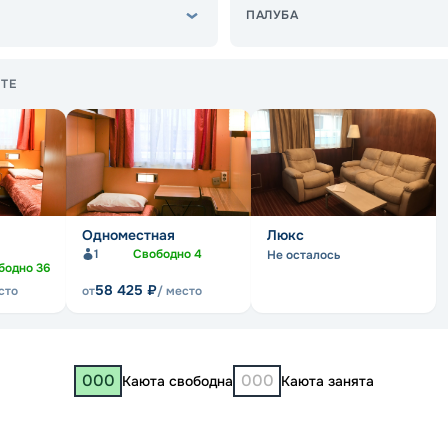
ПАЛУБА
ТЕ
Одноместная
Люкс
1
Свободно
4
Не осталось
бодно
36
58 425
₽
сто
от
/ место
000
000
Каюта свободна
Каюта занята