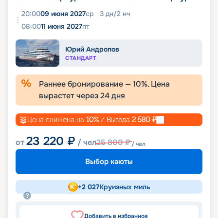
20:00
09 июня 2027
ср
3
дн
/
2
нч
08:00
11 июня 2027
пт
Юрий Андропов
СТАНДАРТ
Раннее бронирование —
10
%. Цена
вырастет через
24
дня
Цена снижена на
10
%
/ Выгода
2 580
₽
23 220
₽
от
/ чел
25 800
₽
/ чел
Выбор каюты
+
2 027
Круизных миль
Добавить в избранное