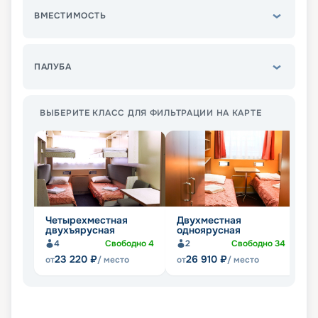
ВМЕСТИМОСТЬ
ПАЛУБА
ВЫБЕРИТЕ КЛАСС ДЛЯ ФИЛЬТРАЦИИ НА КАРТЕ
Четырехместная
Двухместная
О
двухъярусная
одноярусная
4
Свободно
4
2
Свободно
34
23 220
₽
26 910
₽
от
/ место
от
/ место
от