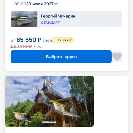
08:00
23 июля 2027
пт
Георгий Чичерин
СТАНДАРТ
65 550
₽
от
/чел
+2 027
69 000
₽
/чел
Выбрать круиз