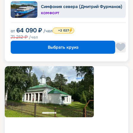
Симфония севера (Дмитрий Фурманов)
КОМФОРТ
64 090
₽
от
/чел
+2 027
71 212
₽
/чел
Выбрать круиз