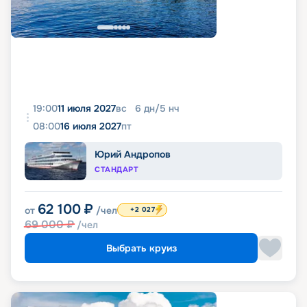
19:00
11 июля 2027
вс
6
дн
/
5
нч
08:00
16 июля 2027
пт
Юрий Андропов
СТАНДАРТ
62 100
₽
от
/чел
+2 027
69 000
₽
/чел
Выбрать круиз