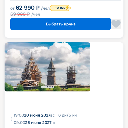
62 990
₽
от
/чел
+2 027
69 989
₽
/чел
Выбрать круиз
19:00
20 июня 2027
вс
6
дн
/
5
нч
09:00
25 июня 2027
пт