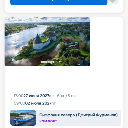
17:00
27 июня 2027
вс
6
дн
/
5
нч
09:00
02 июля 2027
пт
Симфония севера (Дмитрий Фурманов)
КОМФОРТ