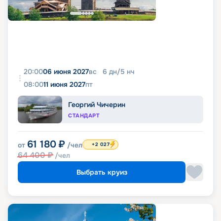
20:00
06 июня 2027
вс
6
дн
/
5
нч
08:00
11 июня 2027
пт
Георгий Чичерин
СТАНДАРТ
61 180
₽
от
/чел
+2 027
64 400
₽
/чел
Выбрать круиз