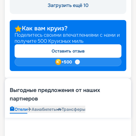
Загрузить ещё 10
Как вам круиз?
Поделитесь своими впечатлениями с нами и
получите
500
Круизных миль
Оставить отзыв
+
500
Выгодные предложения от наших
партнеров
🏨
✈️
🚗
Отели
Авиабилеты
Трансферы