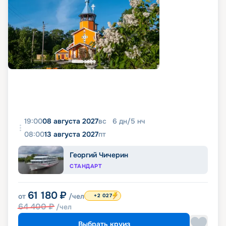
19:00
08 августа 2027
вс
6
дн
/
5
нч
08:00
13 августа 2027
пт
Георгий Чичерин
СТАНДАРТ
61 180
₽
от
/чел
+2 027
64 400
₽
/чел
Выбрать круиз