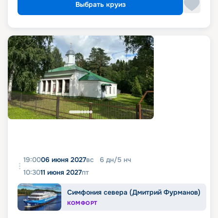
Выбрать круиз
19:00
06 июня 2027
вс
6
дн
/
5
нч
10:30
11 июня 2027
пт
Симфония севера (Дмитрий Фурманов)
КОМФОРТ