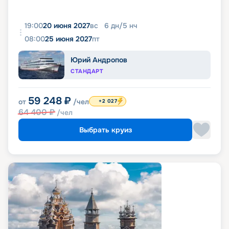
19:00
20 июня 2027
вс
6
дн
/
5
нч
08:00
25 июня 2027
пт
Юрий Андропов
СТАНДАРТ
59 248
₽
от
/чел
+2 027
64 400
₽
/чел
Выбрать круиз