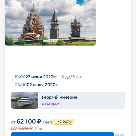
19:00
27 июня 2027
вс
6
дн
/
5
нч
08:00
02 июля 2027
пт
Георгий Чичерин
СТАНДАРТ
62 100
₽
от
/чел
+2 027
69 000
₽
/чел