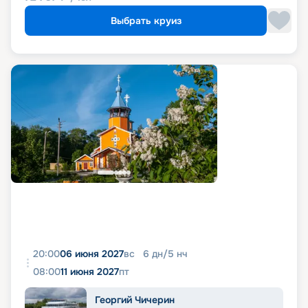
Выбрать круиз
20:00
06 июня 2027
вс
6
дн
/
5
нч
08:00
11 июня 2027
пт
Георгий Чичерин