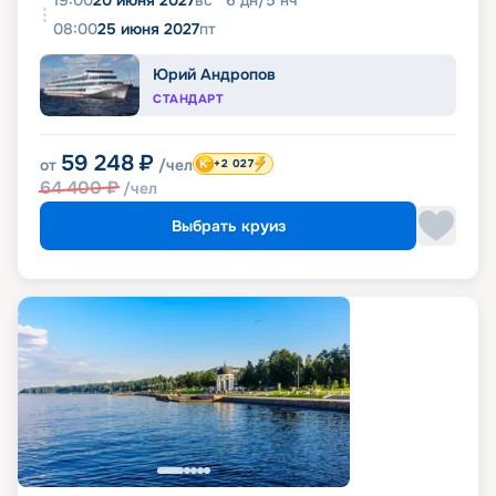
19:00
20 июня 2027
вс
6
дн
/
5
нч
08:00
25 июня 2027
пт
Юрий Андропов
СТАНДАРТ
59 248
₽
от
/чел
+2 027
64 400
₽
/чел
Выбрать круиз