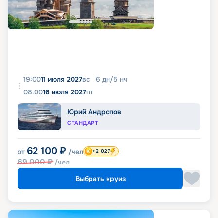
19:00
11 июля 2027
вс
6
дн
/
5
нч
08:00
16 июля 2027
пт
Юрий Андропов
СТАНДАРТ
62 100
₽
от
/чел
+2 027
69 000
₽
/чел
Выбрать круиз