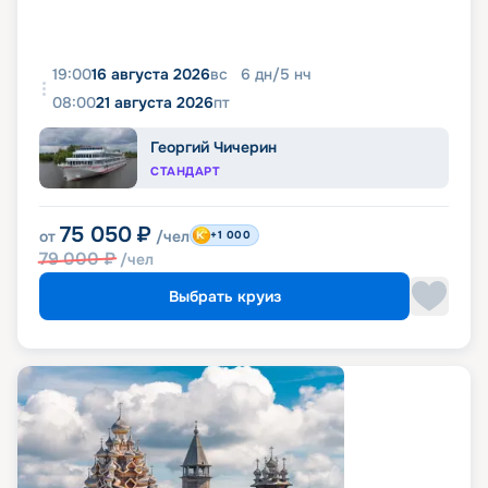
19:00
16 августа 2026
вс
6
дн
/
5
нч
08:00
21 августа 2026
пт
Георгий Чичерин
СТАНДАРТ
75 050
₽
от
/чел
+1 000
79 000
₽
/чел
Выбрать круиз