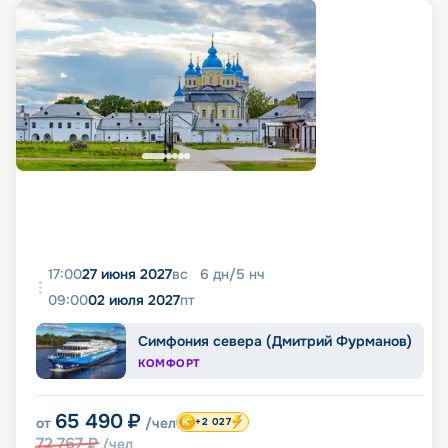
17:00
27 июня 2027
вс
6
дн
/
5
нч
09:00
02 июля 2027
пт
Симфония севера (Дмитрий Фурманов)
КОМФОРТ
65 490
₽
от
/чел
+2 027
72 767
₽
/чел