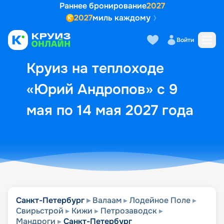
Раннее бронирование
2027
2027
миль каждому
Описание
Выбор кают
Маршрут и экск
Войти
Круиз на теплоходе
«Юрий Андропов» с 9
мая по 14 мая 2027 года
Санкт-Петербург
Валаам
Лодейное Поле
Свирьстрой
Кижи
Петрозаводск
Мандроги
Санкт-Петербург