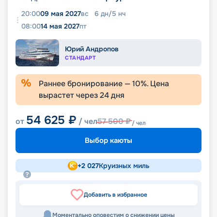
20:00
09 мая 2027
вс
6
дн
/
5
нч
08:00
14 мая 2027
пт
Юрий Андропов
СТАНДАРТ
Раннее бронирование —
10
%. Цена
вырастет через
24
дня
54 625
₽
от
/ чел
57 500
₽
/ чел
Выбор каюты
+
2 027
Круизных миль
Добавить в избранное
Моментально оповестим о снижении цены