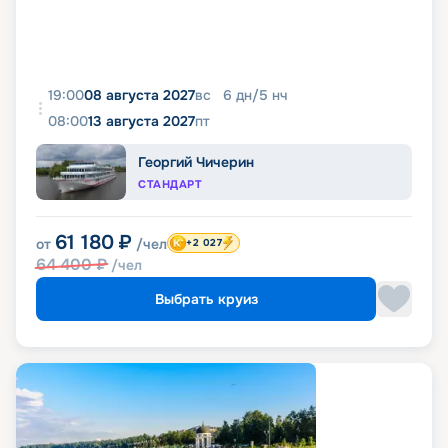
19:00
08 августа 2027
вс
6
дн
/
5
нч
08:00
13 августа 2027
пт
Георгий Чичерин
СТАНДАРТ
61 180
₽
от
/чел
+2 027
64 400
₽
/чел
Выбрать круиз