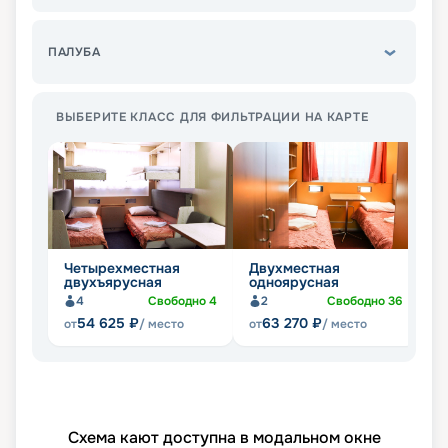
ПАЛУБА
ВЫБЕРИТЕ КЛАСС ДЛЯ ФИЛЬТРАЦИИ НА КАРТЕ
Четырехместная
Двухместная
Л
двухъярусная
одноярусная
Не
4
Свободно
4
2
Свободно
36
54 625
₽
63 270
₽
от
/ место
от
/ место
Схема кают доступна в модальном окне