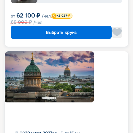
62 100
₽
от
/чел
+2 027
69 000
₽
/чел
Выбрать круиз