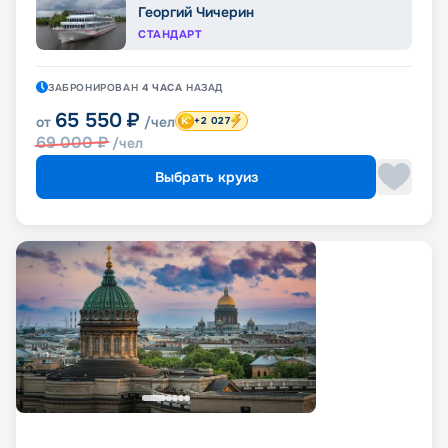
Георгий Чичерин
СТАНДАРТ
ЗАБРОНИРОВАН
4 ЧАСА
НАЗАД
65 550
₽
от
/чел
+2 027
69 000
₽
/чел
Выбрать круиз