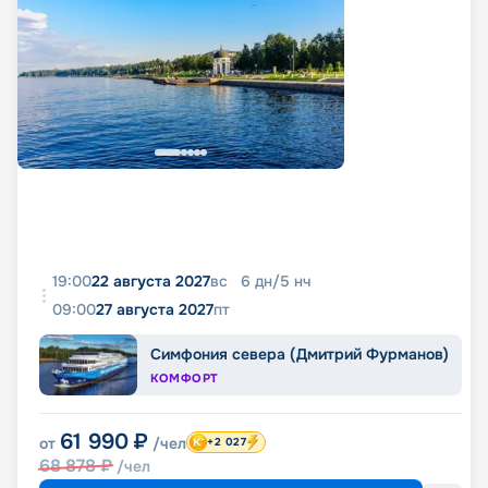
19:00
22 августа 2027
вс
6
дн
/
5
нч
09:00
27 августа 2027
пт
Симфония севера (Дмитрий Фурманов)
КОМФОРТ
61 990
₽
от
/чел
+2 027
68 878
₽
/чел