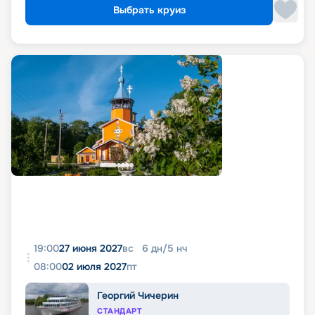
Выбрать круиз
19:00
27 июня 2027
вс
6
дн
/
5
нч
08:00
02 июля 2027
пт
Георгий Чичерин
СТАНДАРТ