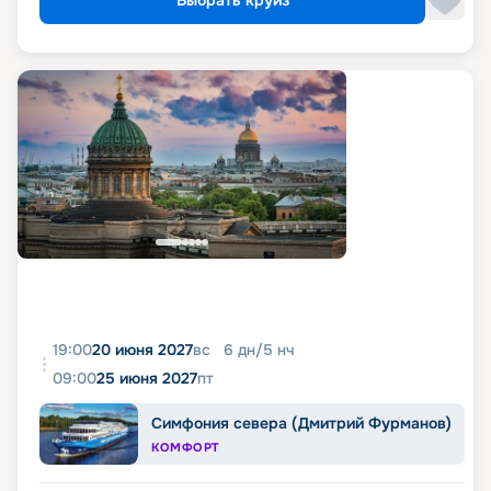
Выбрать круиз
19:00
20 июня 2027
вс
6
дн
/
5
нч
09:00
25 июня 2027
пт
Симфония севера (Дмитрий Фурманов)
КОМФОРТ