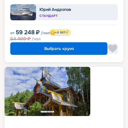
Юрий Андропов
СТАНДАРТ
59 248
₽
от
/чел
+2 027
64 400
₽
/чел
Выбрать круиз