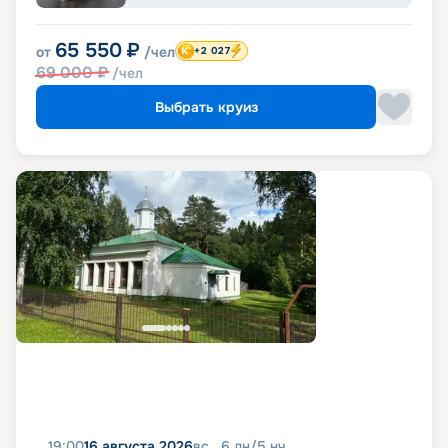
65 550
₽
от
/чел
+2 027
69 000
₽
/чел
Выбрать круиз
19:00
16 августа 2026
вс
6
дн
/
5
нч