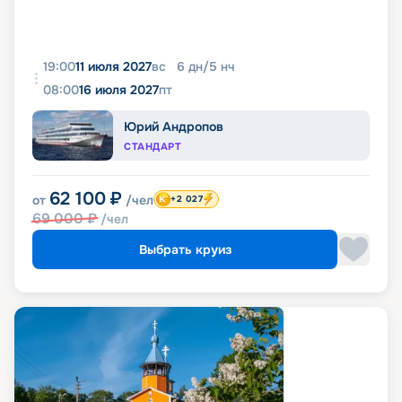
19:00
11 июля 2027
вс
6
дн
/
5
нч
08:00
16 июля 2027
пт
Юрий Андропов
СТАНДАРТ
62 100
₽
от
/чел
+2 027
69 000
₽
/чел
Выбрать круиз