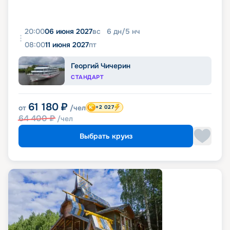
20:00
06 июня 2027
вс
6
дн
/
5
нч
08:00
11 июня 2027
пт
Георгий Чичерин
СТАНДАРТ
61 180
₽
от
/чел
+2 027
64 400
₽
/чел
Выбрать круиз