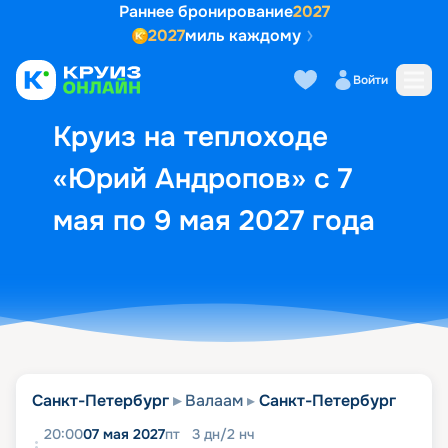
Раннее бронирование
2027
2027
миль каждому
Описание
Выбор кают
Маршрут и экск
Войти
Круиз на теплоходе
«Юрий Андропов» с 7
мая по 9 мая 2027 года
Санкт-Петербург
Валаам
Санкт-Петербург
20:00
07 мая 2027
пт
3
дн
/
2
нч