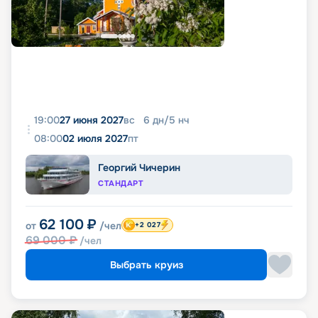
19:00
27 июня 2027
вс
6
дн
/
5
нч
08:00
02 июля 2027
пт
Георгий Чичерин
СТАНДАРТ
62 100
₽
от
/чел
+2 027
69 000
₽
/чел
Выбрать круиз