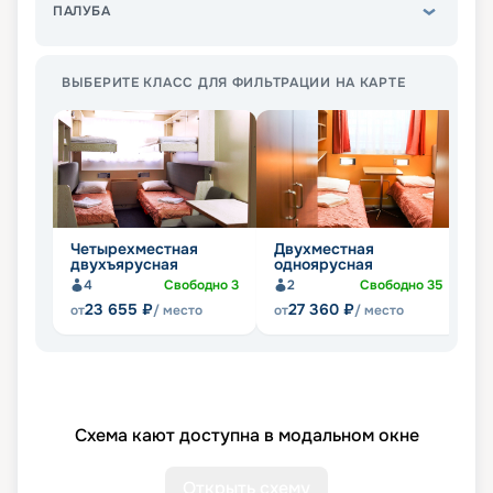
ПАЛУБА
ВЫБЕРИТЕ КЛАСС ДЛЯ ФИЛЬТРАЦИИ НА КАРТЕ
Четырехместная
Двухместная
О
двухъярусная
одноярусная
4
Свободно
3
2
Свободно
35
23 655
₽
27 360
₽
от
/ место
от
/ место
от
Схема кают доступна в модальном окне
Открыть схему