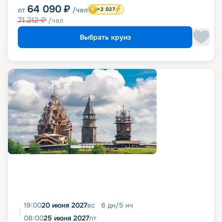
64 090
₽
от
/чел
+2 027
71 212
₽
/чел
Выбрать круиз
19:00
20 июня 2027
вс
6
дн
/
5
нч
08:00
25 июня 2027
пт