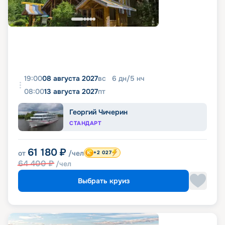
19:00
08 августа 2027
вс
6
дн
/
5
нч
08:00
13 августа 2027
пт
Георгий Чичерин
СТАНДАРТ
61 180
₽
от
/чел
+2 027
64 400
₽
/чел
Выбрать круиз