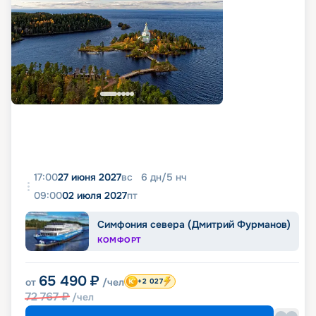
17:00
27 июня 2027
вс
6
дн
/
5
нч
09:00
02 июля 2027
пт
Симфония севера (Дмитрий Фурманов)
КОМФОРТ
65 490
₽
от
/чел
+2 027
72 767
₽
/чел