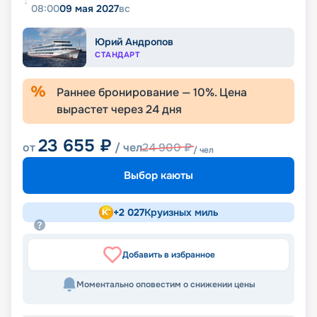
08:00
09 мая 2027
вс
Юрий Андропов
СТАНДАРТ
Раннее бронирование —
10
%. Цена
вырастет через
24
дня
23 655
₽
от
/ чел
24 900
₽
/ чел
Выбор каюты
+
2 027
Круизных миль
Добавить в избранное
Моментально оповестим о снижении цены