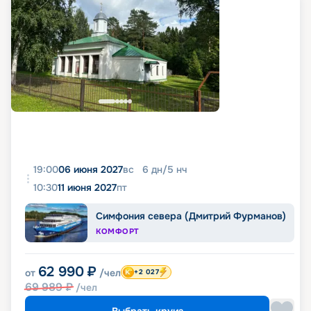
19:00
06 июня 2027
вс
6
дн
/
5
нч
10:30
11 июня 2027
пт
Симфония севера (Дмитрий Фурманов)
КОМФОРТ
62 990
₽
от
/чел
+2 027
69 989
₽
/чел