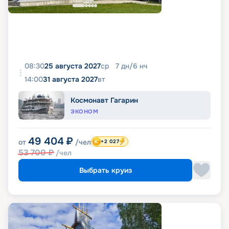
08:30
25 августа 2027
ср
7
дн
/
6
нч
14:00
31 августа 2027
вт
Космонавт Гагарин
ЭКОНОМ
49 404
₽
от
/чел
+2 027
53 700
₽
/чел
Выбрать круиз