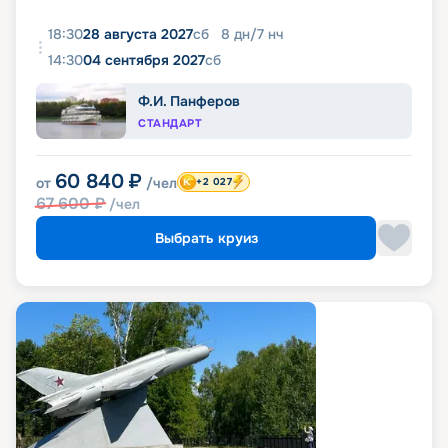
18:30
28 августа 2027
сб
8
дн
/
7
нч
14:30
04 сентября 2027
сб
Ф.И. Панферов
СТАНДАРТ
60 840
₽
от
/чел
+2 027
67 600
₽
/чел
Выбрать круиз