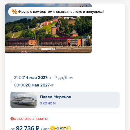
«Круиз с комфортом»: скидки на люкс и полулюкс!
21:00
14 мая 2027
пт
7
дн
/
6
нч
08:00
20 мая 2027
чт
Павел Миронов
ЭКОНОМ
ОСТАЛОСЬ
3
КАЮТЫ
92 736
₽
от
/чел
+2 027