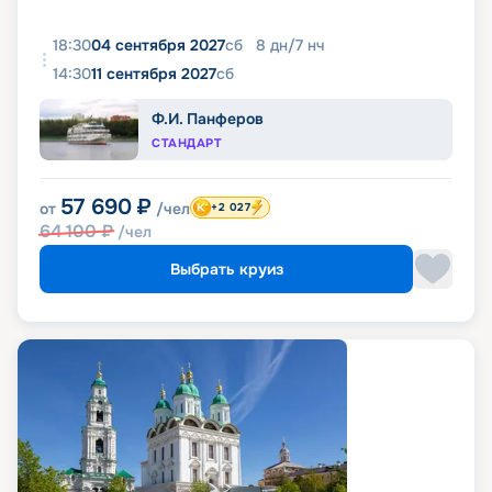
18:30
04 сентября 2027
сб
8
дн
/
7
нч
14:30
11 сентября 2027
сб
Ф.И. Панферов
СТАНДАРТ
57 690
₽
от
/чел
+2 027
64 100
₽
/чел
Выбрать круиз