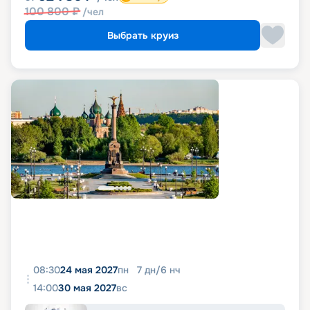
100 800
₽
/чел
Выбрать круиз
08:30
24 мая 2027
пн
7
дн
/
6
нч
14:00
30 мая 2027
вс