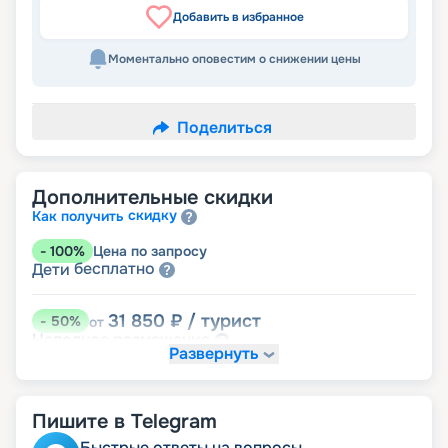
Добавить в избранное
Моментально оповестим о снижении цены
Поделиться
Дополнительные скидки
скидку
Как получить
-
100
%
Цена по запросу
бесплатно
Дети
31 850
₽
/ турист
-
50
%
от
размещение
Неполное
Развернуть
44 590
₽
/ турист
-
30
%
от
Скидки за размещение на дополнительных
Пишите в Telegram
места
Быстрые ответы на вопросы