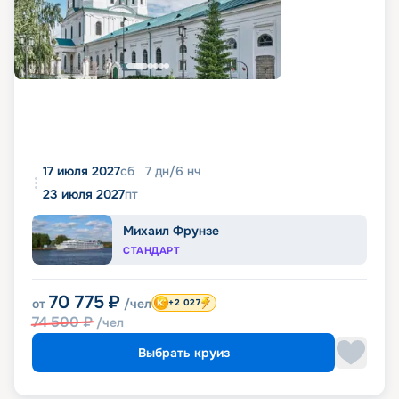
17 июля 2027
сб
7
дн
/
6
нч
23 июля 2027
пт
Михаил Фрунзе
СТАНДАРТ
70 775
₽
от
/чел
+2 027
74 500
₽
/чел
Выбрать круиз