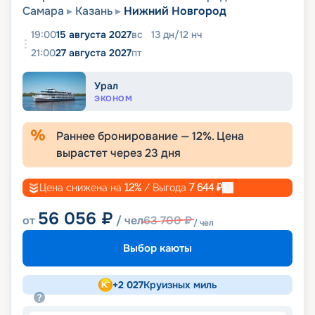
Самара
Казань
Нижний Новгород
19:00
15 августа 2027
вс
13
дн
/
12
нч
21:00
27 августа 2027
пт
Урал
ЭКОНОМ
Раннее бронирование —
12
%. Цена
вырастет через
23
дня
Цена снижена на
12
%
/ Выгода
7 644
₽
56 056
₽
от
/ чел
63 700
₽
/ чел
Выбор каюты
+
2 027
Круизных миль