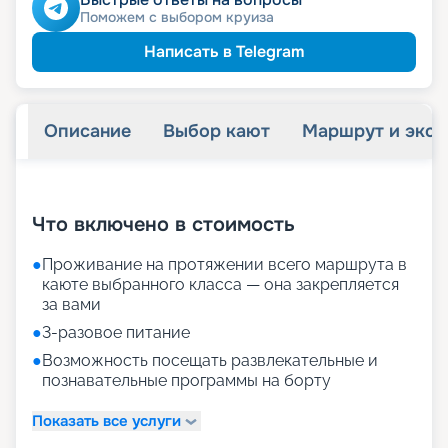
Поможем с выбором круиза
54 145
₽
/ турист
-
15
%
от
детям
Скидка
Написать в Telegram
60 515
₽
/ турист
-
5
%
от
пенсионерам
Скидка
Описание
Выбор кают
Маршрут и экск
+
21
фотографий
Что включено в стоимость
●
Проживание на протяжении всего маршрута в
каюте выбранного класса — она закрепляется
за вами
●
3-разовое питание
●
Возможность посещать развлекательные и
познавательные программы на борту
Показать все услуги