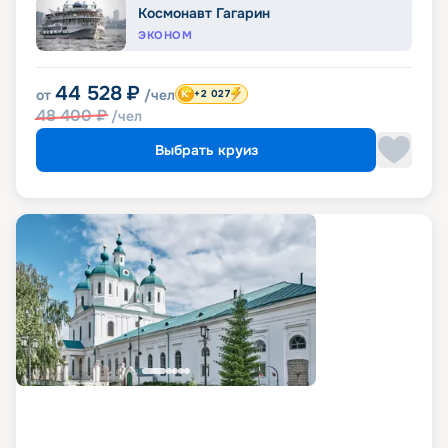
Космонавт Гагарин
ЭКОНОМ
44 528
₽
от
/чел
+2 027
48 400
₽
/чел
Выбрать круиз