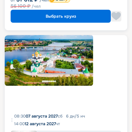
от
/чел
56 100
₽
/чел
Выбрать круиз
08:30
07 августа 2027
сб
6
дн
/
5
нч
14:00
12 августа 2027
чт