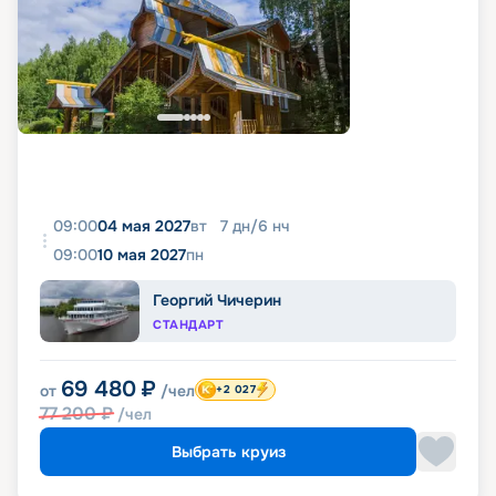
09:00
04 мая 2027
вт
7
дн
/
6
нч
09:00
10 мая 2027
пн
Георгий Чичерин
СТАНДАРТ
69 480
₽
от
/чел
+2 027
77 200
₽
/чел
Выбрать круиз