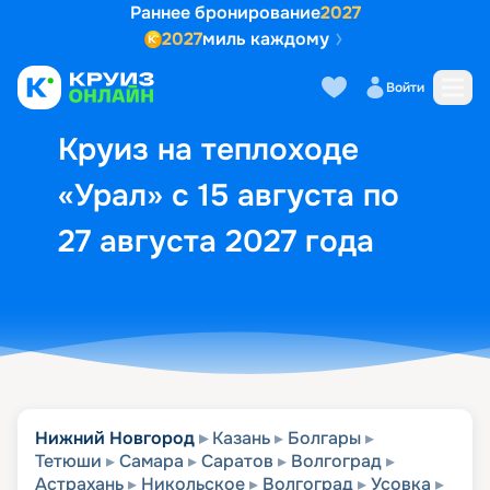
Раннее бронирование
2027
2027
миль каждому
Описание
Выбор кают
Маршрут и экск
Войти
Круиз на теплоходе
«Урал» с 15 августа по
27 августа 2027 года
Нижний Новгород
Казань
Болгары
Тетюши
Самара
Саратов
Волгоград
Астрахань
Никольское
Волгоград
Усовка