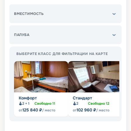
ВМЕСТИМОСТЬ
ПАЛУБА
ВЫБЕРИТЕ КЛАСС ДЛЯ ФИЛЬТРАЦИИ НА КАРТЕ
Комфорт
Стандарт
С
2 + 1
Свободно
11
2
Свободно
12
125 840
₽
102 960
₽
от
/ место
от
/ место
от