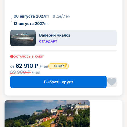
06 августа 2027
пт
8
дн
/
7
нч
13 августа 2027
пт
Валерий Чкалов
СТАНДАРТ
ОСТАЛОСЬ
8
КАЮТ
62 910
₽
от
/чел
+2 027
69 900
₽
/чел
Выбрать круиз