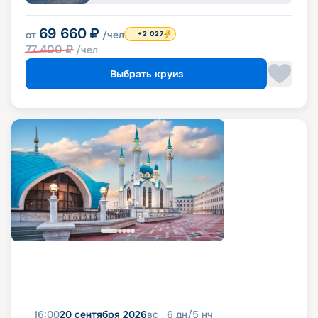
69 660
₽
от
/чел
+2 027
77 400
₽
/чел
Выбрать круиз
16:00
20 сентября 2026
вс
6
дн
/
5
нч