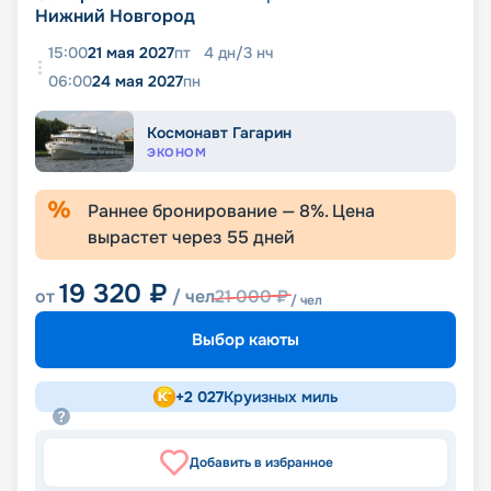
Нижний Новгород
15:00
21 мая 2027
пт
4
дн
/
3
нч
06:00
24 мая 2027
пн
Космонавт Гагарин
ЭКОНОМ
Раннее бронирование —
8
%. Цена
вырастет через
55
дней
19 320
₽
от
/ чел
21 000
₽
/ чел
Выбор каюты
+
2 027
Круизных миль
Добавить в избранное