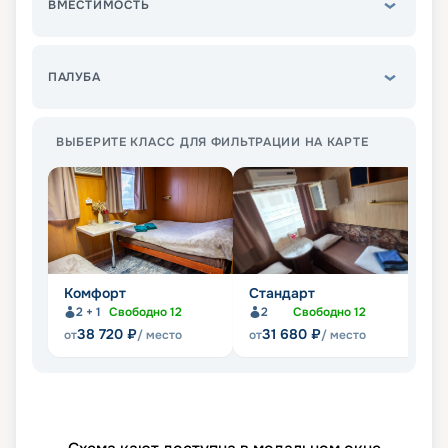
ВМЕСТИМОСТЬ
ПАЛУБА
ВЫБЕРИТЕ КЛАСС ДЛЯ ФИЛЬТРАЦИИ НА КАРТЕ
Комфорт
Стандарт
С
2 + 1
Свободно
12
2
Свободно
12
38 720
₽
31 680
₽
от
/ место
от
/ место
от