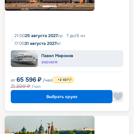
21:00
25 августа 2027
ср
7
дн
/
6
нч
17:00
31 августа 2027
вт
Павел Миронов
ЭКОНОМ
65 596
₽
от
/чел
+2 027
71 300
₽
/чел
Выбрать круиз