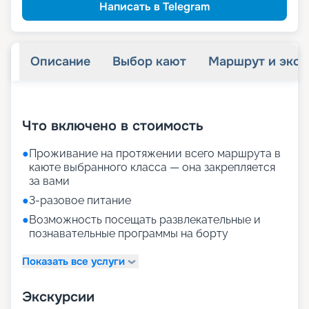
детям
Скидка
Написать в Telegram
18 620
₽
/ турист
-
5
%
от
пенсионерам
Скидка
Описание
Выбор кают
Маршрут и экск
+
16
фотографий
Что включено в стоимость
●
Проживание на протяжении всего маршрута в
каюте выбранного класса — она закрепляется
за вами
●
3-разовое питание
●
Возможность посещать развлекательные и
познавательные программы на борту
Показать все услуги
Экскурсии