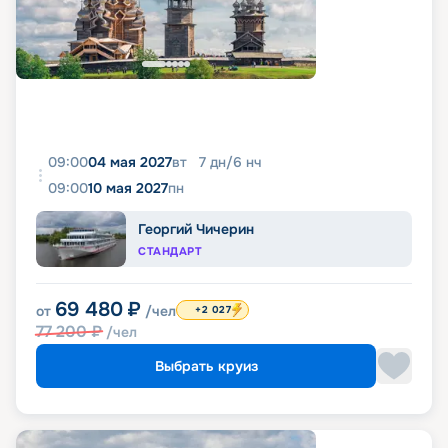
09:00
04 мая 2027
вт
7
дн
/
6
нч
09:00
10 мая 2027
пн
Георгий Чичерин
СТАНДАРТ
69 480
₽
от
/чел
+2 027
77 200
₽
/чел
Выбрать круиз