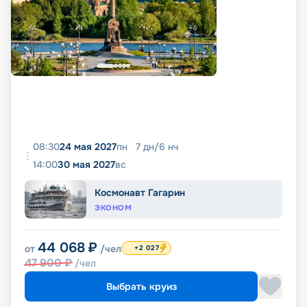
08:30
24 мая 2027
пн
7
дн
/
6
нч
14:00
30 мая 2027
вс
Космонавт Гагарин
ЭКОНОМ
44 068
₽
от
/чел
+2 027
47 900
₽
/чел
Выбрать круиз