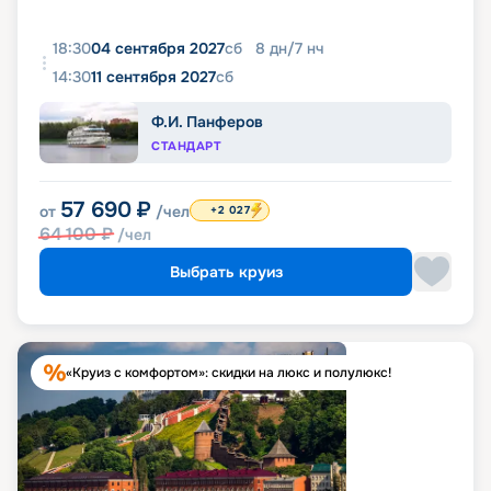
18:30
04 сентября 2027
сб
8
дн
/
7
нч
14:30
11 сентября 2027
сб
Ф.И. Панферов
СТАНДАРТ
57 690
₽
от
/чел
+2 027
64 100
₽
/чел
Выбрать круиз
«Круиз с комфортом»: скидки на люкс и полулюкс!