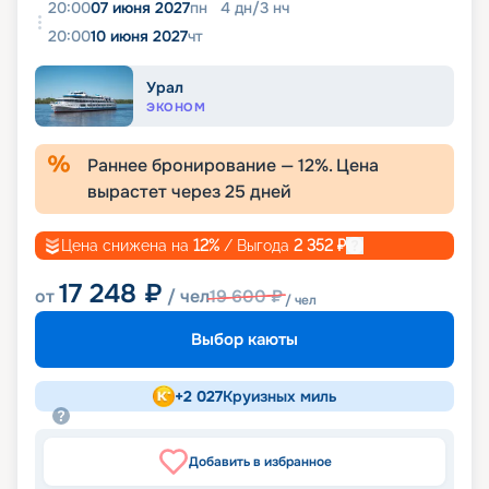
20:00
07 июня 2027
пн
4
дн
/
3
нч
20:00
10 июня 2027
чт
Урал
ЭКОНОМ
Раннее бронирование —
12
%. Цена
вырастет через
25
дней
Цена снижена на
12
%
/ Выгода
2 352
₽
17 248
₽
от
/ чел
19 600
₽
/ чел
Выбор каюты
+
2 027
Круизных миль
Добавить в избранное