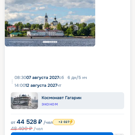
08:30
07 августа 2027
сб
6
дн
/
5
нч
14:00
12 августа 2027
чт
Космонавт Гагарин
ЭКОНОМ
44 528
₽
от
/чел
+2 027
48 400
₽
/чел