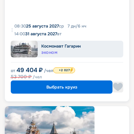
08:30
25 августа 2027
ср
7
дн
/
6
нч
14:00
31 августа 2027
вт
Космонавт Гагарин
ЭКОНОМ
49 404
₽
от
/чел
+2 027
53 700
₽
/чел
Выбрать круиз