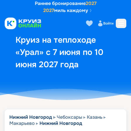
Раннее бронирование
2027
2027
миль каждому
Описание
Выбор кают
Маршрут и экск
Войти
Круиз на теплоходе
«Урал» с 7 июня по 10
июня 2027 года
Нижний Новгород
Чебоксары
Казань
Макарьево
Нижний Новгород