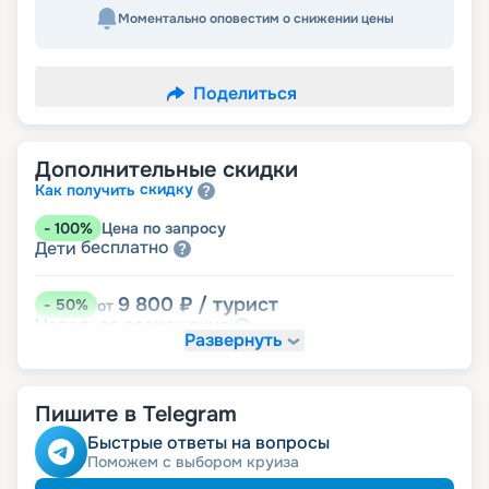
Моментально оповестим о снижении цены
Поделиться
Дополнительные скидки
скидку
Как получить
-
100
%
Цена по запросу
бесплатно
Дети
9 800
₽
/ турист
-
50
%
от
размещение
Неполное
Развернуть
13 720
₽
/ турист
-
30
%
от
Скидки за размещение на дополнительных
Пишите в Telegram
места
Быстрые ответы на вопросы
Поможем с выбором круиза
16 660
₽
/ турист
-
15
%
от