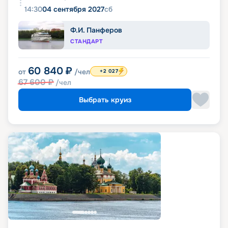
14:30
04 сентября 2027
сб
Ф.И. Панферов
СТАНДАРТ
60 840
₽
от
/чел
+2 027
67 600
₽
/чел
Выбрать круиз