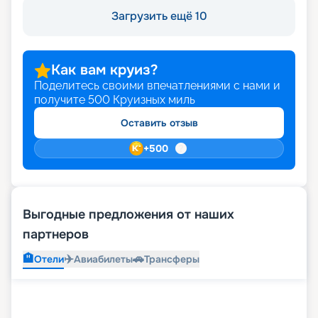
Загрузить ещё 10
Как вам круиз?
Поделитесь своими впечатлениями с нами и
получите
500
Круизных миль
Оставить отзыв
+
500
Выгодные предложения от наших
партнеров
🏨
✈️
🚗
Отели
Авиабилеты
Трансферы