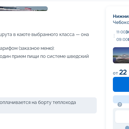
+
30
фотографий
Нижни
Чебок
11:00
3
рута в каюте выбранного класса — она
09:00
арифом (заказное меню):
я один прием пищи по системе шведский
22
от
оплачивается на борту теплохода