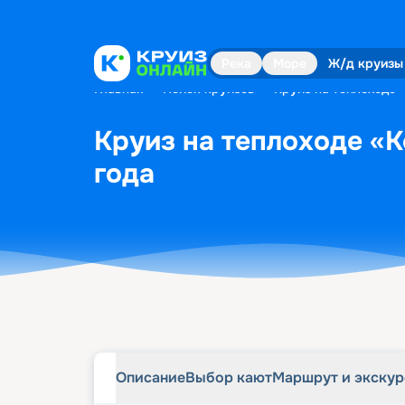
Описание
Выбор кают
Маршрут и экску
Река
Море
Ж/д круизы
Главная
•
Поиск круизов
•
Круиз на теплоходе 
Круиз на теплоходе «К
года
Описание
Выбор кают
Маршрут и экску