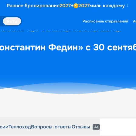
Раннее бронирование
2027
+
2027
миль каждому
рсии
Теплоход
Вопросы-ответы
Отзывы
22
Яхты
Расписание отправлений
А
«Константин Федин» с 30 сентября по 2 октября 2026 года
онстантин Федин» с 30 сентяб
рсии
Теплоход
Вопросы-ответы
Отзывы
22