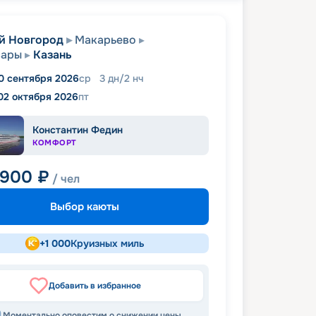
й Новгород
Макарьево
сары
Казань
0 сентября 2026
ср
3
дн
/
2
нч
02 октября 2026
пт
Константин Федин
КОМФОРТ
 900
₽
/ чел
Выбор каюты
+
1 000
Круизных миль
Добавить в избранное
Моментально оповестим о снижении цены