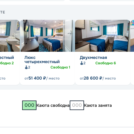
ТЕ
естный
Люкс
Двухместная
четырехместный
ободно
2
2
Свободно
6
2
Свободно
1
51 400
₽
28 600
₽
сто
от
/ место
от
/ место
000
000
Каюта свободна
Каюта занята