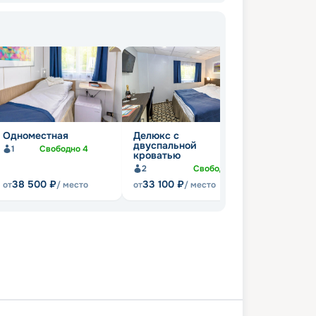
Одноместная
Делюкс с
двуспальной
1
Свободно
4
кроватью
2
Свободно
3
38 500
₽
33 100
₽
от
/ место
от
/ место