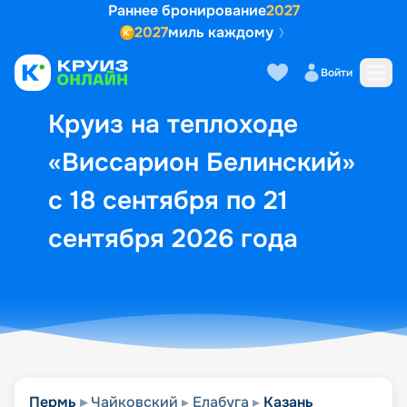
Раннее бронирование
2027
2027
миль каждому
Описание
Выбор кают
Маршрут и экск
Войти
Круиз на теплоходе
«Виссарион Белинский»
с 18 сентября по 21
сентября 2026 года
Пермь
Чайковский
Елабуга
Казань