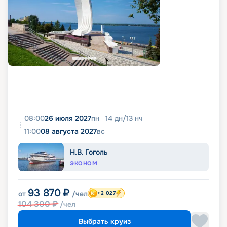
08:00
26 июля 2027
пн
14
дн
/
13
нч
11:00
08 августа 2027
вс
Н.В. Гоголь
ЭКОНОМ
93 870
₽
от
/чел
+2 027
104 300
₽
/чел
Выбрать круиз