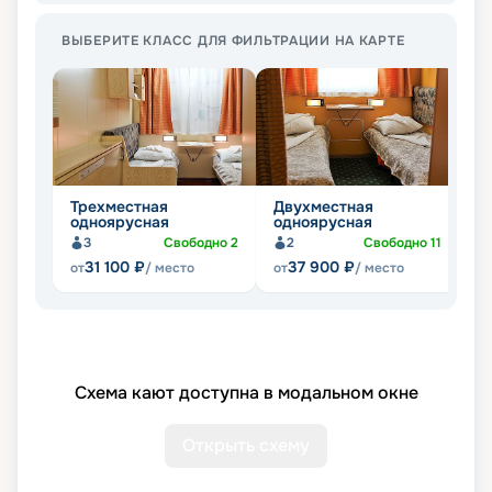
ВЫБЕРИТЕ КЛАСС ДЛЯ ФИЛЬТРАЦИИ НА КАРТЕ
Трехместная
Двухместная
Д
одноярусная
одноярусная
д
3
Свободно
2
2
Свободно
11
31 100
₽
37 900
₽
от
/ место
от
/ место
от
Схема кают доступна в модальном окне
Открыть схему