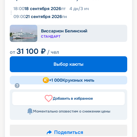
18:00
18 сентября 2026
пт
4
дн
/
3
нч
09:00
21 сентября 2026
пн
Виссарион Белинский
СТАНДАРТ
31 100
₽
от
/ чел
Выбор каюты
+
1 000
Круизных миль
Добавить в избранное
Моментально оповестим о снижении цены
Поделиться