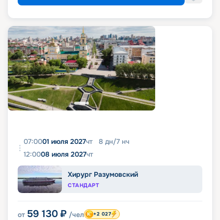
07:00
01 июля 2027
чт
8
дн
/
7
нч
12:00
08 июля 2027
чт
Хирург Разумовский
СТАНДАРТ
59 130
₽
от
/чел
+2 027