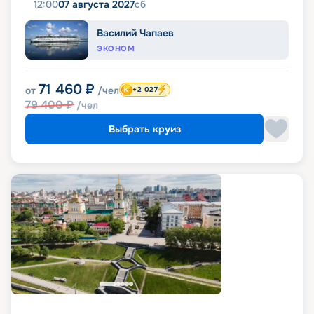
12:00
07 августа 2027
сб
Василий Чапаев
ЭКОНОМ
71 460
₽
от
/чел
+2 027
79 400
₽
/чел
Выбрать круиз