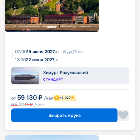
07:00
15 июня 2027
вт
8
дн
/
7
нч
12:00
22 июня 2027
вт
Хирург Разумовский
СТАНДАРТ
59 130
₽
от
/чел
+2 027
65 700
₽
/чел
Выбрать круиз