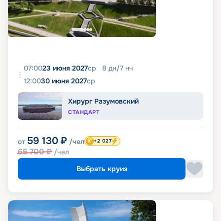
07:00
23 июня 2027
ср
8
дн
/
7
нч
12:00
30 июня 2027
ср
Хирург Разумовский
СТАНДАРТ
59 130
₽
от
/чел
+2 027
65 700
₽
/чел
Выбрать круиз